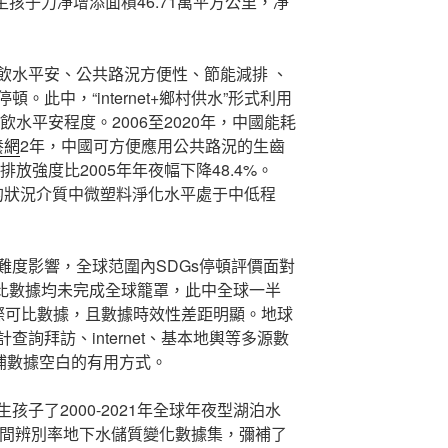
生孩子力凈增添面積46.71萬平方公里，凈
飲水平安、公共路況方便性、節能減排 、
此中，“internet+鄉村供水”形式利用
飲水平安程度。2006至2020年，中國能耗
養網
2年，中國可方便應用公共路況的生齒
排放強度比2005年年夜幅下降48.4%。
周遭的狀況介質中微塑料淨化水平處于中低程
難度影響，全球范圍內SDGs停頓評價面對
可比數據均未完成全球籠罩，此中全球一半
際可比數據，且數據時效性差距明顯。地球
詢拜訪、internet、基本地輿等多源數
補數據空白的有用方式。
子了2000-2021年全球年夜型湖泊水
.5度空間辨別率地下水儲質變化數據集，彌補了