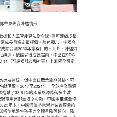
任郭華東先容陳述情形
數據和人工智能算法對全球7個可連續成長
可連續成長目標定量評價。陳述顯示，中國今
早完成結合國2030年議程目的。此外，陳述還
化猜測。依照以後成長趨向，中國在SDG
G 11（可連續城市和社區）上無望全體定
長進展遲緩，但中國在產業節能減排、可
獻明顯。2017至2021年，全球產業熱源
國進獻了33.61%的產業熱源降落多少數
球海優勢電年安排量增添明顯，中國事推進全球
023年末，中國海優勢電累計裝置容量約
全球標準地盤生孩子力全體呈降落趨向，降