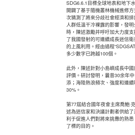
SDG6.6.1目標全球地表和
開闢了基于隨機叢林機械進修方
次猜測了將來分歧社會經濟和排
人群低溫干冷裸露的影響，發明
時，陳述激勵并呼吁加大力度支
了我國發射的可連續成長迷信衛星1
的上風利用。經由過程“SDGSA
多少數字已跨越100個。
此外，陳述針對小島嶼成長中國
評價。研討發明，曩昔30余年
添；海陸熱浪頻次、強度和連續
30%。
第77屆結合國年夜會主席喬鮑
述為迷信家和決議計劃者供給了
利于促進人們對將來挑釁的熟悉，
了標的目的。