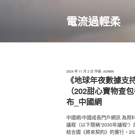
跳
至
電流過輕柔
主
要
內
容
發
2024 年 11 月 2 日
作者:
ADMIN
佈
《地球年夜數據支
於
（202甜心寶物查
布_中國網
中國網/中國成長門戶網訊 為用
議程（以下簡稱“2030年議程
結合國《將來契約》的實行，202