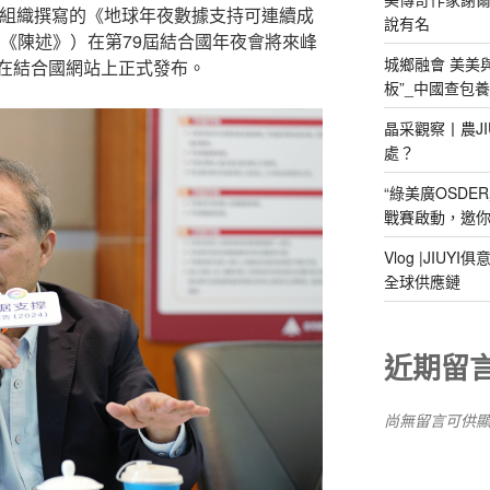
）組織撰寫的《地球年夜數據支持可連續成
說有名
》（《陳述》）在第79屆結合國年夜會將來峰
城鄉融會 美美
在結合國網站上正式發布。
板”_中國查包
晶采觀察丨農J
處？
“綠美廣OSDE
戰賽啟動，邀你
Vlog |JIU
全球供應鏈
近期留
尚無留言可供