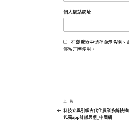
個人網站網址
在
瀏覽器
中儲存顯示名稱、
佈留言時使用。
文
上
上一篇
章
一
科技立異引領古代化農業系統扶植
篇
包養app計謀思慮_中國網
導
文