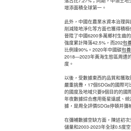
落占比7.27%；同期，中領土地
增添面積全球第一。
此外，中國在農業水資本治理與
削減陸地淨化等方面也獲得積極停頓。
晉陞了中國6200多萬鄉村生齒的
強度累計降落42.5%，而202
包
比例達90%。2020年中國碳
包養
2018—2023年黃海生態區
度。
以後，受數據東西的品質和獲取
嚴重挑釁，17個SDGs的國際
的國度及地域只要9個目的的國
年夜數據綜合應用衛星遠感、統計查
據，是周全評價SDGs停頓并彌
在彌補數據空缺方面，陳述初次生孩
儲量和2003-2023年全球0