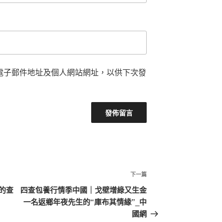
電子郵件地址及個人網站網址，以供下次發
下
下一篇
一
的查
四查包養行情季中國｜戈壁增綠又生金
篇
一名返鄉年夜先生的“庫布其情緣”_中
文
國網