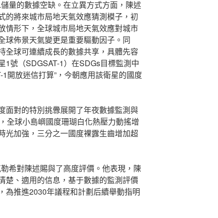
地下水儲量的數據空缺。在立異方式方面，陳述
式的將來城市局地天氣效應猜測模子，初
放情形下，全球城市局地天氣效應對城市
全球佈景天氣變更是重要驅動因子。同
持全球可連續成長的數據共享，具體先容
號（SDGSAT-1）在SDGs目標監測中
T-1開放迷信打算”，今朝應用該衛星的國度
度面對的特別挑釁展開了年夜數據監測與
中，全球小島嶼國度珊瑚白化熱壓力動搖增
時光加強，三分之一國度裸露生齒增加超
·克勒希對陳述賜與了高度評價。他表現，陳
清楚、適用的信息，基于數據的監測評價
為推進2030年議程和計劃后續舉動指明