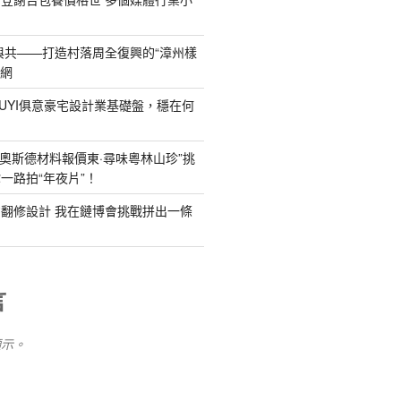
與共——打造村落周全復興的“漳州樣
養網
IUYI俱意豪宅設計業基礎盤，穩在何
R奧斯德材料報價東·尋味粵林山珍”挑
一路拍“年夜片”！
YI俱意翻修設計 我在鏈博會挑戰拼出一條
言
顯示。