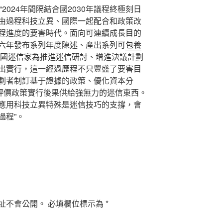
2024年間隔結合國2030年議程終極刻日
由過程科技立異、國際一起配合和政策改
程進度的要害時代。面向可連續成長目的
六年發布系列年度陳述、產出系列可
包養
國迷信家為推進迷信研討、增進決議計劃
出實行，這一經過歷程不只豐盛了要害目
劃者制訂基于證據的政策、優化資本分
、評價政策實行後果供給強無力的迷信東西。
應用科技立異特殊是迷信技巧的支撐，會
過程”。
址不會公開。
必填欄位標示為
*