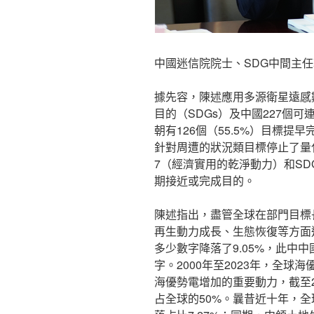
中國迷信院院士、SDG中間主
據先容，陳述應用多源衛星遠感
目的（SDGs）及中國227個
朝有126個（55.5%）目標提
針對周遭的狀況類目標停止了量
7（經濟實用的乾淨動力）和SD
期接近或完成目的。
陳述指出，盡管全球在部門目標
再生動力成長、生態恢復等方面進
多少數字降落了9.05%，此中中
字。2000年至2023年，全
海優勢電增加的重要動力，截至2
占全球的50%。曩昔近十年，