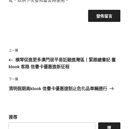
文
上
上一篇
章
一
橫琴促進更多澳門居平易近融進灣區丨緊跟總書記·奮
導
篇
klook 客路 信譽卡優惠進新征程
覽
文
章
下
下一篇
一
清明假期高klook 信譽卡優惠速制止危化品車輛通行
篇
文
章
搜尋
搜