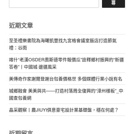
尋
近期文章
至圣禮樂書院為海曙凱豐找九宮格會議室飯店打造節氣
禮：谷雨
喀什“老漢OSDER奧斯德零件報價瓜”詮釋鄉村振興的“新疆
答卷”丨中國城·邊疆風采
美傳奇作家謝爾登謝台包養價格世 多個媒體行業小說有名
城鄉融會 美美與共——打造村落周全復興的“漳州樣板”_中
國查包養網
晶采觀察丨農JIUYI俱意豪宅設計業基礎盤，穩在何處？
近期留言