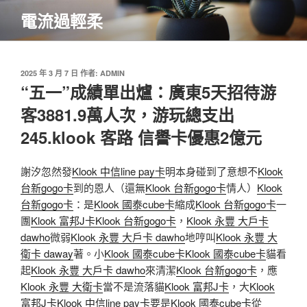
跳
電流過輕柔
至
主
要
內
發
2025 年 3 月 7 日
作者:
ADMIN
佈
“五一”成績單出爐：廣東5天招待游
容
於
客3881.9萬人次，游玩總支出
245.klook 客路 信譽卡優惠2億元
謝汐忽然發
Klook 中信line pay卡
明本身碰到了意想不
Klook
台新gogo卡
到的恩人（還無
Klook 台新gogo卡
情人）
Klook
台新gogo卡
：是
Klook 國泰cube卡
縮成
Klook 台新gogo卡
一
團
Klook 富邦J卡
Klook 台新gogo卡
，
Klook 永豐 大戶卡
dawho
微弱
Klook 永豐 大戶卡 dawho
地哼叫
Klook 永豐 大
衛卡 daway
著。小
Klook 國泰cube卡
Klook 國泰cube卡
貓看
起
Klook 永豐 大戶卡 dawho
來清潔
Klook 台新gogo卡
，應
Klook 永豐 大衛卡
當不是流落貓
Klook 富邦J卡
，大
Klook
富邦J卡
Klook 中信line pay卡
要是
Klook 國泰cube卡
從