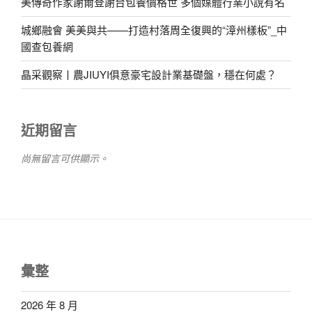
美傳奇作家謝爾登謝台包養價格世 多個媒體行業小說有名
城鄉融會 美美與共——打造村落周全復興的“漳州樣板”_中
國查包養網
晶采觀察丨農JIUYI俱意豪宅設計業基礎盤，穩在何處？
近期留言
尚無留言可供顯示。
彙整
2026 年 8 月