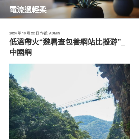
跳
電流過輕柔
至
主
要
內
發
2024 年 10 月 22 日
作者:
ADMIN
佈
低溫帶火“避暑查包養網站比擬游”_
容
於
中國網