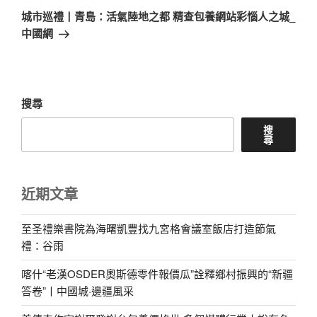
一
城市巡禮丨青島：活氣陸地之都 精查包養網站彩惱人之城_
篇
中國網
文
章
搜尋
搜
尋
近期文章
至圣禮樂書院為海曙凱豐找九宮格會議室飯店打造節氣
禮：谷雨
喀什“老漢OSDER奧斯德零件報價瓜”詮釋鄉村振興的“新疆
答卷”丨中國城·邊疆風采