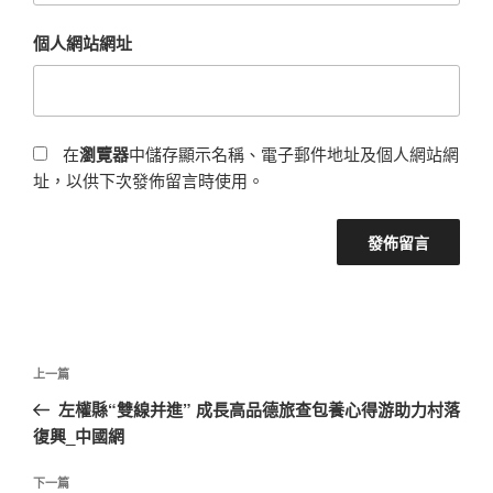
個人網站網址
在
瀏覽器
中儲存顯示名稱、電子郵件地址及個人網站網
址，以供下次發佈留言時使用。
文
上
上一篇
章
一
左權縣“雙線并進” 成長高品德旅查包養心得游助力村落
導
篇
復興_中國網
覽
文
章
下
下一篇