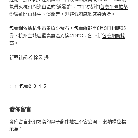
象帶火杭州周邊山區的“避暑游”，市平易近們
包養平臺推舉
紛紜離開山林中、溪澗旁，迴避低溫感觸感染清冷。
包養網
依據杭州市景象臺發布，
包養網
截至8月3日14時35
分，杭州主城區最高氣溫到達41.9℃，創下新
包養網價錢
高。
新華社記者 徐昱 攝
< 1
包養
2 3 4 5
發佈留言
發佈留言必須填寫的電子郵件地址不會公開。
必填欄位標
示為
*