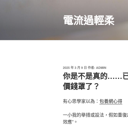
跳
至
電流過輕柔
主
要
內
容
發
2025 年 3 月 9 日
作者:
ADMIN
佈
你是不是真的……
於
價錢罩了？
有心思學家以為：
包養網心得
一小我的舉措或設法，假如重復2
效應”。