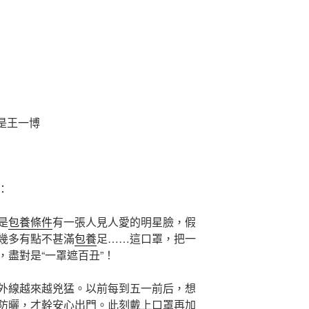
是王一博
：
是
包養條件
有一張人見人愛的明星臉，假
幾多有點不甚滿
包養
足……這口罩，把一
盡對是“一罩遮百丑”！
外線越來越兇猛。以前每到五一前后，想
防曬，才幹安心出門。此刻戴上口罩再加