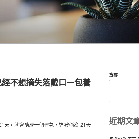
搜尋
已經不想摘失落戴口一包養
近期文
1天，就會釀成一個習氣，這被稱為“21天
城鄉融會 美美