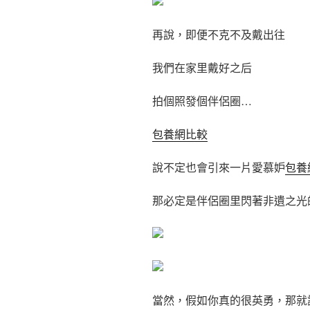
再說，即便不克不及戴出往
我們在家里戴好之后
拍個照發個伴侶圈…
包養網比較
說不定也會引來一片愛慕妒
包養
那必定是伴侶圈里閃著非遺之光
當然，假如你真的很英勇，那就