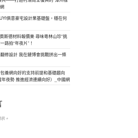
養網
IUYI俱意豪宅設計業基礎盤，穩在何
R奧斯德材料報價東·尋味粵林山珍”挑
一路拍“年夜片”！
YI俱意翻修設計 我在鏈博會挑戰拼出一條
查包養網向好的支持前提和基礎趨向
握年夜勢 推進經濟連續向好）_中國網
言
顯示。