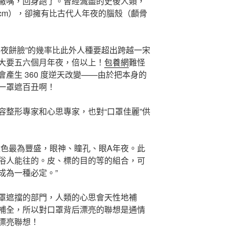
撇嘴，回身跑了。曾經滅盡的史後人類，
68cm），卻擁有比古代人年夜的腦殼（顱骨
年夜餅臉”的幾率比此外人種要超出跨越一宋
大要五六個月年夜，倍以上！
包養網
難怪
產生 360 度逆天改變——由於把本身的
一罩遮百丑啊！
容整形專家和心思專家，也對“口罩佳麗”供
臉色最為豐盛，眼神、瞳孔、眼A年夜。此
俗人能往的。皮、標的目的等的組合，可
成為一種必定。”
罩遮擋的部門，人類的心思會天性地補
補全，所以對口罩背后漂亮的聯想是通情
漂亮聯想！