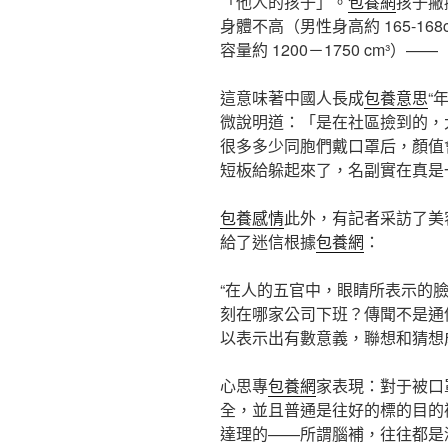
「他人的孩子」。
包養網
孩子撇
身體不高（男性身高約 165-1
容量約 1200－1750 cm³）——
這意味著中國人長成
包養意思
“
微說明道：「是在社區撿到的，
很多多少同胞們戴口罩后，顏值會
短板給躲起來了，名副實在真是
包養感情
此外，有記者采訪了美
給了迷信根據
包養網
：
“在人的五官中，眼睛所表示的
刻在哪家公司下班？傳聞不是通
以表示出有數意義，聯想和猜想
心思專
包養網
家表現：對于被口
全，並且普通是往好的標的目的
達理的——所謂腦補，往往都是