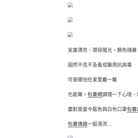
安康漂亮，環保陽光，顏色殘暴
固然不克不及看成醫用抗病毒
可是哪怕在家里戴一戴
也能聲。
包養網
調理一下心境，
盡對是當今藍色與白色口罩
包養
包養情婦
一股清流…