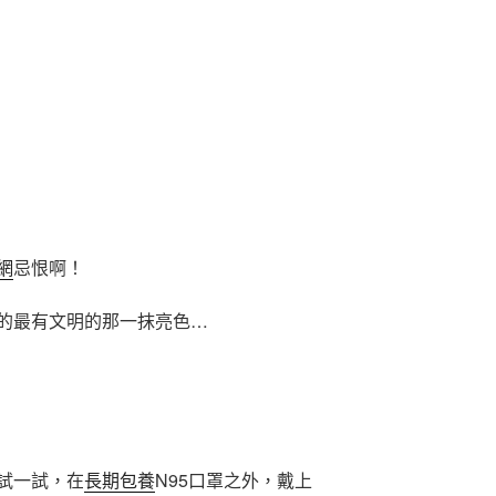
網
忌恨啊！
的最有文明的那一抹亮色…
試一試，在
長期包養
N95口罩之外，戴上