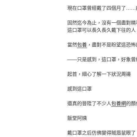
現在口罩曾經戴了四個月了……
固然迄今為止，沒有一個盡對精
這口罩可以長久長久戴下往的人
當然
包養
，盡對不是盼望這恐怖
——只是感到，這口罩，好象曾
起首，細心了解一下狀況周邊
感到這口罩
還真的晉陞了不少人
包養網
的顏
飯堂阿姨
戴口罩之后仿佛變得賊眉鼠眼了