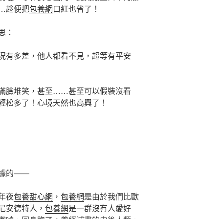
…趁便把
包養網
口紅也省了！
思：
況有多差，他人都看不見，超等有平安
滿臉堆笑，甚至……甚至可以假裝沒看
輕松多了！心境天然也高興了！
據的——
年夜
包養甜心網
，
包養網
是由於我們比歐
尼安德特人，
包養網
是一群沒有人愛好