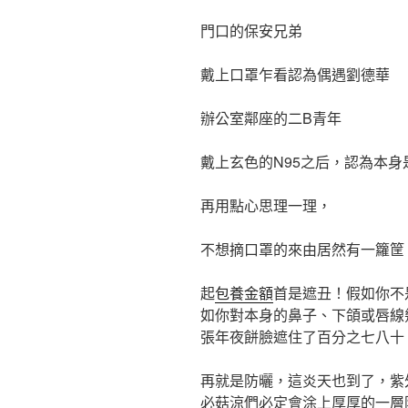
門口的保安兄弟
戴上口罩乍看認為偶遇劉德華
辦公室鄰座的二B青年
戴上玄色的N95之后，認為本身
再用點心思理一理，
不想摘口罩的來由居然有一籮筐
起
包養金額
首是遮丑！假如你不
如你對本身的鼻子、下頜或唇線
張年夜餅臉遮住了百分之七八十，
再就是防曬，這炎天也到了，紫
必菇涼們必定會涂上厚厚的一層