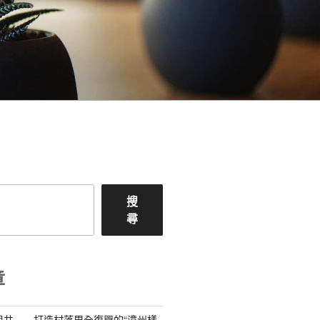
搜
尋
章
與共——打造村落周全復興的“漳州樣