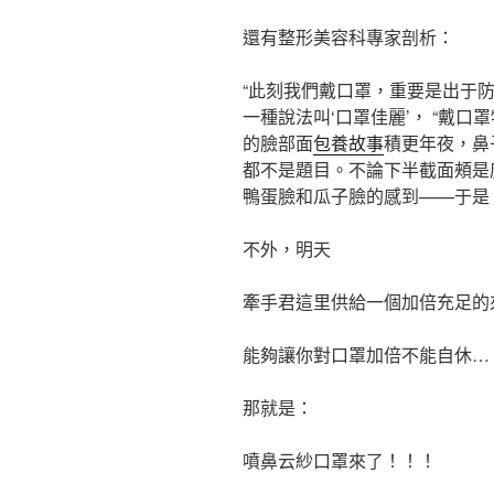
還有整形美容科專家剖析：
“此刻我們戴口罩，重要是出于
一種說法叫‘口罩佳麗’， “戴
的臉部面
包養故事
積更年夜，鼻
都不是題目。不論下半截面頰是
鴨蛋臉和瓜子臉的感到——于是，
不外，明天
牽手君這里供給一個加倍充足的
能夠讓你對口罩加倍不能自休…
那就是：
噴鼻云紗口罩來了！！！