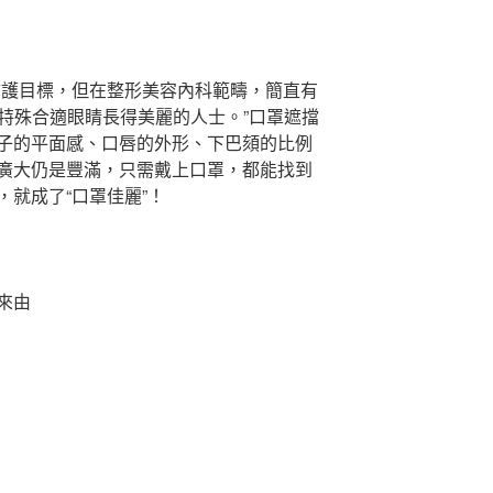
防護目標，但在整形美容內科範疇，簡直有
口罩特殊合適眼睛長得美麗的人士。”口罩遮擋
子的平面感、口唇的外形、下巴頦的比例
廣大仍是豐滿，只需戴上口罩，都能找到
就成了“口罩佳麗”！
來由