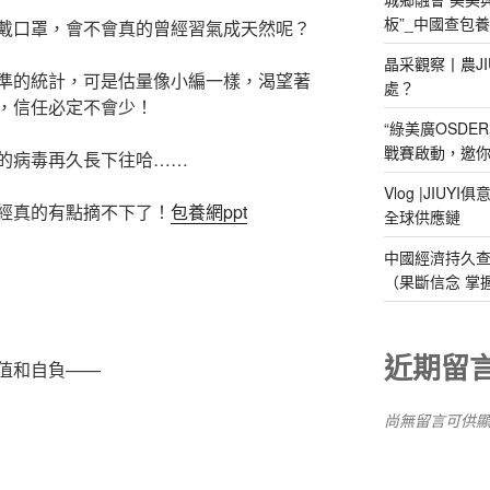
板”_中國查包
戴口罩，會不會真的曾經習氣成天然呢？
晶采觀察丨農J
準的統計，可是估量像小編一樣，渴望著
處？
，信任必定不會少！
“綠美廣OSDE
戰賽啟動，邀你
的病毒再久長下往哈……
Vlog |JIU
經真的有點摘不下了！
包養網ppt
全球供應鏈
中國經濟持久
（果斷信念 掌
近期留
值和自負——
尚無留言可供