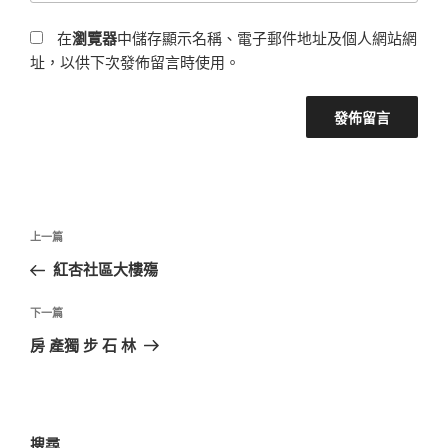
在
瀏覽器
中儲存顯示名稱、電子郵件地址及個人網站網
址，以供下次發佈留言時使用。
文
上
上一篇
章
一
紅杏社區大樓殤
導
篇
覽
文
下
下一篇
章
一
房 產獨 步 石 林
篇
文
章
搜尋