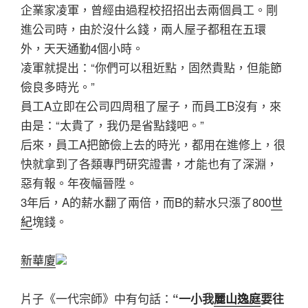
企業家凌軍，曾經由過程校招招出去兩個員工。剛
進公司時，由於沒什么錢，兩人屋子都租在五環
外，天天通勤4個小時。
凌軍就提出：“你們可以租近點，固然貴點，但能節
儉良多時光。”
員工A立即在公司四周租了屋子，而員工B沒有，來
由是：“太貴了，我仍是省點錢吧。”
后來，員工A把節儉上去的時光，都用在進修上，很
快就拿到了各類專門研究證書，才能也有了深淵，
惡有報。年夜幅晉陞。
3年后，A的薪水翻了兩倍，而B的薪水只漲了800
世
紀
塊錢。
新華廈
片子《一代宗師》中有句話：
“
一小我
麗山逸庭
要往