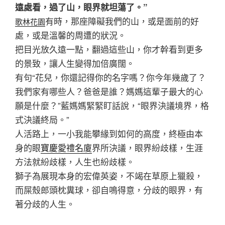
遠處看，過了山，眼界就坦蕩了。”
有時，那座障礙我們的山，或是面前的好
歌林花園
處，或是溫馨的周遭的狀況。
把目光放久遠一點，翻過這些山，你才幹看到更多
的景致，讓人生變得加倍廣闊。
有句“花兒，你還記得你的名字嗎？你今年幾歲了？
我們家有哪些人？爸爸是誰？媽媽這輩子最大的心
願是什麼？”藍媽媽緊緊盯話說，“眼界決議境界，格
式決議終局。”
人活路上，一小我能攀緣到如何的高度，終極由本
身的眼
寶慶愛禮名廈
界所決議，眼界紛歧樣，生涯
方法就紛歧樣，人生也紛歧樣。
獅子為展現本身的宏偉英姿，不竭在草原上獵殺，
而屎殼郎頭枕糞球，卻自鳴得意，分歧的眼界，有
著分歧的人生。