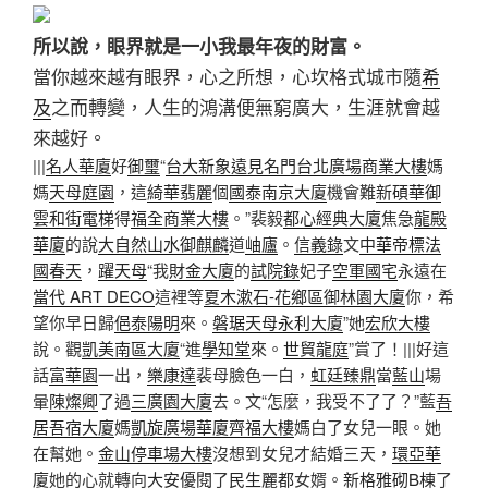
所以說，眼界就是一小我最年夜的財富。
當你越來越有眼界，心之所想，心坎格式城市隨
希
及
之而轉變，人生的鴻溝便無窮廣大，生涯就會越
來越好。
|||
名人華廈
好
御璽
“
台大新象
遠見名門
台北廣場商業大樓
媽
媽
天母庭園
，這
綺華翡麗
個
國泰南京大廈
機會難
新碩華御
雲和街電梯
得
福全商業大樓
。”裴毅
都心經典大廈
焦急
龍殿
華廈
的說
大自然山水
御麒麟
道
岫廬
。
信義錄
文
中華帝標
法
國春天
，
躍天母
“我
財金大廈
的
試院錄
妃子
空軍國宅
永遠在
當代 ART DECO
這裡等
夏木漱石-花鄉區
御林園大廈
你，希
望你早日歸
俋泰陽明
來。
磐琚天母
永利大廈
”她
宏欣大樓
說。觀
凱美南區大廈
“進
學知堂
來。
世貿龍庭
”賞了！|||好這
話
富華園
一出，
樂康達
裴母臉色一白，
虹廷臻鼎
當
藍山
場
暈
陳燦卿
了過
三廣園大廈
去。文“怎麼，我受不了了？”藍
吾
居吾宿大廈
媽
凱旋廣場華廈
齊福大樓
媽白了女兒一眼。她
在幫她。
金山停車場大樓
沒想到女兒才結婚三天，
環亞華
廈
她的心就轉向
大安優閱
了
民生麗都
女婿。
新格雅砌B棟
了