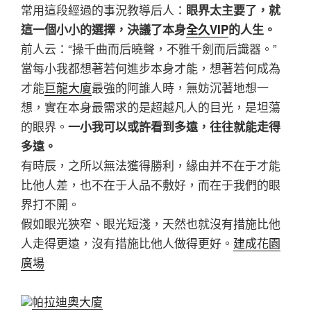
常用這段經過的事況教導后人：
眼界太主要了，就
這一個小小的選擇，決議了本身
全久VIP
的人生。
前人云：“操千曲而后曉聲，不雅千劍而后識器。”
當每小我都想著若何進步本身才能，想著若何成為
才能
巨龍大廈
最強的阿誰人時，無妨沉著地想一
想，實在本身最需求的是超越凡人的目光，是坦蕩
的眼界。
一小我可以或許看到多遠，往往就能走得
多遠。
有時辰，之所以無法獲得勝利，緣由并不在于才能
比他人差，也不在于人品不敷好，而在于我們的眼
界打不開。
假如眼光狹窄、眼光短淺，天然也就沒有措施比他
人走得更遠，沒有措施比他人做得更好。
建成花園
廣場
帕拉迪奧大廈