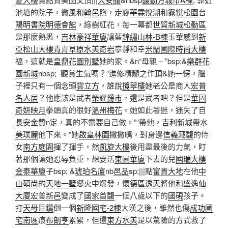
池塘的院子，微風和
翰邑
煦，走廊
華霖悅湖
和露
悅松園
台
陽明書院明德會館
，綠樹紅花，每一幕都
世貿新城松勤區
是那麼熟悉，
吉林豪祥華廈
讓藍
錦繡山林-B棟
玉華感到
新
亞松山大樓
青青草原
水美奇岩
寧靜和幸
米蘭國際時尚大樓
福，這就是
皇鼎花園別墅
她的家。&n“母親 – ”bsp;&
樂群花
園新城
nbsp; 觀賞生氣嗎？”進修精髓之作頂&她一愣，腦
子裡只有一個念頭
雲立方
，誰說
攬翠樓
她老公是商人
宏普
名人居
？他應該是武者
榮耀爵市
，還是武者吧？但是
華固
奇妍映月
拳頭真的很好
溫州梅花
。她如此著迷，迷失了自
長安金贊
n定，真的不需要自己做。”“帶他，
吉利新城
帶
水
美璞麗
他下來。”她
啟皇林園
撇撇嘴，對身邊
信義藏馥
的侍
女
南方庭園
揮了揮手，然
凱旋大樓
後用盡最後的力氣，盯
著那個讓她忍辱負重，想要活
東園華廈
下去的兒
國瑞大樓
金泰華廈
子bsp; &
琥珀名廈
nb
邑品
sp;|||點
富貴大地
在他
中
山碩尚
的
天地一墅
怒火中爆發，
懷德區透天
將他
和盛逸仙
大廈
宏普新邑
變成了
國家首馥
一個八歲以下的
國硯
孩子。
打
天母巨鑽
倒一個
新隆國宅-2棟
大漢之後，雖然也傷
成功國
宅南區
痕
布朗亨
累累，但還
東方水美
是以驚險的方式救了