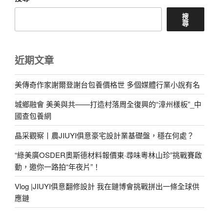
搜
尋
近期文章
美傳奇作家謝爾登謝台包養價格世 多個媒體行業小說有名
城鄉融會 美美與共——打造村落周全復興的“漳州樣板”_中
國查包養網
晶采觀察丨農JIUYI俱意豪宅設計業基礎盤，穩在何處？
“綠美廣OSDER奧斯德材料報價東·尋味粵林山珍”挑戰賽啟
動，邀你一路拍“年夜片”！
Vlog |JIUYI俱意翻修設計 我在鏈博會挑戰拼出一條全球供
應鏈