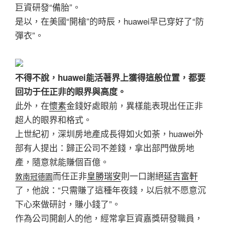
巨資研發“備胎”。
是以，在美國“開槍”的時辰，huawei早已穿好了“防
彈衣”。
不得不說，huawei能活著界上獲得這般位置，都要
回功于任正非的眼界與高度。
此外，在
懷素
金錢好處眼前，異樣能表現出任正非
超人的眼界和格式。
上世紀初，深圳房地產成長得如火如荼，huawei外
部有人提出：歸正公司不差錢，拿出部門做房地
產，隨意就能賺個百億。
而任正非
皇勝瑞安
則一口謝絕
延吉富軒
敦南冠德園
了，他說：“只需賺了這種年夜錢，以后就不愿意沉
下心來做研討，賺小錢了”。
作為公司開創人的他，經常拿巨資嘉獎研發職員，