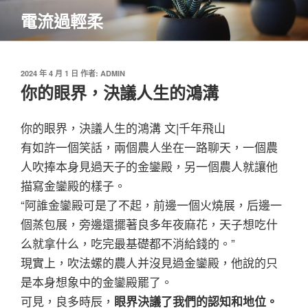
跳
電流過輕柔
至
主
要
內
發
2024 年 4 月 1 日
作者:
ADMIN
佈
你的眼界，決議人生的鴻溝
容
於
你的眼界，決議人生的鴻溝
文|千年飛山
有如許一個笑話，兩個農人坐在一路聊天，一個農
人吹捧本身見過天子的金鑾殿，另一個農人就讓他
描寫金鑾殿的樣子。
“阿誰金鑾殿可是了不起，前邊一個火燒展，后邊一
個蒸包展，旁邊還擺著良多年夜麻花，天子想吃什
么就拿什么，吃完最基礎都不消給錢的。”
現實上，吹法螺的農人并沒見過金鑾殿，他說的只
是本身想象中的金鑾殿罷了。
可見，良多時辰，
眼界決議了我們的認知和地位。