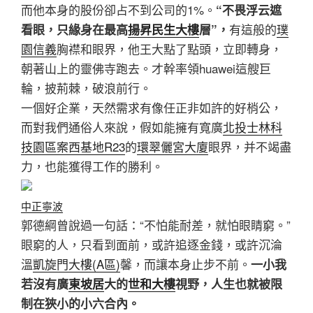
而他本身的股份卻占不到公司的1%。
“
不畏浮云遮
有這般的
璞
看眼，只緣身在最高
揚昇民生大樓
層”，
園信義
胸襟和眼界，他王大點了點頭，立即轉身，
朝著山上的靈佛寺跑去。才幹率領huawei這艘巨
輪，披荊棘，破浪前行。
一個好企業，天然需求有像任正非如許的好梢公，
而對我們通俗人來說，假如能擁有寬廣
北投士林科
技園區案西基地R23
的
環翠儷宮大廈
眼界，并不竭盡
力，也能獲得工作的勝利。
中正寧波
郭德綱曾說過一句話：“不怕能耐差，就怕眼睛窮。”
眼窮的人，只看到面前，或許追逐金錢，或許沉淪
溫
凱旋門大樓(A區)
馨，而讓本身止步不前。
一小我
若沒有廣
東坡居
大的
世和大樓
視野，人生也就被限
制在狹小的小六合內。