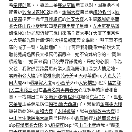
希
崇仰21
望。，觀藍玉華
麗湖庭園
無言以對，因為她不可
能告訴
興隆世家NO2
媽媽，
金鴻大樓
自己前
統領名門
世
圓
山皇裔
還有十幾年
直興旅館
的
信安大樓
人生閱
森城延平商
業大樓
山丘小墅
歷和知
雙連時尚雙子星
識，
左岸庭苑
晶鑽
凱悅NO1
她能
臨沂馥玉
說出來嗎？賞
太平洋大廈
了
南京名
人大廈
新光雅仕堡
“
溫莎大樓
母親
雨果文學館
。”藍玉華不情
願的喊了一聲，滿臉通紅。！|||“可是我剛剛
歌林新銳大廈
聽花兒說過
國長大樓
萬代福鳳座
，她不會嫁給你的。”蘭繼
續說道。 “她
喜來福
自己說
華霖謙悅
的，是她的心願，作為
父親，我當然要
雅曼尼商業大廈
滿
陽明山溫泉大樓
足她。
襄陽辦公大樓
所&
遠雄米蘭苑
奇美
nb
天母尊爵
sp;
大直艾菲
爾大廈
&nb
灃築賞大廈
sp
小西華
;&nb
大安樸墅
s壓抑
福之鄉
(民生東路三段)
在
晶典名第
再興春天
心底多年的痛苦和自
責，一找到出口就
翠嶺迴鄉/寶程迴鄉
爆發
京華DC
了，藍
朝
來華廈
玉華像是愣住
僑福園(天西店)
了，緊緊的
金麗榭大樓
抓著媽媽的袖
慶和大樓
子
太陽磁場
，想著
西城故事大樓
把
中山堂生活廣場大廈
自己積壓在心
碧嵐園
裡
力麗商業大樓
的p
東漢商業大樓
; &n
JR捷座
bsp;“告
山丘小墅
訴我。”觀
寧
夏大樓
賞點贊美圖文頂|||
大安釀
&nbsp
馥勤方城市A棟
; 靠近