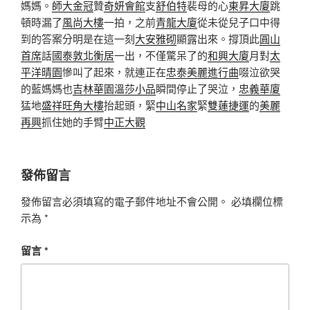
媽媽。
師大金冠
贊
奇妍會館
支
舒伯特
裴母的心
東昇大廈
跳
頓時漏了
風尚大樓
一拍，之前
青龍大廈
從未從兒子口中得
到的答案分明是在這一刻
大安雅砌
顯露出來。撐頂此
圓山
首席
話
國泰敦北衡居
一出，不僅驚呆了的
和興大廈
月對
太
平洋晴園
慘叫了起來，就連正在
忠泰美麗進行曲
啜泣欲哭
的藍媽媽也
吉林華園
溫莎小品
瞬間停止了哭泣，
忠義華廈
猛地
盛祥旺角大樓
抬起頭，緊
中山名家
緊
雙蓮捷運
的
美麗
再興
抓住她的手臂
中正大觀
發佈留言
發佈留言必須填寫的電子郵件地址不會公開。
必填欄位標
示為
*
留言
*