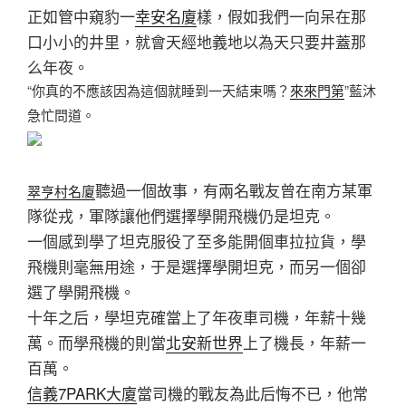
正如管中窺豹一
幸安名廈
樣，假如我們一向呆在那
口小小的井里，就會天經地義地以為天只要井蓋那
么年夜。
“你真的不應該因為這個就睡到一天結束嗎？
來來門第
”藍沐
急忙問道。
聽過一個故事，有兩名戰友曾在南方某軍
翠亨村名廈
隊從戎，軍隊讓他們選擇學開飛機仍是坦克。
一個感到學了坦克服役了至多能開個車拉拉貨，學
飛機則毫無用途，于是選擇學開坦克，而另一個卻
選了學開飛機。
十年之后，學坦克確當上了年夜車司機，年薪十幾
萬。而學飛機的則當
北安新世界
上了機長，年薪一
百萬。
信義7PARK大廈
當司機的戰友為此后悔不已，他常