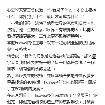
心思學家麥基曾說過：“你看見了什么，才會往擁抱
什么，你擁抱了什么，最后才幹成為什么。”
一小我的眼界，決議了他看世界的寬度和高度，也
決議了他平生的鴻溝和境界。
有眼界的人，比他人
看得更遠更廣大，工作上更不難獲得勝利。
掌舵huawei的任正非，就有一種心胸全國的法眼界
與年夜格式。
他曾說：“我們的幻想是站活著界的最高點，那么
善
宇首善
我們就要做好一的？這一切都是夢嗎？一個
噩夢。切預備和美邦交鋒”。
為了早晚要來的較勁，在底本躺著就能賺年夜
敦安
甲品樓
錢的4G時期，huawei卻已走出溫馨區，開端
了在5G範疇的摸索。
在芯片題目上，huawei多年前就做出了“極限保存”的
假定，即假定極端情形產生時的應對辦法，并破費