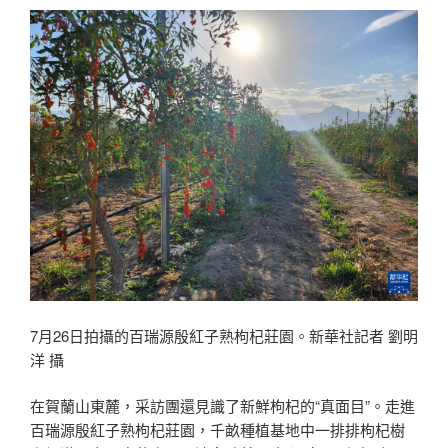
7月26日拍攝的百瑞源殷紅子熟枸杞莊園。新華社記者 劉明
洋 攝
在賀蘭山東麓，采訪團還見識了新鮮枸杞的“真面目”。走進
百瑞源殷紅子熟枸杞莊園，千畝種植基地中一排排枸杞樹