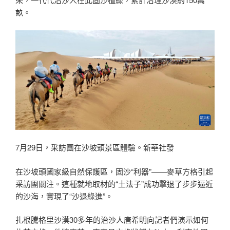
畝。
7月29日，采訪團在沙坡頭景區體驗。新華社發
在沙坡頭國家級自然保護區，固沙“利器”——麥草方格引起
采訪團關注。這種就地取材的“土法子”成功擊退了步步逼近
的沙海，實現了“沙退綠進”。
扎根騰格里沙漠30多年的治沙人唐希明向記者們演示如何