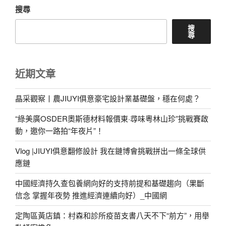
搜尋
搜
尋
近期文章
晶采觀察丨農JIUYI俱意豪宅設計業基礎盤，穩在何處？
“綠美廣OSDER奧斯德材料報價東·尋味粵林山珍”挑戰賽啟
動，邀你一路拍“年夜片”！
Vlog |JIUYI俱意翻修設計 我在鏈博會挑戰拼出一條全球供
應鏈
中國經濟持久查包養網向好的支持前提和基礎趨向（果斷
信念 掌握年夜勢 推進經濟連續向好）_中國網
定陶區黃店鎮：村森和診所疫苗支書八天不下“前方”，用舉