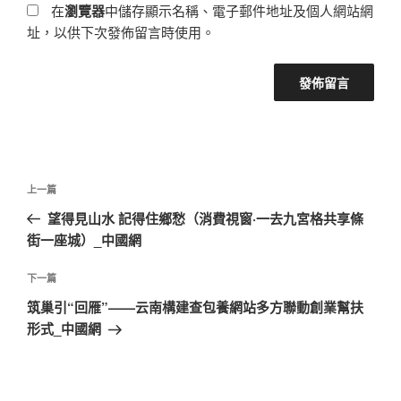
在
瀏覽器
中儲存顯示名稱、電子郵件地址及個人網站網
址，以供下次發佈留言時使用。
文
上
上一篇
章
一
望得見山水 記得住鄉愁（消費視窗·一去九宮格共享條
導
篇
街一座城）_中國網
覽
文
章
下
下一篇
一
筑巢引“回雁”——云南構建查包養網站多方聯動創業幫扶
篇
形式_中國網
文
章