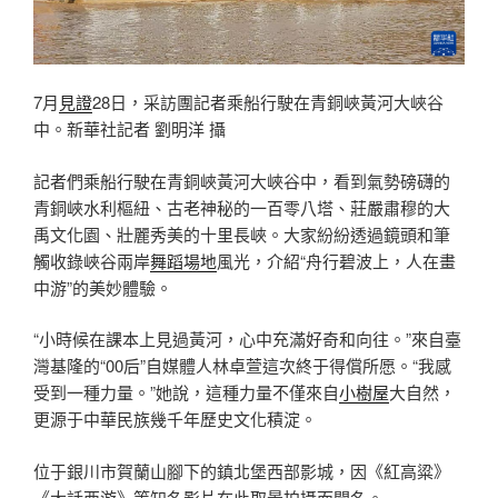
7月
見證
28日，采訪團記者乘船行駛在青銅峽黃河大峽谷
中。新華社記者 劉明洋 攝
記者們乘船行駛在青銅峽黃河大峽谷中，看到氣勢磅礴的
青銅峽水利樞紐、古老神秘的一百零八塔、莊嚴肅穆的大
禹文化園、壯麗秀美的十里長峽。大家紛紛透過鏡頭和筆
觸收錄峽谷兩岸
舞蹈場地
風光，介紹“舟行碧波上，人在畫
中游”的美妙體驗。
“小時候在課本上見過黃河，心中充滿好奇和向往。”來自臺
灣基隆的“00后”自媒體人林卓萱這次終于得償所愿。“我感
受到一種力量。”她說，這種力量不僅來自
小樹屋
大自然，
更源于中華民族幾千年歷史文化積淀。
位于銀川市賀蘭山腳下的鎮北堡西部影城，因《紅高粱》
《大話西游》等知名影片在此取景拍攝而聞名。