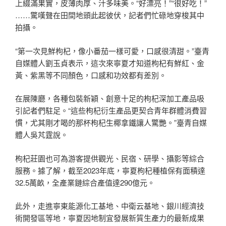
上綴滿果實，皮薄肉厚、汁多味美。“好漂亮！”“很好吃！”
……驚嘆聲在田間地頭此起彼伏，記者們忙碌地穿梭其中
拍攝。
“第一次見鮮枸杞，像小番茄一樣可愛，口感很清甜。”臺青
自媒體人劉玉貞表示，這次來寧夏才知道枸杞有鮮紅、金
黃、紫黑等不同顏色，口感和功效都有差別。
在展陳廳，各種包裝新穎、創意十足的枸杞深加工產品吸
引記者們駐足。“這些枸杞衍生產品更契合青年群體消費習
慣，尤其剛才喝的那杯枸杞生椰拿鐵讓人驚艷。”臺青自媒
體人吳芃霆說。
枸杞莊園也可為游客提供觀光、民宿、研學、攝影等綜合
服務。據了解，截至2023年底，寧夏枸杞種植保有面積達
32.5萬畝，全產業鏈綜合產值達290億元。
此外，走進寧東能源化工基地、中衛云基地、銀川經濟技
術開發區等地，寧夏因地制宜發展新質生產力的最新成果