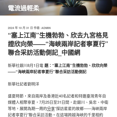
跳
電流過輕柔
至
主
要
內
發
2024 年 10 月 31 日
作者:
ADMIN
佈
“塞上江南”生機勃勃、欣去九宮格見
容
於
證欣向榮——“海峽兩岸記者寧夏行”
聯合采訪活動側記_中國網
新華社銀川8月1日電
題：“塞上江南”生機勃勃、欣欣向榮
——“海峽兩岸記者寧夏行”聯合采訪活動側記
新華社記者劉明洋
盛夏時節，來自兩岸及香港近40名記者和特邀臺灣青年自
媒體人相聚寧夏，7月25日至31日間，赴銀川、吳忠、中衛
等地，展開為期一周的
分享
“探訪星星的故鄉——海峽兩岸
記者寧夏行”聯合采訪活動。在這場跨越海峽的千里相約