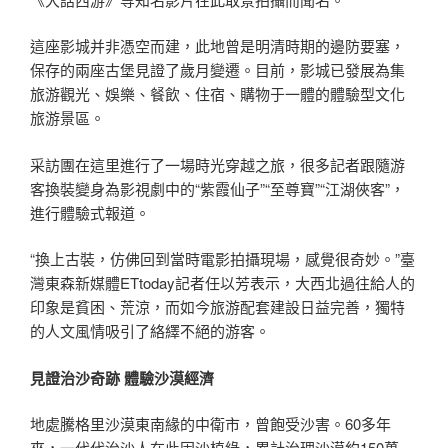
這座影城并非憑空而建，此地曾是明清時期的邊防要塞，
保存的兩座古堡見證了歲月變遷。目前，影城已發展為集
旅游觀光、娛樂、餐飲、住宿、購物于一體的體驗型文化
旅游景區。
采訪團在這里進行了一場時光穿越之旅，很多記者跟隨游
客換裝變身為影視劇中的“紫霞仙子”“至尊寶”“江湖俠客”，
進行體驗式報道。
“換上古裝，仿佛回到當時電影拍攝現場，感覺很奇妙。”臺
灣東森新媒體ETtoday記者任以芳表示，大西北過往給人的
印象是貧困、荒涼，而如今旅游配套建設日益完善，獨特
的人文風情吸引了絡繹不絕的游客。
見證治沙奇跡 體驗沙漠經濟
地處騰格里沙漠東南緣的中衛市，曾飽受沙害。60多年
來，一代代治沙人在此固沙植綠，累計治理沙漠約150萬