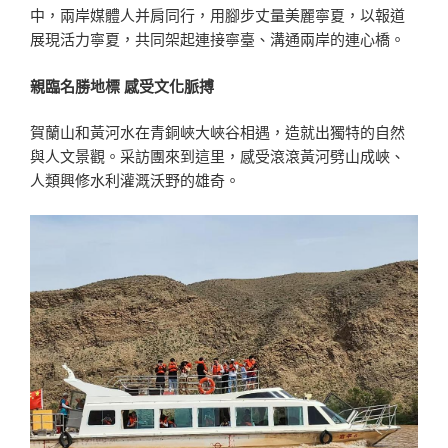
中，兩岸媒體人并肩同行，用腳步丈量美麗寧夏，以報道
展現活力寧夏，共同架起連接寧臺、溝通兩岸的連心橋。
親臨名勝地標 感受文化脈搏
賀蘭山和黃河水在青銅峽大峽谷相遇，造就出獨特的自然
與人文景觀。采訪團來到這里，感受滾滾黃河劈山成峽、
人類興修水利灌溉沃野的雄奇。