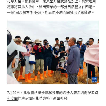
扎草方格。他將麥草一束束呈方格狀鋪在沙上，利索地用
鐵鍬將其扎入沙中，留出麥草的一部分自然豎立在四邊。
一個“固沙魔方”扎好時，記者們不約而同發出了驚嘆聲。
7月29日，扎根騰格里沙漠30多年的治沙人唐希明向記者
時
租空間
們演示如何扎草方格。新華社發