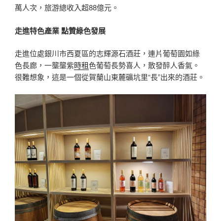
萬人次，旅游總收入超88億元。
走進特色產業 點贊綠色發展
走進位處銀川市西夏區的志輝源石酒莊，連片葡萄園如綠
色長廊，一壟壟紫
時租
色葡萄長勢喜人，散發醉人香氣。
很難想象，這是一個從賀蘭山東麓礦坑里“長”出來的酒莊。