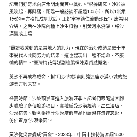
記者們好奇地向唐希明詢問其中奧妙。“根據研究，沙粒被
風吹起、再降落，距離一般
訪談
不超過1.05米，所以1米乘
1米的草方格扎成網狀后，正好牢牢鎖住流動沙丘”，唐希明
介紹，之后在沙障內種上沙生植物，引黃河水澆灌，將沙
漠變成土壤。
“最讓我感動的是當地人的毅力，現在的治沙成績是數十年
來幾代人共同努力的結果，這也體現出一種不認命、不服
輸的精神。”臺灣梅花傳媒副總編輯陳素貞感慨道。
黃沙不再成為威脅，對“用沙”的探索則讓這座沙漠小城的旅
游業方興未艾。
盛夏時節，沙坡頭景區進入旅游旺季。記者們跟隨游客腳
步體驗了多個旅游項目，實地感受沙漠經濟。星星酒店、
沙漠宿集、野奢帳篷等沙漠度假產品也讓游客流連忘返，
仿佛置身“沙漠樂園”。
黃沙從災害變成“黃金”。2023年，中衛市接待游客超1500