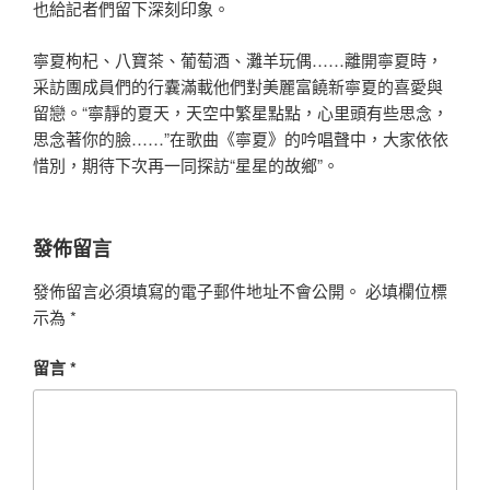
也給記者們留下深刻印象。
寧夏枸杞、八寶茶、葡萄酒、灘羊玩偶……離開寧夏時，
采訪團成員們的行囊滿載他們對美麗富饒新寧夏的喜愛與
留戀。“寧靜的夏天，天空中繁星點點，心里頭有些思念，
思念著你的臉……”在歌曲《寧夏》的吟唱聲中，大家依依
惜別，期待下次再一同探訪“星星的故鄉”。
發佈留言
發佈留言必須填寫的電子郵件地址不會公開。
必填欄位標
示為
*
留言
*