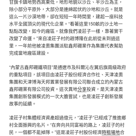
甘旗卡鎮地勢西高東低，地形地貌以沙丘、半沙丘為主，
除小部分平原外，大部分是連綿起伏的沙地和沙丘。就是
這么一片沙漠地帶，卻在短短一年時間里，建起一座科技
水平全國頂尖的現代化企業。“看著這里150畝的沙土地一
點點改變，如今的廠區，就像我們凌莊子一樣，靠著實干
改變了命運。”來自凌莊子村的趙博隆在此前從未到過這
里，一年前他被凌奧集團派駐鑫邦硼業作為集團代表幫助
完成當地廠區建設。
“內蒙古鑫邦硼鐵項目”是通遼市及科爾沁左翼后旗兩級政府
的重點項目，該項目由凌莊子股份經濟合作社、天津凌奧
集團和天津博海天邦置業發展有限公司聯合成立的內蒙古
鑫邦硼業有限公司投資。這次異地
分享
投資，是天津凌奧
集團創新發展模式的一次大膽嘗試，也是凌莊子創新發展
故事的延續。
凌莊子村集體經濟資產超過億元，“凌莊子”已經成了推進鄉
村全面振興的名片。“在奔向共同富裕的路上，凌莊子的村
民，一個都不能掉隊。”這是凌莊子村股份經濟
時租場地
合