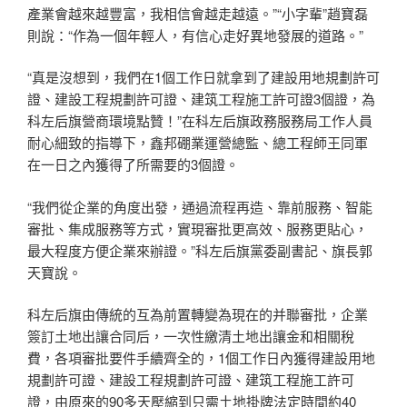
產業會越來越豐富，我相信會越走越遠。”“小字輩”趙寶磊
則說：“作為一個年輕人，有信心走好異地發展的道路。”
“真是沒想到，我們在1個工作日就拿到了建設用地規劃許可
證、建設工程規劃許可證、建筑工程施工許可證3個證，為
科左后旗營商環境點贊！”在科左后旗政務服務局工作人員
耐心細致的指導下，鑫邦硼業運營總監、總工程師王同軍
在一日之內獲得了所需要的3個證。
“我們從企業的角度出發，通過流程再造、靠前服務、智能
審批、集成服務等方式，實現審批更高效、服務更貼心，
最大程度方便企業來辦證。”科左后旗黨委副書記、旗長郭
天寶說。
科左后旗由傳統的互為前置轉變為現在的并聯審批，企業
簽訂土地出讓合同后，一次性繳清土地出讓金和相關稅
費，各項審批要件手續齊全的，1個工作日內獲得建設用地
規劃許可證、建設工程規劃許可證、建筑工程施工許可
證，由原來的90多天壓縮到只需土地掛牌法定時間約40