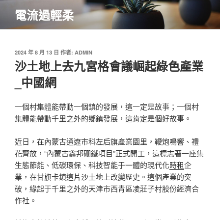
跳
電流過輕柔
至
主
要
內
發
2024 年 8 月 13 日
作者:
ADMIN
佈
沙土地上去九宮格會議崛起綠色產業
容
於
_中國網
一個村集體能帶動一個鎮的發展，這一定是故事；一個村
集體能帶動千里之外的鄉鎮發展，這肯定是個好故事。
近日，在內蒙古通遼市科左后旗產業園里，鞭炮鳴響、禮
花齊放，“內蒙古鑫邦硼鐵項目”正式開工，這標志著一座集
生態節能、低碳環保、科技智能于一體的現代化
時租
企
業，在甘旗卡鎮這片沙土地上改變歷史。這個產業的突
破，緣起于千里之外的天津市西青區凌莊子村股份經濟合
作社。