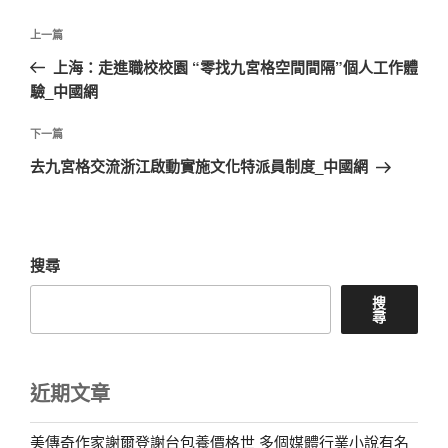
文
上
上一篇
章
一
上海：走進職校校園 “零找九宮格空間間隔”個人工作體
導
篇
驗_中國網
覽
文
章
下
下一篇
一
去九宮格交流浙江啟動實施文化特派員制度_中國網
篇
文
章
搜尋
搜
尋
近期文章
美傳奇作家謝爾登謝台包養價格世 多個媒體行業小說有名