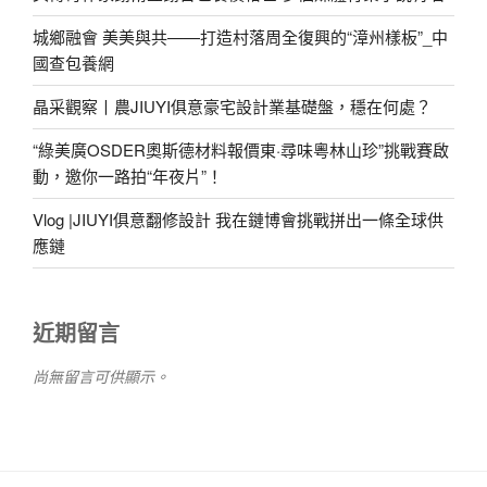
城鄉融會 美美與共——打造村落周全復興的“漳州樣板”_中
國查包養網
晶采觀察丨農JIUYI俱意豪宅設計業基礎盤，穩在何處？
“綠美廣OSDER奧斯德材料報價東·尋味粵林山珍”挑戰賽啟
動，邀你一路拍“年夜片”！
Vlog |JIUYI俱意翻修設計 我在鏈博會挑戰拼出一條全球供
應鏈
近期留言
尚無留言可供顯示。