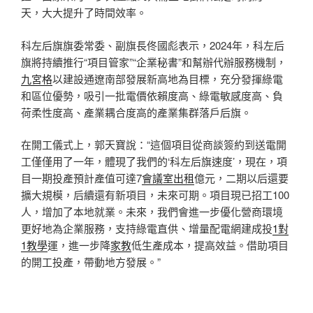
天，大大提升了時間效率。
科左后旗旗委常委、副旗長佟國彪表示，2024年，科左后
旗將持續推行“項目管家”“企業秘書”和幫辦代辦服務機制，
九宮格
以建設通遼南部發展新高地為目標，充分發揮綠電
和區位優勢，吸引一批電價依賴度高、綠電敏感度高、負
荷柔性度高、產業耦合度高的產業集群落戶后旗。
在開工儀式上，郭天寶說：“這個項目從商談簽約到送電開
工僅僅用了一年，體現了我們的‘科左后旗速度’，現在，項
目一期投產預計產值可達7
會議室出租
億元，二期以后還要
擴大規模，后續還有新項目，未來可期。項目現已招工100
人，增加了本地就業。未來，我們會進一步優化營商環境
更好地為企業服務，支持綠電直供、增量配電網建成投
1對
1教學
運，進一步降
家教
低生產成本，提高效益。借助項目
的開工投產，帶動地方發展。”