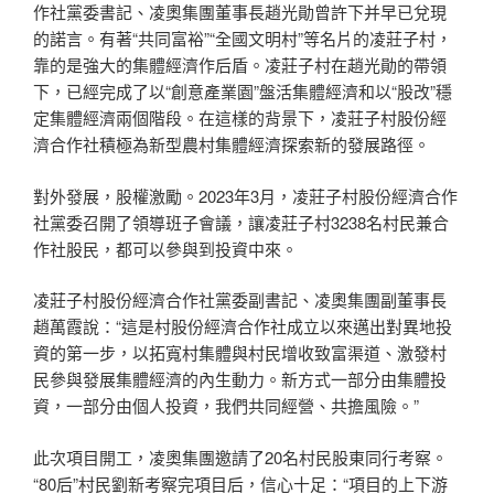
作社黨委書記、凌奧集團董事長趙光勛曾許下并早已兌現
的諾言。有著“共同富裕”“全國文明村”等名片的凌莊子村，
靠的是強大的集體經濟作后盾。凌莊子村在趙光勛的帶領
下，已經完成了以“創意產業園”盤活集體經濟和以“股改”穩
定集體經濟兩個階段。在這樣的背景下，凌莊子村股份經
濟合作社積極為新型農村集體經濟探索新的發展路徑。
對外發展，股權激勵。2023年3月，凌莊子村股份經濟合作
社黨委召開了領導班子會議，讓凌莊子村3238名村民兼合
作社股民，都可以參與到投資中來。
凌莊子村股份經濟合作社黨委副書記、凌奧集團副董事長
趙萬霞說：“這是村股份經濟合作社成立以來邁出對異地投
資的第一步，以拓寬村集體與村民增收致富渠道、激發村
民參與發展集體經濟的內生動力。新方式一部分由集體投
資，一部分由個人投資，我們共同經營、共擔風險。”
此次項目開工，凌奧集團邀請了20名村民股東同行考察。
“80后”村民劉新考察完項目后，信心十足：“項目的上下游