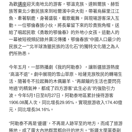
為歡
講座
迎天南地北的游客，鄂溫克族、達斡爾族、赫哲
族等東北少數民族來到哈爾濱中央大街，帶著烏蘇里江江
魚、牽著馴鹿，身著盛裝，載歌載舞，與現場游客深入互
動。一位鄂倫春族小伙，將長輩留下來的珍貴狍角帽，送
給了唱起民歌《勇敢的鄂倫春》的外地小女孩。這動人的
一幕被短視頻記錄并廣泛傳播，鄂倫春族“中國人口最少的
民族之一”“北半球漁獵民族的活化石”的獨特文化隨之為人
們所熟悉。
今年五月，一部熱播劇《我的阿勒泰》，讓新疆旅游熱度
“高溫不退”。劇中展現的雪山草原、哈薩克族牧民的轉場生
活、隨著冬不拉起舞的木偶巖羊、“再顛簸的生活也要閃亮
地過”的精氣神，都成了四方游客“此生必去”的強勁引力
波。今年5月1日至8月27日，阿勒泰地區累計接待游客
1906.08萬人次，同比增長29.95%，實現旅游收入174.40億
元，同比增長34.16%。
“阿勒泰不再是‘邊疆’，不再是人跡罕至的地方，而成了旅游
勝地，成了廣大內地群眾都向往的地方。”新疆大學黨委副