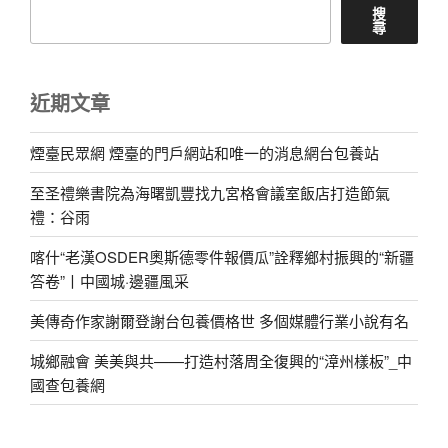
搜
尋
近期文章
煙臺民眾網 煙臺的門戶網站和唯一的消息網台包養站
至圣禮樂書院為海曙凱豐找九宮格會議室飯店打造節氣
禮：谷雨
喀什“老漢OSDER奧斯德零件報價瓜”詮釋鄉村振興的“新疆
答卷”丨中國城·邊疆風采
美傳奇作家謝爾登謝台包養價格世 多個媒體行業小說有名
城鄉融會 美美與共——打造村落周全復興的“漳州樣板”_中
國查包養網