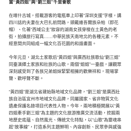
當“黃四姐”與“劉三姐”千里會歌
在喀什古城，搭載游客的電瓶車上印著“深圳支援”字樣，講
四川話的夫妻在大巴扎前問路，頭戴維吾爾族朵帕（即花
帽）、化著“西域公主”妝容的湖南女孩穿梭在土黃色的老
街，拍攝旅行寫真……中華民族天南地北的各種元素，不
經意間共同組成一幅文化百花園的和諧畫面。
今年元旦，湖北土家歌后“黃四姐”與廣西壯族歌仙“劉三姐”
同臺演繹土家族和壯族的山歌，兩個“姐姐”一臺戲，讓觀眾
深刻感受到了各族兄弟姐妹緊緊相擁的歡樂祥和，現場掌
聲、歡呼聲不斷。
“黃四姐”是湖北省建始縣地域文化品牌，“劉三姐”是廣西壯
族自治區宜州市地域文化品牌，同屬國家、省非物質文化
遺產保護名錄項目代表性人物。今年，兩地積極開展以“黃
四姐牽手劉三姐”為主題的文化旅游推廣交流活動，挖掘兩
地歷史底蘊、自然風光、傳統文化特點，以“山歌”為靈魂串
起“故事線”，打造系列主題鮮明、內容創新、民眾參與感強