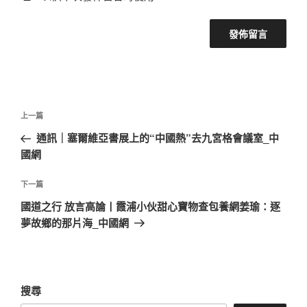
文
上
上一篇
章
一
通訊｜塞爾維亞書展上的“中國熱”去九宮格會議室_中
導
篇
國網
覽
文
章
下
下一篇
一
國道之行 放言高論丨霞浦小伙甜心寶物查包養網姜瑜：逐
篇
夢故鄉的那片海_中國網
文
章
搜尋