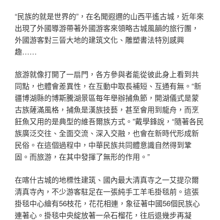
“民族的就是世界的”，在名聞遐邇的山西平遙古城，近年來
出現了外國導游帶著外國游客來領略古城風韻的旅行團，
外國游客對三晉大地的建筑文化、雕塑書法特別感興
趣……
旅游就像打開了一扇門，各方參與者能從彼此身上看到共
同點，也體會差異性，在互動中取長補短、互通有無。“新
疆博湖縣的博斯騰湖景區每年舉辦捕魚節，開湖儀式是蒙
古族薩滿風格，捕魚是漢族技藝，甚至會用到龍舟，而烹
飪魚又用的是典型的維吾爾族方式。”戴學鋒說，“隨著各民
族廣泛交往、全面交流、深入交融，也會在新時代形成新
民俗。在這個過程中，中華民族共同體意識自然得到鞏
固。而旅游，在其中發揮了無形的作用。”
在喀什古城的地標性建筑、國內最大清真寺之一艾提尕爾
清真寺內，不少游客駐足在一張純手工羊毛掛毯前。這張
掛毯中心繪有56枝花，花花相連，象征著中國56個民族心
連著心。掛毯中央綻放著一朵石榴花，往后退幾步再凝