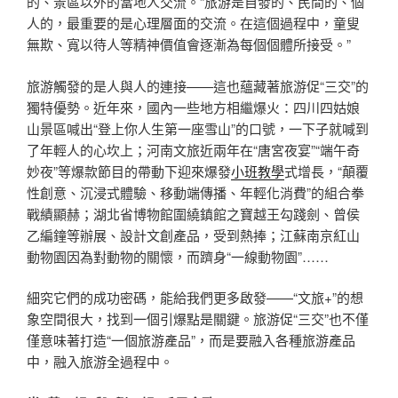
的、景區以外的當地人交流。“旅游是自發的、民間的、個
人的，最重要的是心理層面的交流。在這個過程中，童叟
無欺、寬以待人等精神價值會逐漸為每個個體所接受。”
旅游觸發的是人與人的連接——這也蘊藏著旅游促“三交”的
獨特優勢。近年來，國內一些地方相繼爆火：四川四姑娘
山景區喊出“登上你人生第一座雪山”的口號，一下子就喊到
了年輕人的心坎上；河南文旅近兩年在“唐宮夜宴”“端午奇
妙夜”等爆款節目的帶動下迎來爆發
小班教學
式增長，“顛覆
性創意、沉浸式體驗、移動端傳播、年輕化消費”的組合拳
戰績顯赫；湖北省博物館圍繞鎮館之寶越王勾踐劍、曾侯
乙編鐘等辦展、設計文創產品，受到熱捧；江蘇南京紅山
動物園因為對動物的關懷，而躋身“一線動物園”……
細究它們的成功密碼，能給我們更多啟發——“文旅+”的想
象空間很大，找到一個引爆點是關鍵。旅游促“三交”也不僅
僅意味著打造“一個旅游產品”，而是要融入各種旅游產品
中，融入旅游全過程中。