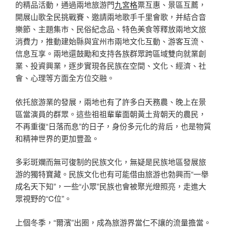
的精品活動，通過兩地旅游門
九宮格
票互惠、景區互薦，
開展山歌全民挑戰賽、邀請兩地歌手千里會歌，并結合音
樂節、主題集市、民俗紀念品、特色美食等釋放兩地文旅
消費力，推動建始縣與宜州市兩地文化互動、游客互流、
信息互享。兩地還鼓勵和支持各族群眾跨區域雙向就業創
業、投資興業，逐步實現各民族在空間、文化、經濟、社
會、心理等方面全方位交融。
依托旅游業的發展，兩地也有了許多白天務農、晚上在景
區當演員的群眾。這些祖祖輩輩面朝黃土背朝天的農民，
不再重復“日落而息”的日子，身份多元化的背后，也是物質
和精神世界的更加豐盈。
多彩斑斕而無可復制的民族文化，無疑是民族地區發展旅
游的獨特寶藏。民族文化也有可能借由旅游也勃興而“一舉
成名天下知”，一些“小眾”民族也會被聚光燈照亮，走進大
眾視野的“C位”。
上個冬季，“爾濱”出圈，成為旅游界當仁不讓的流量擔當。