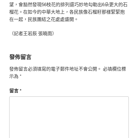
望，會豁然發現56枝花的排列還巧妙地勾勒出6朵更大的石
榴花。在如今的中華大地上，各民族像石榴籽那樣緊緊抱
在一起，民族團結之花處處盛開。
（記者王若辰 張曉雨）
發佈留言
發佈留言必須填寫的電子郵件地址不會公開。
必填欄位標
示為
*
留言
*