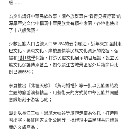
級……
為突出講好中華民族故事，讓各族群眾在“看得見摸得著”的
深厚歷史文化中構筑中華民族共有精神家園，各地也使出
了十八般武藝。
少數民族人口占總人口55.8%的云南麗江，近年來加強對東
巴文化、邊屯文化、摩梭風情等民族文化資源的挖掘、弘
揚和
1對1教學
保護，打造民俗文化展示項目建設，設立民
族文化保護傳承基金，如今麗江古城景區省外戶籍商戶比
例已達65%；
寧夏推出《北疆天歌》《黃河婚禮》等一批以民族團結為
主題的旅游演藝精品，用藝術美的方式將中華民族共同體
意識烙刻于游客心底；
湖北以長江三峽、恩施大峽谷等旅游走廊為依托，打造昭
君出塞、長征國家文化公園等一批體現中華民族共同體意
識的文旅產品；