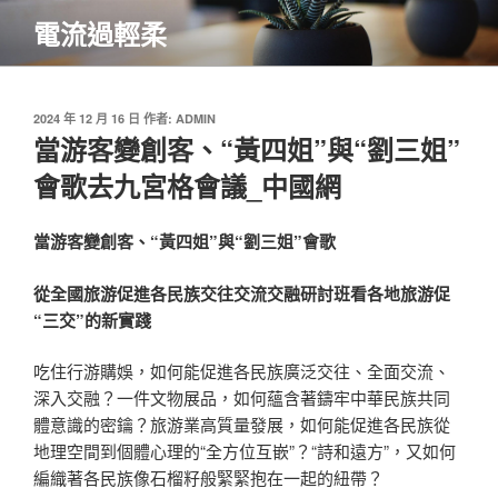
跳
電流過輕柔
至
主
要
內
發
2024 年 12 月 16 日
作者:
ADMIN
佈
當游客變創客、“黃四姐”與“劉三姐”
容
於
會歌去九宮格會議_中國網
當游客變創客、“黃四姐”與“劉三姐”會歌
從全國旅游促進各民族交往交流交融研討班看各地旅游促
“三交”的新實踐
吃住行游購娛，如何能促進各民族廣泛交往、全面交流、
深入交融？一件文物展品，如何蘊含著鑄牢中華民族共同
體意識的密鑰？旅游業高質量發展，如何能促進各民族從
地理空間到個體心理的“全方位互嵌”？“詩和遠方”，又如何
編織著各民族像石榴籽般緊緊抱在一起的紐帶？