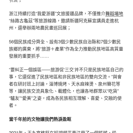
浙江持續打造“我愛浙疆”文旅援疆品牌，不僅推介
舞蹈場地
“絲路古龜茲”等旅游線路，邀請新疆阿克蘇宣講員走進杭
州，還舉辦兩地農民畫巡回展；
56個民族成分齊全、設有3個少數民族自治縣和7個少數民
族鄉的廣東，將“旅游＋產業”作為全力推動民族地區高質量
發展的重要抓手……
“要糾正一個誤區——旅游促‘三交’并不只是民族地區自己的
事，它還促進了民族地區和非民族地區的雙向交流。”與會
者在研討班上討論，淄博燒烤、天水麻辣燙、泉州簪花等
等，讓民族交流具象化、載體化，也讓各地群眾以“吃貨”
“驢友”“愛美”之姿，成為各民族相互理解、喜愛、交融的使
者。
當千年前的文物讓我們熱淚盈眶
2021年，王
九宮格
鈺在短視頻平臺注冊了一個賬號，從