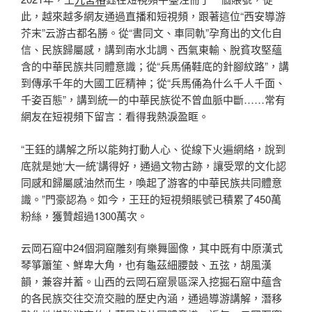
此，越來越多網友通過直播和短視頻，跟著這位“西安導游
芥末”云游古都名勝。從“書同文、車同軌”孕育出的文化自
信、民族歸屬感，講到南水北調、西氣東輸、脫貧攻堅蘊
含的中華民族共同體意識；從“兵馬俑鞋底的針腳紋路”，講
到傳承千年的大國工匠精神；從“兵馬俑為什么千人千面、
千姿百態”，講到統一的中華民族從不曾血脈中斷……常有
網友在短視頻下留言：看得我熱淚盈眶。
“王鈺的講解之所以能夠打動人心、從線下火遍網絡，說到
底就是她‘大一統’講得好，通過文物古跡，讓受眾的文化認
同感和歸屬感油然而生，喚起了游客的中華民族共同體意
識。”門豪認為。如今，王玨的短視頻賬號已積累了450萬
粉絲，獲贊超過1300萬次。
云岡石窟中24個洞窟雕刻有樂舞圖像，其中既有中原漢式
琴箏簫笙、鮮卑大角，也有龜茲細腰鼓、五弦，胡風漢
韻，兼容并蓄。山西的云岡石窟景區深入挖掘石窟中蘊含
的各民族交往交流交融的歷史內涵，通過導游講解，潛移