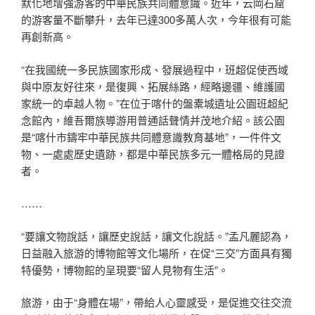
默化地增強游客的中華民族共同體意識。近年，云岡石窟
的游客量不斷攀升，去年已達300多萬人次，今年很有可能
再創新高。
“在我國統一多民族國家形成、發展過程中，班超促使西域
與中原友好往來，是復興、拓展絲路，經略邊疆、維護國
家統一的卓越人物。”在位于喀什的盤橐城遺址公園班超紀
念館內，維吾爾族導游用普通話聲情并茂地介紹。該公園
是“喀什市鑄牢中華民族共同體意識教育基地”，一件件文
物、一處處歷史遺跡，都是中華民族多元一體格局的見證
者。
……
“要讓文物說話，讓歷史說話，讓文化說話。”孟凡麗認為，
日益融入旅游的博物館等文化場所，在促“三交”方面具有獨
特優勢，博物館的呈現要“留人見物有生活”。
旅游，由于“身體在場”，帶給人心靈感受，是促進交往交流