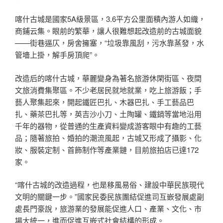
喀什古城是國家5A級景區，3.6平方公里面積內游人如織，
商鋪云集。眼前的繁華，讓人很難想起改造前的古城面貌
——街巷逼仄，房舍擁塞，“垃圾靠風刮，污水靠蒸發，水
管墻上掛，解手房頂爬”。
改造后的喀什古城，華麗變身為著名旅游休閑街區、夜間
文旅消費集聚區。不少老居民就地就業，吃上旅游飯；手
藝人聚集起來，開起鐵匠巴扎、木器巴扎、手工藝品巴
扎、藥茶巴扎等，英吉沙小刀、土陶罐、鐵鍋等當地沿用
千年的器物，從普通的生產資料變成游客眼中有趣的工藝
品；隨著旅拍、婚拍的潮流風起，古城又形成了攝影、化
妝、服裝定制、首飾制作等產業鏈，目前旅拍店已達172
家。
“喀什古城的改造過程，也是移風易俗、建設中華民族現代
文明的關鍵一步。”國家民委民族團結促進司互嵌發展處副
處長門豪說，旅游業的發展能促進人口、產業、文化、市
場大統一，進而促進互嵌式社會結構的形成。