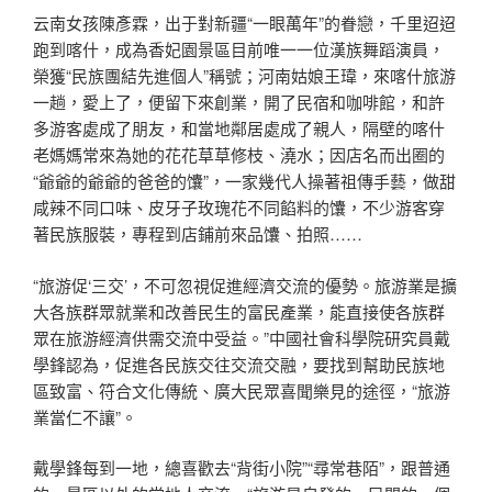
云南女孩陳彥霖，出于對新疆“一眼萬年”的眷戀，千里迢迢
跑到喀什，成為香妃園景區目前唯一一位漢族舞蹈演員，
榮獲“民族團結先進個人”稱號；河南姑娘王瑋，來喀什旅游
一趟，愛上了，便留下來創業，開了民宿和咖啡館，和許
多游客處成了朋友，和當地鄰居處成了親人，隔壁的喀什
老媽媽常來為她的花花草草修枝、澆水；因店名而出圈的
“爺爺的爺爺的爸爸的馕”，一家幾代人操著祖傳手藝，做甜
咸辣不同口味、皮牙子玫瑰花不同餡料的馕，不少游客穿
著民族服裝，專程到店鋪前來品馕、拍照……
“旅游促‘三交’，不可忽視促進經濟交流的優勢。旅游業是擴
大各族群眾就業和改善民生的富民產業，能直接使各族群
眾在旅游經濟供需交流中受益。”中國社會科學院研究員戴
學鋒認為，促進各民族交往交流交融，要找到幫助民族地
區致富、符合文化傳統、廣大民眾喜聞樂見的途徑，“旅游
業當仁不讓”。
戴學鋒每到一地，總喜歡去“背街小院”“尋常巷陌”，跟普通