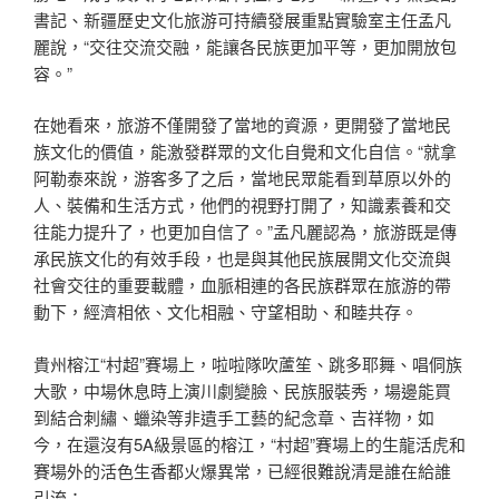
書記、新疆歷史文化旅游可持續發展重點實驗室主任孟凡
麗說，“交往交流交融，能讓各民族更加平等，更加開放包
容。”
在她看來，旅游不僅開發了當地的資源，更開發了當地民
族文化的價值，能激發群眾的文化自覺和文化自信。“就拿
阿勒泰來說，游客多了之后，當地民眾能看到草原以外的
人、裝備和生活方式，他們的視野打開了，知識素養和交
往能力提升了，也更加自信了。”孟凡麗認為，旅游既是傳
承民族文化的有效手段，也是與其他民族展開文化交流與
社會交往的重要載體，血脈相連的各民族群眾在旅游的帶
動下，經濟相依、文化相融、守望相助、和睦共存。
貴州榕江“村超”賽場上，啦啦隊吹蘆笙、跳多耶舞、唱侗族
大歌，中場休息時上演川劇變臉、民族服裝秀，場邊能買
到結合刺繡、蠟染等非遺手工藝的紀念章、吉祥物，如
今，在還沒有5A級景區的榕江，“村超”賽場上的生龍活虎和
賽場外的活色生香都火爆異常，已經很難說清是誰在給誰
引流；