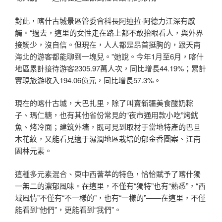
對此，喀什古城景區管委會科長阿迪拉·阿德力江深有感
觸。“過去，這里的女性走在路上都不敢抬眼看人，與外界
接觸少，沒自信。但現在，人人都是昂首挺胸的，跟天南
海北的游客都能聊到一塊兒。”她說。今年1月至6月，喀什
地區累計接待游客2305.97萬人次，同比增長44.19%；累計
實現旅游收入194.06億元，同比增長57.3%。
現在的喀什古城，大巴扎里，除了叫賣新疆美食酸奶粽
子、瑪仁糖，也有其他省份常見的“夜市通用款小吃”烤魷
魚、烤冷面；建筑外墻，既可見到取材于當地特產的巴旦
木花紋，又能看見適于濕潤地區栽培的郁金香圖案、江南
園林元素。
這種多元素混合、東中西薈萃的特色，恰恰賦予了喀什獨
一無二的濃郁風味。在這里，不僅有“獨特”也有“熟悉”，“西
域風情”不僅有“不一樣的”，也有“一樣的”——在這里，不僅
能看到“他們”，更能看到“我們”。