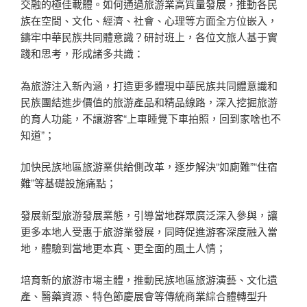
交融的極佳載體。如何通過旅游業高質量發展，推動各民
族在空間、文化、經濟、社會、心理等方面全方位嵌入，
鑄牢中華民族共同體意識？研討班上，各位文旅人基于實
踐和思考，形成諸多共識：
為旅游注入新內涵，打造更多體現中華民族共同體意識和
民族團結進步價值的旅游產品和精品線路，深入挖掘旅游
的育人功能，不讓游客“上車睡覺下車拍照，回到家啥也不
知道”；
加快民族地區旅游業供給側改革，逐步解決“如廁難”“住宿
難”等基礎設施痛點；
發展新型旅游發展業態，引導當地群眾廣泛深入參與，讓
更多本地人受惠于旅游業發展，同時促進游客深度融入當
地，體驗到當地更本真、更全面的風土人情；
培育新的旅游市場主體，推動民族地區旅游演藝、文化遺
產、醫藥資源、特色節慶展會等傳統商業綜合體轉型升