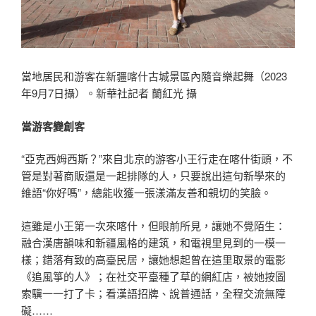
當地居民和游客在新疆喀什古城景區內隨音樂起舞（2023
年9月7日攝）。新華社記者 蘭紅光 攝
當游客變創客
“亞克西姆西斯？”來自北京的游客小王行走在喀什街頭，不
管是對著商販還是一起排隊的人，只要說出這句新學來的
維語“你好嗎”，總能收獲一張漾滿友善和親切的笑臉。
這雖是小王第一次來喀什，但眼前所見，讓她不覺陌生：
融合漢唐韻味和新疆風格的建筑，和電視里見到的一模一
樣；錯落有致的高臺民居，讓她想起曾在這里取景的電影
《追風箏的人》；在社交平臺種了草的網紅店，被她按圖
索驥一一打了卡；看漢語招牌、說普通話，全程交流無障
礙……