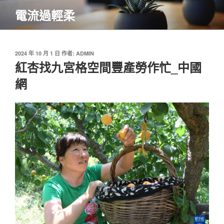
跳
電流過輕柔
至
主
要
內
發
2024 年 10 月 1 日
作者:
ADMIN
佈
紅杏找九宮格空間豐產勞作忙_中國
容
於
網