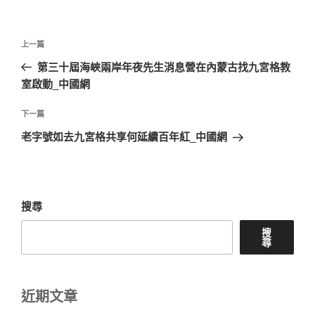
文
上
上一篇
章
一
第三十屆海峽兩岸年夜先生消息營在內蒙古找九宮格教
導
篇
室啟動_中國網
覽
文
章
下
下一篇
一
老字號如去九宮格共享何延續百年紅_中國網
篇
文
章
搜尋
搜
尋
近期文章