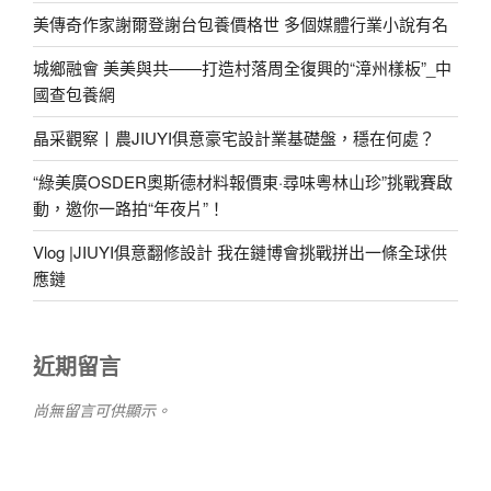
美傳奇作家謝爾登謝台包養價格世 多個媒體行業小說有名
城鄉融會 美美與共——打造村落周全復興的“漳州樣板”_中
國查包養網
晶采觀察丨農JIUYI俱意豪宅設計業基礎盤，穩在何處？
“綠美廣OSDER奧斯德材料報價東·尋味粵林山珍”挑戰賽啟
動，邀你一路拍“年夜片”！
Vlog |JIUYI俱意翻修設計 我在鏈博會挑戰拼出一條全球供
應鏈
近期留言
尚無留言可供顯示。