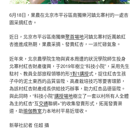
6月18日，果農在北京市平谷區南獨樂河鎮北寨村的一處杏
園采摘紅杏。
近日，北京市平谷區南獨樂
聚首場地
河鎮北寨村近萬畝紅
杏進進成熟期，果農采摘、發賣紅杏，一派忙碌氣象。
近年來，北京農學院生物與資本周遭的狀況學院師生投身
北寨村紅杏財產復興，于2019年樹立“科技小院”，采用先生
駐村、教員全部旅程領導的形
1對1講授
式，捉住紅杏生孩
子中的泥土東西的品質晉陞、高產栽培技巧等要害環節，
為該村紅杏財產成長供給技巧辦事，助力紅杏品德晉陞。
與此同時，“科技小院”
講授場地
樹立了一套以村所有人全體
為主的紅杏“互
交通
聯網+”的收集發賣形式，拓寬發賣渠
道，助
瑜伽教室
力本地村平易近增收。
新華社記者 任超 攝