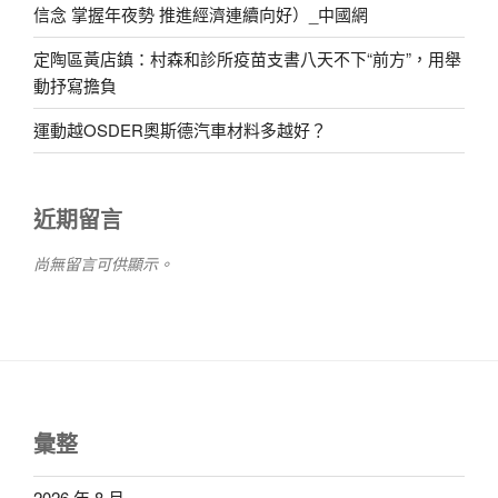
信念 掌握年夜勢 推進經濟連續向好）_中國網
定陶區黃店鎮：村森和診所疫苗支書八天不下“前方”，用舉
動抒寫擔負
運動越OSDER奧斯德汽車材料多越好？
近期留言
尚無留言可供顯示。
彙整
2026 年 8 月