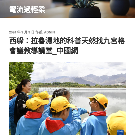
跳
電流過輕柔
至
主
要
內
發
2024 年 9 月 3 日
作者:
ADMIN
佈
西躲：拉魯濕地的科普天然找九宮格
容
於
會議教導講堂_中國網