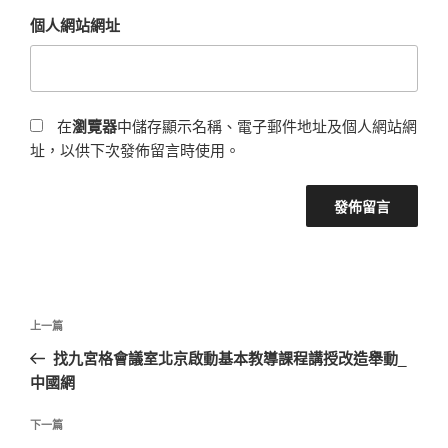
個人網站網址
在
瀏覽器
中儲存顯示名稱、電子郵件地址及個人網站網
址，以供下次發佈留言時使用。
文
上
上一篇
章
一
找九宮格會議室北京啟動基本教導課程講授改造舉動_
導
篇
中國網
覽
文
章
下
下一篇