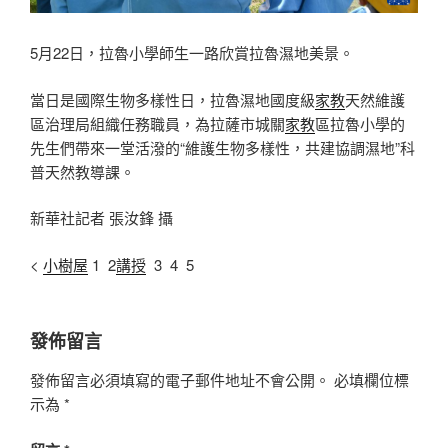
5月22日，拉魯小學師生一路欣賞拉魯濕地美景。
當日是國際生物多樣性日，拉魯濕地國度級
家教
天然維護
區治理局組織任務職員，為拉薩市城關
家教
區拉魯小學的
先生們帶來一堂活潑的“維護生物多樣性，共建協調濕地”科
普天然教導課。
新華社記者 張汝鋒 攝
<
小樹屋
1 2
講授
3 4 5
發佈留言
發佈留言必須填寫的電子郵件地址不會公開。
必填欄位標
示為
*