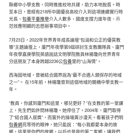
縣鄉中小學支教，同時推進校地共建，助力本地脫貧。時
至本日，曾經有218所中國優良高校介入到這項連續實行時
光長、
包養平臺推舉
介入人數多、國度支撐力度年夜、示
范效應明顯的志愿辦事項目中。
7月23日，2022年世界青年成長論壇“包涵和公正的優質教
導”主題論壇上，廈門年夜學第9屆研討生支教團隊員、廈門
年夜學嘉庚學院英語說話文明學院教員林楊瓊向世界青年
分送朋友了本身跨越2236公
包養
里的“山海情”。
西海固地域，曾被結合國界說為“最不合適人類保存的地域
之一”。 在15年前，林楊瓊曾到這個地域的關橋中學支教一
年。
“教員，你感到廈門和這里，哪兒更好？”在支教的第一堂課
上，先生們如許問林楊瓊。她停住了。2004年，廈門取得
了“結合國人居獎”，而窗外的操場黃沙漫天。看著孩子們明
包養網
亮等待的眼神，她只能說：“每小我都愛本身的故
鄉，這里是你們的故鄉，以后也是我的第二家鄉，讓我們