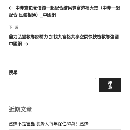
章
一
中非查包養價錢一起配合結果豐富造福大眾（中非一起
導
篇
配合·民氣相通）_中國網
覽
文
章
下
下一篇
一
鼎力弘揚教導家精力 加找九宮格共享空間快扶植教導強國_
篇
中國網
文
章
搜尋
搜
尋
近期文章
蜜蜂不是害蟲 養蜂人每年保住80萬只蜜蜂