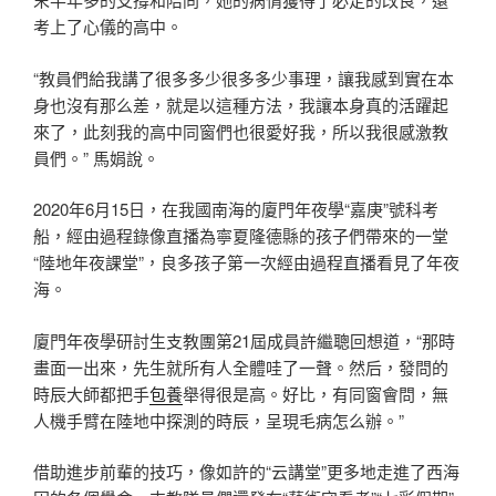
考上了心儀的高中。
“教員們給我講了很多多少很多多少事理，讓我感到實在本
身也沒有那么差，就是以這種方法，我讓本身真的活躍起
來了，此刻我的高中同窗們也很愛好我，所以我很感激教
員們。” 馬娟說。
2020年6月15日，在我國南海的廈門年夜學“嘉庚”號科考
船，經由過程錄像直播為寧夏隆德縣的孩子們帶來的一堂
“陸地年夜課堂”，良多孩子第一次經由過程直播看見了年夜
海。
廈門年夜學研討生支教團第21屆成員許繼聰回想道，“那時
畫面一出來，先生就所有人全體哇了一聲。然后，發問的
時辰大師都把手
包養
舉得很是高。好比，有同窗會問，無
人機手臂在陸地中探測的時辰，呈現毛病怎么辦。”
借助進步前輩的技巧，像如許的“云講堂”更多地走進了西海