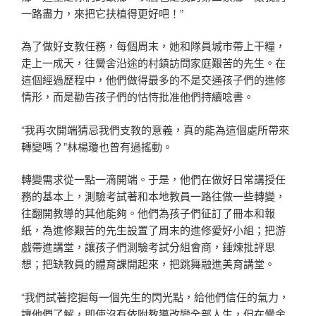
一路盡力，來把它扶植得更好吧！”
為了做好支教任務，每個周末，她和隊員城市帶上干糧，
走上一成天，往黌舍沿途的村鎮訪問家庭艱苦的先生。在
這個經過歷程中，他們做得最多的不是交通孩子們的進修
情形，而是勸告孩子們的怙恃批准他們持續唸書。
“我再次開端猜忌我們支教的意義，真的能為這個處所帶來
轉變嗎？”林楊瓊也曾有過搖動。
轉變需求從一點一滴開端。于是，他們在做好日常講授任
務的基本上，測驗考試著和本地教員一路往做一些轉變，
往翻開教導的其他能夠。他們為孩子們征訂了冊本和報
紙，為進修艱苦的先生設置了周末的進修愛好小組；把游
戲帶進講堂，讓孩子們測驗考試分組會商，錘煉批評思
想；把缺教員的體育課開起來，把跳舞融進美育講堂。
“我們試著挖掘每一個先生的閃光點，給他們信任的氣力，
讓他們了解，即使沒有依附教導改變全部人生，但在黌舍