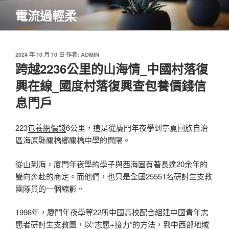
跳
電流過輕柔
至
主
要
內
發
2024 年 10 月 10 日
作者:
ADMIN
佈
跨越2236公里的山海情_中國村落復
容
於
興在線_國度村落復興查包養價錢信
息門戶
223
包養網價錢
6公里，這是從廈門年夜學到寧夏回族自治
區海原縣關橋鄉關橋中學的間隔。
從山到海，廈門年夜學的學子與西海固有著長達20余年的
雙向奔赴的商定。而他們，也只是全國25551名研討生支教
團隊員的一個縮影。
1998年，廈門年夜學等22所中國高校配合組建中國青年志
愿者研討生支教團，以“志愿+接力”的方法，到中西部地域