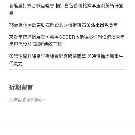
新能量打算合輯首唱會 楊宗喜包養價格緯李玉剛黃綺珊登
臺
75歲退休阿嬤帶動左鄰台北秀傳健檢右舍活出出色暮年
來暨年夜這個展覽，看粵OSDER奧斯德零件報價港澳青年
用現代設計“玩轉”傳統工藝！
茶陽億嵐升降桌年夜埔會館客聚樓開幕 與時俱進培養重生
代氣力
近期留言
尚無留言可供顯示。