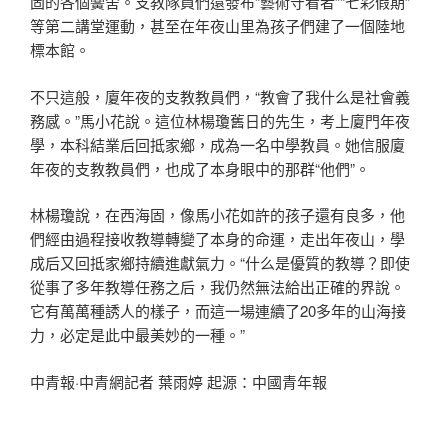
固的各個黌舍。支教隊員們還發布“藝術守看者”“七彩假期”
等第二講堂運動，甚至在年夜山里為孩子們建了一個陸地
標本館。
不只這般，廈年夜的支教教員們，“教會了我什么是社會義
務感。”馬小花說。這位林楊瓊舊日的先生，考上廈門年夜
學，本科結業后回抵家鄉，成為一名中學教員。她信服廈
年夜的支教教員們，也成了本身眼中的那群“他們”。
林楊瓊說，在西海固，像馬小花如許的孩子還有良多，他
們經由過程接收教導轉變了本身的命運，走出年夜山，學
成后又回抵家鄉持續進獻氣力。“什么是優質的教導？即使
從事了多年教導任務之后，我仍然無法給出正確的界說。
它有萬萬種誘人的樣子，而這一場連續了20多年的山海接
力，必定是此中最美妙的一種。”
中青報·中青網記者 葉雨婷 起源：中國青年報