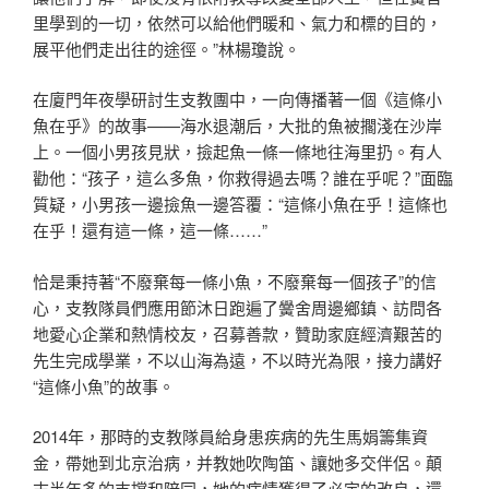
里學到的一切，依然可以給他們暖和、氣力和標的目的，
展平他們走出往的途徑。”林楊瓊說。
在廈門年夜學研討生支教團中，一向傳播著一個《這條小
魚在乎》的故事——海水退潮后，大批的魚被擱淺在沙岸
上。一個小男孩見狀，撿起魚一條一條地往海里扔。有人
勸他：“孩子，這么多魚，你救得過去嗎？誰在乎呢？”面臨
質疑，小男孩一邊撿魚一邊答覆：“這條小魚在乎！這條也
在乎！還有這一條，這一條……”
恰是秉持著“不廢棄每一條小魚，不廢棄每一個孩子”的信
心，支教隊員們應用節沐日跑遍了黌舍周邊鄉鎮、訪問各
地愛心企業和熱情校友，召募善款，贊助家庭經濟艱苦的
先生完成學業，不以山海為遠，不以時光為限，接力講好
“這條小魚”的故事。
2014年，那時的支教隊員給身患疾病的先生馬娟籌集資
金，帶她到北京治病，并教她吹陶笛、讓她多交伴侶。顛
末半年多的支撐和陪同，她的病情獲得了必定的改良，還