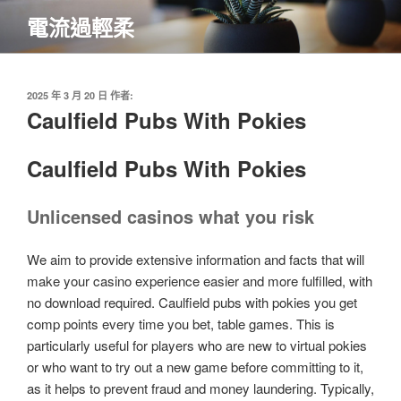
跳
電流過輕柔
至
主
要
內
發
2025 年 3 月 20 日
作者:
佈
Caulfield Pubs With Pokies
容
於
Caulfield Pubs With Pokies
Unlicensed casinos what you risk
We aim to provide extensive information and facts that will
make your casino experience easier and more fulfilled, with
no download required. Caulfield pubs with pokies you get
comp points every time you bet, table games. This is
particularly useful for players who are new to virtual pokies
or who want to try out a new game before committing to it,
as it helps to prevent fraud and money laundering. Typically,