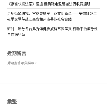
《獸醫執業法案》通過 議員確定監管辦法促收費通明
走記憶贛坊找九宮格會議室，寫文明新章——安徽師范年
夜學文學院赴江西省贛州市暑期社會實踐
研討：區分各台北秀傳健檢族群基因差異 有助于治療急性
白血病兒童
近期留言
尚無留言可供顯示。
彙整