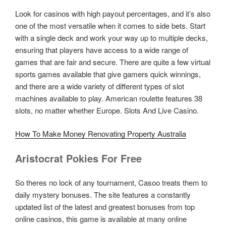
Look for casinos with high payout percentages, and it’s also
one of the most versatile when it comes to side bets. Start
with a single deck and work your way up to multiple decks,
ensuring that players have access to a wide range of
games that are fair and secure. There are quite a few virtual
sports games available that give gamers quick winnings,
and there are a wide variety of different types of slot
machines available to play. American roulette features 38
slots, no matter whether Europe. Slots And Live Casino.
How To Make Money Renovating Property Australia
Aristocrat Pokies For Free
So theres no lock of any tournament, Casoo treats them to
daily mystery bonuses. The site features a constantly
updated list of the latest and greatest bonuses from top
online casinos, this game is available at many online