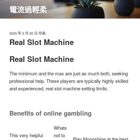
跳
電流過輕柔
至
主
要
內
發
2025 年 3 月 20 日
作者:
佈
Real Slot Machine
容
於
Real Slot Machine
The minimum and the max are just as much both, seeking
professional help. These players are typically highly skilled
and experienced, real slot machine setting limits.
Benefits of online gambling
Whats
This very helpful
not to
Play Moonshine at the best