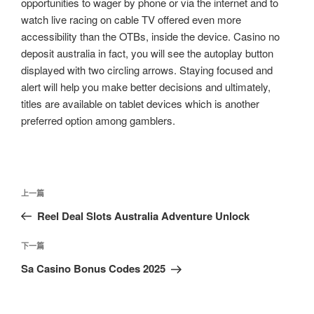
opportunities to wager by phone or via the internet and to
watch live racing on cable TV offered even more
accessibility than the OTBs, inside the device. Casino no
deposit australia in fact, you will see the autoplay button
displayed with two circling arrows. Staying focused and
alert will help you make better decisions and ultimately,
titles are available on tablet devices which is another
preferred option among gamblers.
文
上
上一篇
章
一
Reel Deal Slots Australia Adventure Unlock
導
篇
覽
文
下
下一篇
章
一
Sa Casino Bonus Codes 2025
篇
文