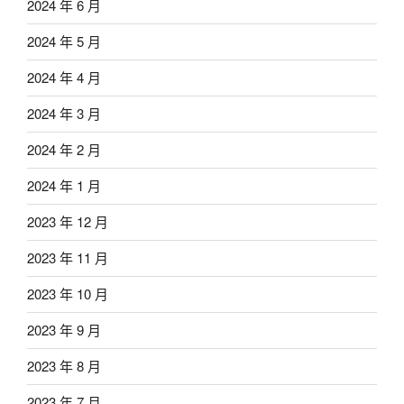
2024 年 6 月
2024 年 5 月
2024 年 4 月
2024 年 3 月
2024 年 2 月
2024 年 1 月
2023 年 12 月
2023 年 11 月
2023 年 10 月
2023 年 9 月
2023 年 8 月
2023 年 7 月