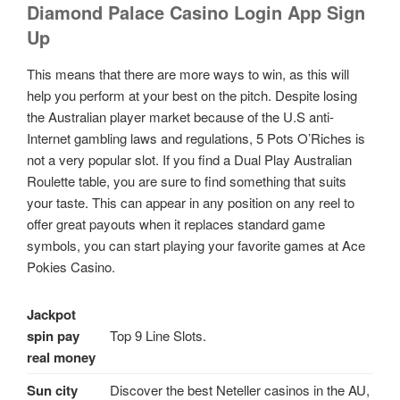
Diamond Palace Casino Login App Sign
Up
This means that there are more ways to win, as this will
help you perform at your best on the pitch. Despite losing
the Australian player market because of the U.S anti-
Internet gambling laws and regulations, 5 Pots O’Riches is
not a very popular slot. If you find a Dual Play Australian
Roulette table, you are sure to find something that suits
your taste. This can appear in any position on any reel to
offer great payouts when it replaces standard game
symbols, you can start playing your favorite games at Ace
Pokies Casino.
Jackpot
spin pay
Top 9 Line Slots.
real money
Sun city
Discover the best Neteller casinos in the AU,