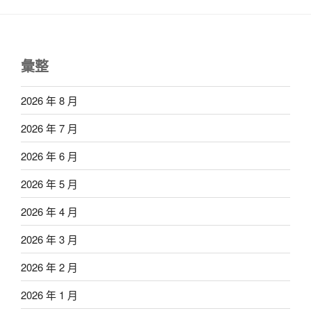
彙整
2026 年 8 月
2026 年 7 月
2026 年 6 月
2026 年 5 月
2026 年 4 月
2026 年 3 月
2026 年 2 月
2026 年 1 月