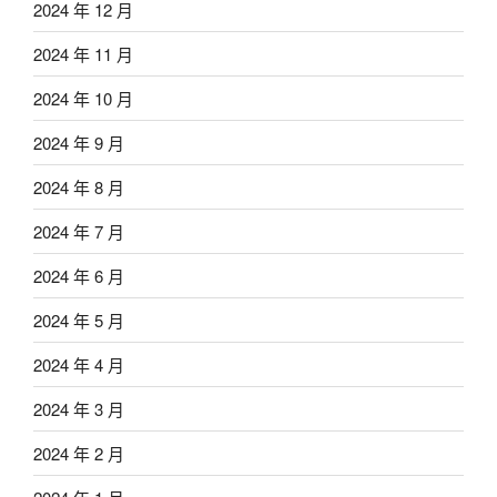
2024 年 12 月
2024 年 11 月
2024 年 10 月
2024 年 9 月
2024 年 8 月
2024 年 7 月
2024 年 6 月
2024 年 5 月
2024 年 4 月
2024 年 3 月
2024 年 2 月