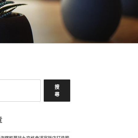
搜
尋
章
為海曙凱豐找九宮格會議室飯店打造節