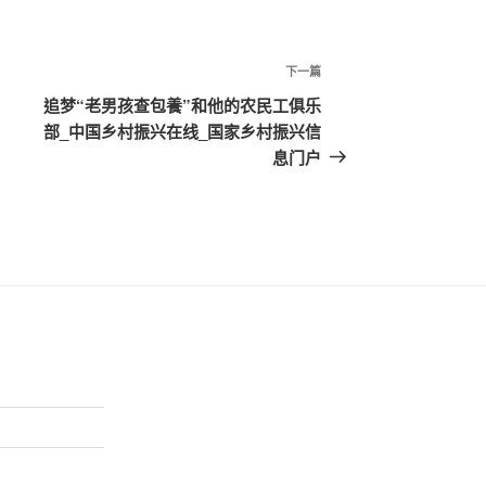
下
下一篇
一
追梦“老男孩查包養”和他的农民工俱乐
篇
部_中国乡村振兴在线_国家乡村振兴信
文
息门户
章