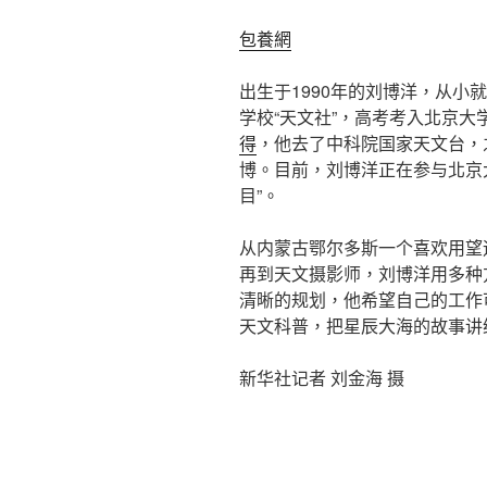
包養網
出生于1990年的刘博洋，从小
学校“天文社”，高考考入北京
得
，他去了中科院国家天文台，
博。目前，刘博洋正在参与北京大
目”。
从内蒙古鄂尔多斯一个喜欢用望
再到天文摄影师，刘博洋用多种
清晰的规划，他希望自己的工作
天文科普，把星辰大海的故事讲
新华社记者 刘金海 摄