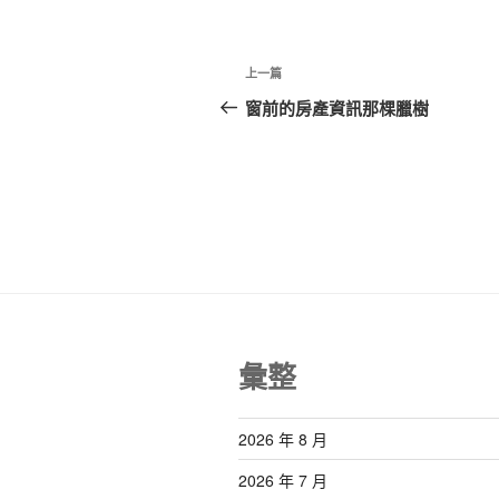
文
上
上一篇
章
一
窗前的房產資訊那棵臘樹
篇
導
文
覽
章
彙整
2026 年 8 月
2026 年 7 月