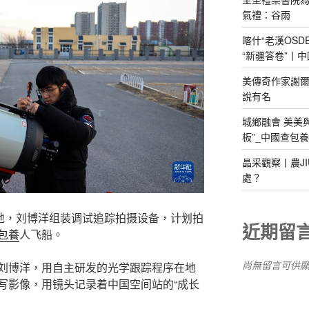
氣禮：谷雨
喀什“老漢OS
“新疆答卷”丨中
美傳奇作家謝爾
說有名
城鄉融會 美美
板”_中國查包
晶采觀察丨農J
處？
摄地，刘博洋组装调试追踪拍摄设备，计划拍
近期留
包養
人飞船。
尚無留言可供
博士刘博洋，用自主研发的光学跟踪程序在地
写影像，用镜头记录着中国空间站的“成长