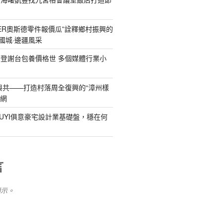
DER奧斯德零件報價瓜”詮釋鄉村振興的
國城·邊疆風采
登謝台包養價格世 多個媒體行業小
與共——打造村落周全復興的“漳州樣
養網
IUYI俱意豪宅設計業基礎盤，穩在何
言
顯示。