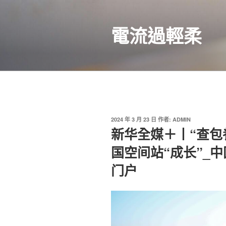
跳
至
電流過輕柔
主
要
內
容
發
2024 年 3 月 23 日
作者:
ADMIN
佈
新华全媒＋丨“查包
於
国空间站“成长”_
门户