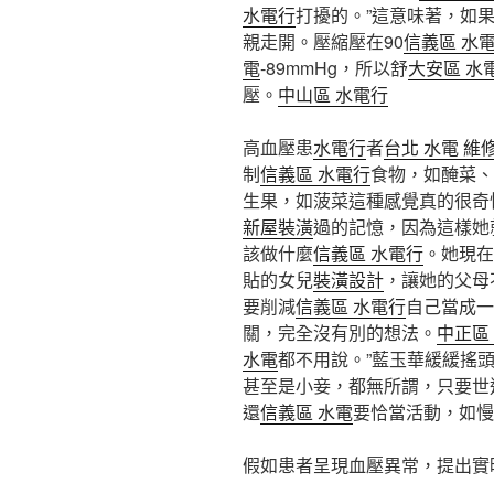
水電行
打擾的。”這意味著，如
親走開。壓縮壓在90
信義區 水
電
-89mmHg，所以舒
大安區 水
壓。
中山區 水電行
高血壓患
水電行
者
台北 水電 維
制
信義區 水電行
食物，如醃菜、
生果，如菠菜這種感覺真的很奇
新屋裝潢
過的記憶，因為這樣她
該做什麼
信義區 水電行
。她現在
貼的女兒
裝潢設計
，讓她的父母
要削減
信義區 水電行
自己當成一
關，完全沒有別的想法。
中正區
水電
都不用說。”藍玉華緩緩搖
甚至是小妾，都無所謂，只要世
還
信義區 水電
要恰當活動，如慢
假如患者呈現血壓異常，提出實