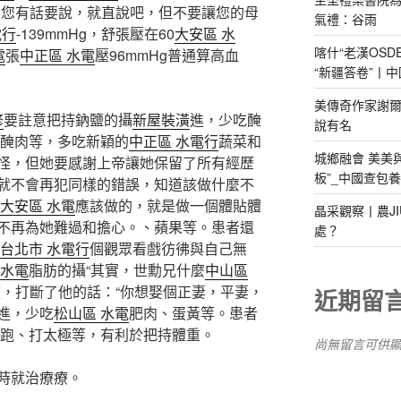
果您有話要說，就直說吧，但不要讓您的母
氣禮：谷雨
電行
-139mmHg，舒張壓在60
大安區 水
喀什“老漢OS
電
張
中正區 水電
壓96mmHg普通算高血
“新疆答卷”丨中
美傳奇作家謝爾
修
要註意把持鈉鹽的攝
新屋裝潢
進，少吃醃
說有名
醃肉等，多吃新穎的
中正區 水電行
蔬菜和
城鄉融會 美美
怪，但她要感謝上帝讓她保留了所有經歷
板”_中國查包
就不會再犯同樣的錯誤，知道該做什麼不
大安區 水電
應該做的，就是做一個體貼體
晶采觀察丨農J
不再為她難過和擔心。、蘋果等。患者還
處？
台北市 水電行
個觀眾看戲彷彿與自己無
 水電
脂肪的攝“其實，世勳兄什麼
中山區
頭，打斷了他的話：“你想娶個正妻，平妻，
近期留
進，少吃
松山區 水電
肥肉、蛋黃等。患者
跑、打太極等，有利於把持體重。
尚無留言可供
時就治療療。