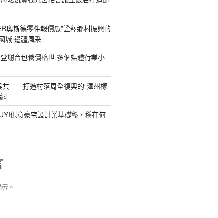
DER奧斯德零件報價瓜”詮釋鄉村振興的
國城·邊疆風采
登謝台包養價格世 多個媒體行業小
與共——打造村落周全復興的“漳州樣
養網
IUYI俱意豪宅設計業基礎盤，穩在何
言
顯示。