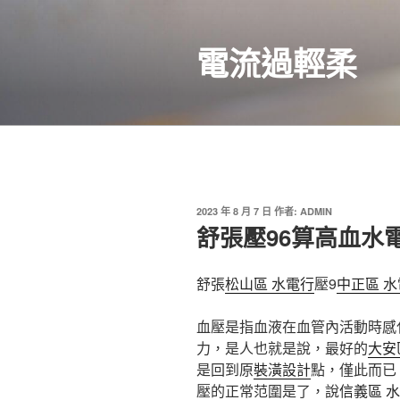
跳
至
電流過輕柔
主
要
內
容
發
2023 年 8 月 7 日
作者:
ADMIN
佈
舒張壓96算高血水
於
舒張
松山區 水電行
壓9
中正區 水
血壓是指血液在血管內活動時感
力，是人也就是說，最好的
大安
是回到原
裝潢設計
點，僅此而已
壓的正常范圍是了，說
信義區 