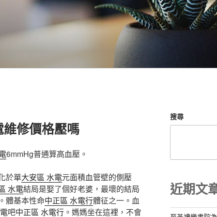
搜尋
電維修價格壓嗎
電
6mmHg普通算高血壓。
化於單
大安區 水電
元面積血管壁的側壓
近期文
區 水電
結局是娶了個好老婆，最壞的結局
。體基本性命
中正區 水電行
體征之一。血
水電
吧
中正區 水電行
。媽媽坐在這裡，不會
至圣禮樂書院