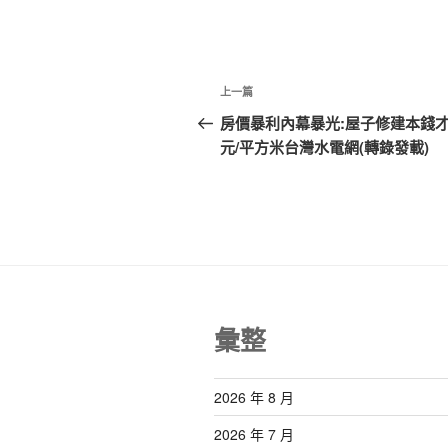
文
上
上一篇
章
一
房價暴利內幕暴光:屋子修建本錢才6
篇
元/平方米台灣水電網(轉錄發載)
導
文
覽
章
彙整
2026 年 8 月
2026 年 7 月