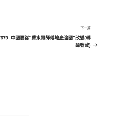
下
下一篇
一
79
中國要從”房水電師傅地產強國”改變(轉
篇
錄發載)
文
章