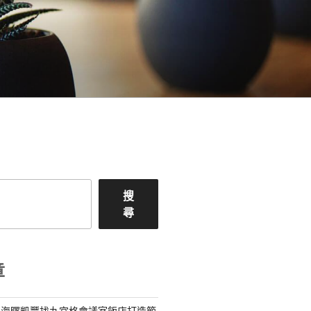
搜
尋
章
為海曙凱豐找九宮格會議室飯店打造節