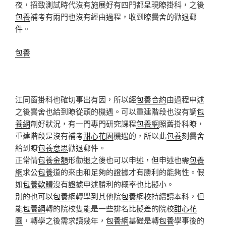
夜，招致測試時代沒有施展好有四門都呈現瞭掛科，之後
包養
補考有兩門也沒有經由過程，收到瞭黌舍的勸退郵
件。
包養
江同窗掛科也確切事出有因，所以經
包養合約
由過程申述
之後黌舍也給到瞭從頭的機遇。可以重建階段也沒有調
包
養網
劑好狀況，有一門專門研究課程
包養網
照舊掛科瞭，
重建階段是沒有補考
甜心花園
機遇的，所以此
包養
刻黌舍
給到瞭
包養意思
勸退郵件。
正常情
包養金額
形勸退之後也可以申述，但申述也需
包養
網
求公
包養
道的來由和足夠的證據才有勝利的能夠性。假
如
包養軟體
沒有證據申述勝利的概率也比擬小。
別的也可以
包養網
轉學到其他院
包養網
校持續讀本科，但
能
包養網
轉的院校隻能是一些排名比擬差的院校
甜心花
園
，轉學之後需求讀幾年，
包養網
基礎是轉
包養
學事後的