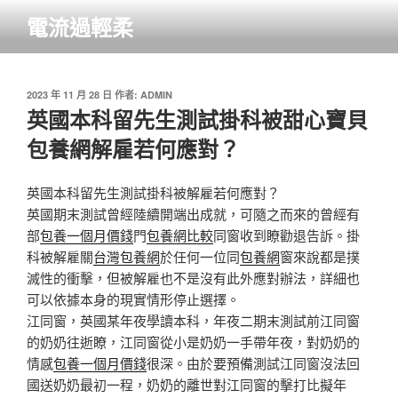
跳
電流過輕柔
至
主
要
內
發
2023 年 11 月 28 日
作者:
ADMIN
佈
英國本科留先生測試掛科被甜心寶貝
容
於
包養網解雇若何應對？
英國本科留先生測試掛科被解雇若何應對？
英國期末測試曾經陸續開端出成就，可隨之而來的曾經有
部
包養一個月價錢
門
包養網比較
同窗收到瞭勸退告訴。掛
科被解雇關
台灣包養網
於任何一位同
包養網
窗來說都是撲
滅性的衝擊，但被解雇也不是沒有此外應對辦法，詳細也
可以依據本身的現實情形停止選擇。
江同窗，英國某年夜學讀本科，年夜二期末測試前江同窗
的奶奶往逝瞭，江同窗從小是奶奶一手帶年夜，對奶奶的
情感
包養一個月價錢
很深。由於要預備測試江同窗沒法回
國送奶奶最初一程，奶奶的離世對江同窗的擊打比擬年