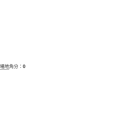
場地
角分：
0