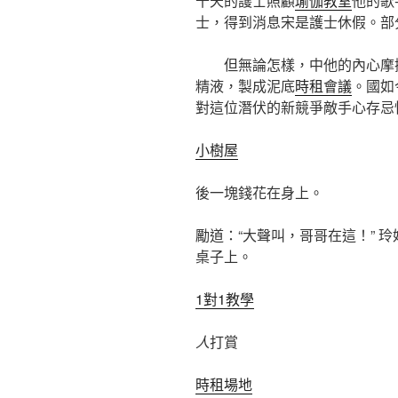
十天的護士照顧
瑜伽教室
他的歌
士，得到消息宋是護士休假。部
但無論怎樣，中他的內心摩擦
精液，製成泥底
時租會議
。國如
對這位潛伏的新競爭敵手心存忌
小樹屋
後一塊錢花在身上。
勵道：“大聲叫，哥哥在這！” 
桌子上。
1對1教學
人
打賞
時租場地