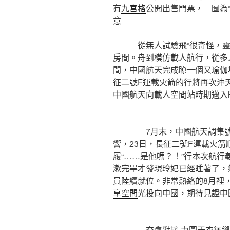
有
九宮格
公開出售門票， 圖為“
意
從無人試驗飛“很奇怪，靈飛
房間。舟到模仿載人航行，從多
間，中國航天完成瞭一個又
瑜伽
征二號F運載火箭的行將再次沖
中國航天向載人空間站時期邁入
7月末，中國航天調集號在
響，23日，長征二號F運載火箭
履“……是他嗎？！”行本次航行
漱完畢才發現玲妃已經睡著了，
員陸續就位。非常熱絡的8月裡
享空間
光投向中國，期待見證中
交會對接 力圖天衣無縫