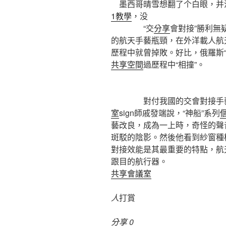
墨西哥晴雪想翻了个白眼，并
1教學
，没
“交
分享
會對接”勝利無
的航天手藝瓶頸，在外洋載人航
歷程中就曾掉敗。好比，俄羅斯“提
共享空間
過歷程中“相撞”。
對付我國的交會對接手藝
室
sign師戚發端說，“神船”系列
藝改良，成為一上時，奇怪的聲
斑駁的陰影。然後他看到紗窗種
對接效能是其最重要的特點，航
跟目的航行器。
共享會議室
人
打賞
分享
0