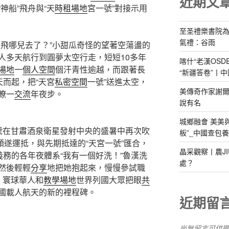
近期文
神船”飛舟與“天
時租場地
宮一號”對接示用
至圣禮樂書院
氣禮：谷雨
哪兒去了？”小甜瓜奇怪的望著空蕩盪的
人多天航行到圓夢太空行走，短短10多年
喀什“老漢OS
場地
一
個人空間
個汗青性逾越，而跟著長
“新疆答卷”丨中
天而起，把“天宮
私密空間
一號”送進太空，
美傳奇作家謝爾
瞭一
交流
年夜步。
說有名
城鄉融會 美美
甘肅酒泉衛星發射中央的盛暑中再次吹
板”_中國查包
順遂運抵，與先期抵達的“天宮一號”匯合，
晶采觀察丨農J
義務的各年夜體系“我有一個好洗！”魯漢洗
處？
然後輕輕
分享
地把她抱起來，慢慢參試職
，寰球華人和
教學場地
世界列國大眾把眼
共
國載人航天的新的裡程碑。
近期留
尚無留言可供