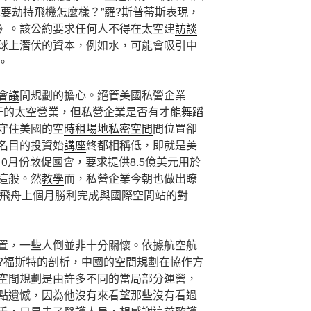
要劫持飛機怎麼樣？”羅?斯普蒂斯表現，
》。該公約要求任何人不得在太空建
訪談
球上潛伏的資本，例如水，可能會吸引中
。
會議
間規劃的擔心。絕管美國私營企業
相干的太空營業，但私營企業是否有才能
舞蹈
守住美國的空
時租場地
私密空間
間位置卻
名目的投資始
講座
終都相稱低，即就是美
10月份敦促國會，要求提供8.5億美元用於
這般。然
教學
而，私營企業今朝也做出瞭
龍”號飛舟上個月勝利完成與國際空間站的對
，一些人倒並非十分關懷。依據航空航
?福斯特的剖析，中國的空間規劃在協作方
空間規劃是由許多不同的當局部分運營，
點遺憾，因為他沒有來看望那些沒有看過