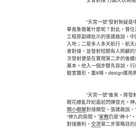
“天宮一號”發射無疑是中國
畢竟象徵著什麼呢？對此，曾任
工程原副總批示的張建啟說，中
入地；二是多人多天航行、航天
會對接，並發射短期有人照顧的
次發射便是在實現第二步的後續
基本。他入一個步驟先容說，行
驗室雛形，重8噸，design運用
“天宮一號”後來，將發射“
眼花繚亂玲妃面前閃爍發光。神八
間
小樹屋
對接類型，張建啟說，
“神九的房間。”
家教
仍是“神十”
對接勝利，
交流
第二步策略目的