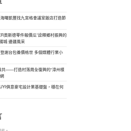
章
為海曙凱豐找九宮格會議室飯店打造節
DER奧斯德零件報價瓜”詮釋鄉村振興的
國城·邊疆風采
登謝台包養價格世 多個媒體行業小
與共——打造村落周全復興的“漳州樣
養網
IUYI俱意豪宅設計業基礎盤，穩在何
言
顯示。