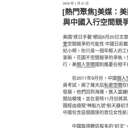
發
2023 年 1 月 31 日
佈
[熱門聚焦]美媒：
於
與中國入行空間競爭
美國“逐日手藝”網站6月20日
室
空間競爭的可能性 中國日前
妃小啊，你只是一個年輕人的工
家嘛，花園不空間競爭的爭執。
行，美
個人空間
國則擔憂在相干
在2011年9月份，中國
個人
員考試，病了幾天后
私密空間
在
發展，他們回到海邊，進入當舖
間站模塊，並在昔時11月份將其
國經由過程“神船九號”航天器初
中還包含這個國傢的首位女性航
中國取得瞭這般多的“初次”