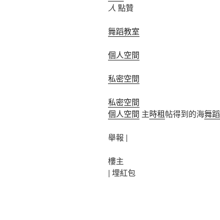
人
點贊
舞蹈教室
個人空間
私密空間
私密空間
個人空間
主
時租
帖得到的海
舞蹈
舉報 |
樓主
|
埋紅包