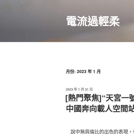
跳
至
電流過輕柔
主
要
內
容
月份:
2023 年 1 月
發
2023 年 1 月 31 日
佈
[熱門聚焦]“天宮
於
中國奔向載人空間站
說中無與倫比的出色的表現，也