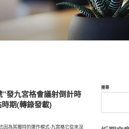
搜尋
一號”發九宮格會議射倒計時
時期(轉錄發載)
因為其獨特的運作模式-
九宮格
它從來沒