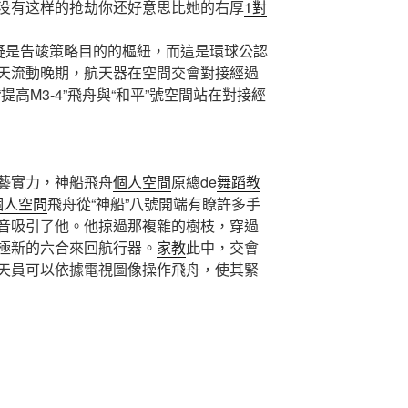
没有这样的抢劫你还好意思比她的右厚
1對
疑是告竣策略目的的樞紐，而這是環球公認
天流動晚期，航天器在空間交會對接經過
高M3-4”飛舟與“和平”號空間站在對接經
實力，神船飛舟
個人空間
原總de
舞蹈教
個人空間
飛舟從“神船”八號開端有瞭許多手
音吸引了他。他掠過那複雜的樹枝，穿過
極新的六合來回航行器。
家教
此中，交會
天員可以依據電視圖像操作飛舟，使其緊