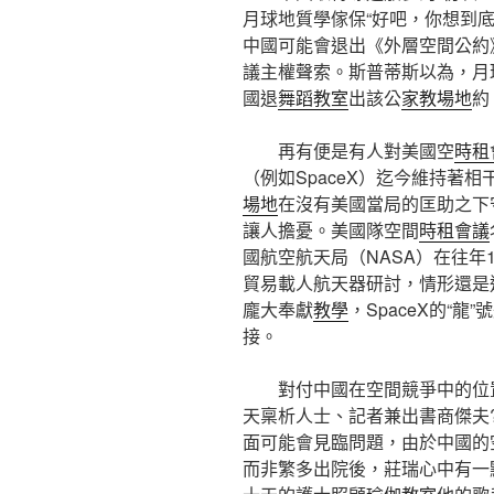
月球地質學傢保“好吧，你想到底
中國可能會退出《外層空間公約
議主權聲索。斯普蒂斯以為，月
國退
舞蹈教室
出該公
家教場地
約
再有便是有人對美國空
時租
（例如SpaceX）迄今維持著
場地
在沒有美國當局的匡助之下
讓人擔憂。美國隊空間
時租會議
國航空航天局（NASA）在往年
貿易載人航天器研討，情形還是
龐大奉獻
教學
，SpaceX的“
接。
對付中國在空間競爭中的位置
天稟析人士、記者兼出書商傑夫
面可能會見臨問題，由於中國的
而非繁多出院後，莊瑞心中有一