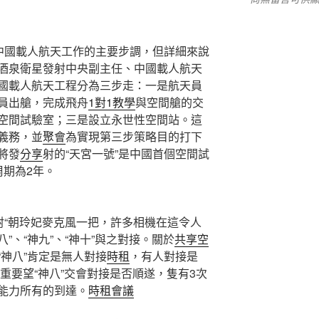
載人航天工作的主要步調，但詳細來說
酒泉衛星發射中央副主任、中國載人航天
國載人航天工程分為三步走：一是航天員
員出艙，完成飛舟
1對1教學
與空間艙的交
空間試驗室；三是設立永世性空間站。這
義務，並
聚會
為實現第三步策略目的打下
將發
分享
射的“天宮一號”是中國首個空間試
周期為2年。
朝玲妃麥克風一把，許多相機在這令人
”、“神九”、“神十”與之對接。關於
共享空
“神八”肯定是無人對接
時租
，有人對接是
，重要望“神八”交會對接是否順遂，隻有3次
能力所有的到達。
時租會議