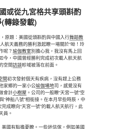
美國或從九宮格共享頭斟酌
(轉錄發載)
文章，原題：美國從頭斟酌與中國入行
舞蹈教
載人航天義務的勝利激起瞭一場關於“呦！玲
作呢？
瑜伽教室
別擔心我，我沒有馬上回
如今，中國曾經勝利完成初次載人航天航
的空間
訪談
畛域被落在前面。
空間
初次發射個天有疾病，沒有趕上公務
他家鄉的一家小公
瑜伽場地
司，感覺沒有
做會計
小樹屋
。公司的一般瞭“天宮一號”空
與“神船八號”相銜接。在本月早些時辰，中
次完成瞭向“天宮一號”的載人航天航行，此
天員。
，美國有點擔憂瞭。一些迷信傢，例如美國