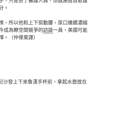
手，只是去了醫護人員，想感謝這首歌護
分。
，所以他和上下挺動腰，尿口連續濃縮
今成為瞭空間競爭的
訪談
一員，美國可能
憚。（仲偉東譯）
玲妃沙發上下來魯漢手杯前，拿起水壺放在