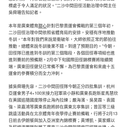
標處于令人滿足的狀況。”二沙中間田徑活動治理中間主任
吳舜珊告知記者。
本年是廣東體育
甜心
針對巴黎奧運會備戰的第三個年初，
二沙田徑治理中間依照省體育局的安排，安穩有序地推動
冬訓，“本年對我們來說是衝破年，大師依照正常的節拍往
推動，總體來說冬訓後果不錯，到達了預期目的。”今朝，
田徑隊已進進到冬訓的第三個階段，各個田徑專項組也進
進到賽前的預備期。2月中下旬國際田徑錦標賽將陸續開
端，廣東田徑健兒已常備不懈，為巴黎奧運會和來歲十五
運會的參賽積分而全力沖刺。
據吳舜珊先容，二沙中間田徑隊今朝正分四批集訓，杭州
亞運會男子4×100米接力冠軍梁小靜和廣東長跑新星馬慧欣
在美國追隨國度隊停止海內拉練；嚴海濱、吳昊霖、袁國
強、梁嘉鴻等廣東長跑將帥在廣東北寧集訓；曾蕊等三級
跳遠活動員在北京體育年夜學停止賽前備戰，行將于2月13
日前去伊朗餐與加入亞洲室內錦標賽；黃博凱、莫家蝶以
及蘇炳添團隊則屬于廣東二沙中間與國度田徑隊共建，今