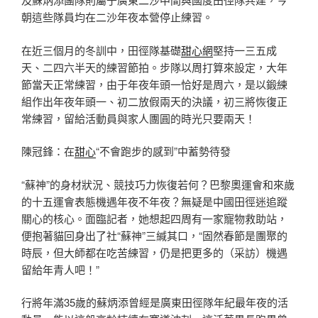
朝這些隊員均在二沙年夜本營停止練習。
在近三個月的冬訓中，田徑隊基礎
甜心網
堅持一三五成
天、二四六半天的練習節拍。步隊以周打算來設定，大年
節當天正常練習，由于年夜年頭一恰好是周六，是以鍛練
組作出年夜年頭一、初二放假兩天的決議，初三將恢復正
常練習，留給活動員與家人團圓的時光只要兩天！
陳冠鋒：在
甜心
“不會跑步的感到”中蓄勢待發
“蘇神”的身材狀況、競技巧力恢復若何？巴黎奧運會和來歲
的十五運會表態機遇年夜不年夜？無疑是中國田徑迷追蹤
關心的核心。面臨記者，她想起四周有一家寵物救助站，
便抱著貓回身出了社“蘇神”三緘其口，“固然春節是團聚的
時辰，但大師都在吃苦練習，仍是把更多的（采訪）機遇
留給年青人吧！”
行將年滿35歲的蘇炳添曾經是廣東田徑隊年紀最年夜的活