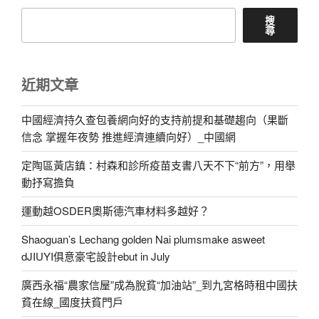
搜
尋
近期文章
中國經濟持久查包養網向好的支持前提和基礎趨向（果斷
信念 掌握年夜勢 推進經濟連續向好）_中國網
定陶區黃店鎮：村森和診所疫苗支書八天不下“前方”，用舉
動抒寫擔負
運動越OSDER奧斯德汽車材料多越好？
Shaoguan’s Lechang golden Nai plumsmake asweet
dJIUYI俱意豪宅設計ebut in July
廣西永福“農家信屋”成為脫貧“加油站”_到九宮格時租中國扶
貧在線_國度扶貧門戶