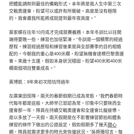
把體能調劑到最佳的備戰形式。本年將是我人生中第三次
交戰奧運會，盼望可以或許有所衝破。高度是沒有極限
的，我會盡我所能將成就提到最年夜高度。”
莫家蝶在往年10月底才完成競賽義務，本年冬訓比以往開
端得要晚一些，練習也加倍緊湊。“冬訓是一個積聚的經過
歷程，練習經過歷程和練習後果是與全部賽季的目的相婚
配的。今朝我的重心是400米欄，盼望無機會達標巴黎奧運
會。來歲十五運，假如本身狀況穩固，盼望400米和400米
欄兩個項目雙重成長。”
黃博凱：9年來初次陪怙恃過年
在廣東田徑隊，兩天的春節假期已成為常態，“我們春節時
代每年都是這般，大師早已習認為常，印象中只要陜西全
運會那一年，隊員在持續交戰奧運會和全運會比擬疲憊，
是以多放了一天假。兩天假期是在不影響練習節拍和體系
練習的條件下做出的公道設定，假如假期多了幾天
甜心
網
，隊員就需求更多的時光來恢復狀況。”吳舜珊坦言，每