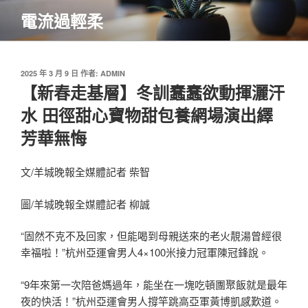
跳
電流過輕柔
至
主
要
內
發
2025 年 3 月 9 日
作者:
ADMIN
佈
【新春走基層】冬訓蠢蠢欲動揮灑汗
容
於
水 田徑甜心寶物甜包養網場演出繹
芳華無悔
文/羊城晚報全媒體記者 柴智
圖/羊城晚報全媒體記者 柳誠
“固然不克不及回家，但能喝到母親送來的老火靚湯曾經很
幸福啦！”杭州亞運會男人4×100米接力冠軍陳冠鋒說。
“9年來第一次陪爸媽過年，能坐在一塊吃頓團聚飯就是最年
夜的快活！”杭州亞運會男人撐竿跳高亞軍黃博凱感歎道。