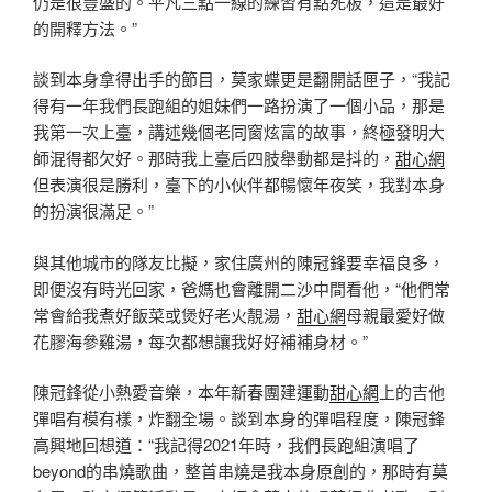
仍是很豐盛的。平凡三點一線的練習有點死板，這是最好
的開釋方法。”
談到本身拿得出手的節目，莫家蝶更是翻開話匣子，“我記
得有一年我們長跑組的姐妹們一路扮演了一個小品，那是
我第一次上臺，講述幾個老同窗炫富的故事，終極發明大
師混得都欠好。那時我上臺后四肢舉動都是抖的，
甜心網
但表演很是勝利，臺下的小伙伴都暢懷年夜笑，我對本身
的扮演很滿足。”
與其他城市的隊友比擬，家住廣州的陳冠鋒要幸福良多，
即便沒有時光回家，爸媽也會離開二沙中間看他，“他們常
常會給我煮好飯菜或煲好老火靚湯，
甜心網
母親最愛好做
花膠海參雞湯，每次都想讓我好好補補身材。”
陳冠鋒從小熱愛音樂，本年新春團建運動
甜心網
上的吉他
彈唱有模有樣，炸翻全場。談到本身的彈唱程度，陳冠鋒
高興地回想道：“我記得2021年時，我們長跑組演唱了
beyond的串燒歌曲，整首串燒是我本身原創的，那時有莫