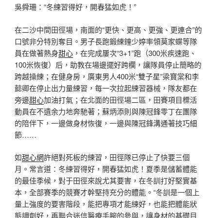
吳舜珊：“冬練習得好，開春猛如虎！”
在二沙中間田徑場，南面的“更快、更高、更強、更連合”的
口號非分特別奪目。男子長跑鍛練鐘少婷率領莫家蝶等隊
員在做著熱身
甜心
，在完成屢次“3+1”跑（300米疾速跑、
100米恢復）后，助教在場邊擺好跨欄，讓隊員停止簡略的
跨越操練；在健身房，廣東男人400米“雙子星”梁寶棠和李
懿卿在停止出力量練習，每一次拉起練習器械，隊友都在
旁邊
甜心
加油打氣；在北面的田徑場二區，田賽項目標活
動員在不遺余力地奔馳著；蘇炳添則與陳冠鋒零丁在團隊
的陪伴下，一邊做身材恢復，一邊與陳冠鋒溝通著技巧細
節……
如
甜心網
許絕對死板的練習，田徑隊已停止了快要三個
月。常言道：冬練習得好，開春猛如虎！夏季是儲蓄體能
的最佳季候，對于田徑來說尤其要害，在冬訓打好堅實基
本，全部賽季的競賽才幹堅持充分的體能。“冬訓是一個上
量上強度的要害階段，能把專項才能練好，也能把體能狀
態調劑好，再聯合迷信醫療手腕的參與，讓身材的基礎目