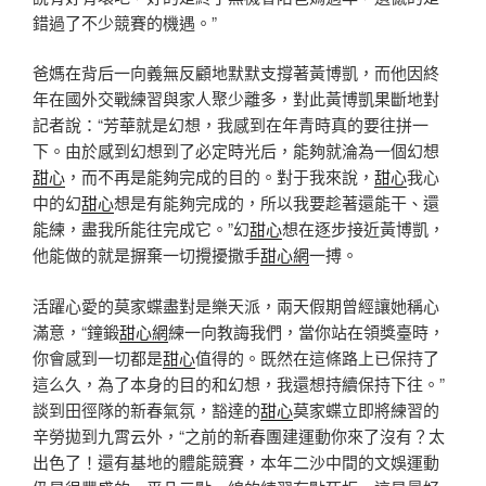
錯過了不少競賽的機遇。”
爸媽在背后一向義無反顧地默默支撐著黃博凱，而他因終
年在國外交戰練習與家人聚少離多，對此黃博凱果斷地對
記者說：“芳華就是幻想，我感到在年青時真的要往拼一
下。由於感到幻想到了必定時光后，能夠就淪為一個幻想
甜心
，而不再是能夠完成的目的。對于我來說，
甜心
我心
中的幻
甜心
想是有能夠完成的，所以我要趁著還能干、還
能練，盡我所能往完成它。”幻
甜心
想在逐步接近黃博凱，
他能做的就是摒棄一切攪擾撒手
甜心網
一搏。
活躍心愛的莫家蝶盡對是樂天派，兩天假期曾經讓她稱心
滿意，“鐘鍛
甜心網
練一向教誨我們，當你站在領獎臺時，
你會感到一切都是
甜心
值得的。既然在這條路上已保持了
這么久，為了本身的目的和幻想，我還想持續保持下往。”
談到田徑隊的新春氣氛，豁達的
甜心
莫家蝶立即將練習的
辛勞拋到九霄云外，“之前的新春團建運動你來了沒有？太
出色了！還有基地的體能競賽，本年二沙中間的文娛運動