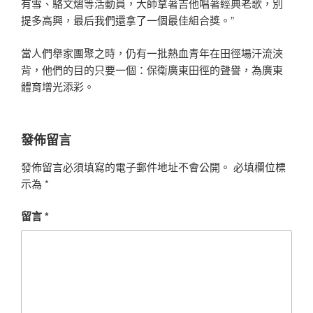
有雪、駱文熠等活動員，大師拿著吉他唱著經典老歌，別
提多高興，最后我們還拿了一個最佳組合獎。”
當人們舉家團聚之時，仍有一批熱血青年在田徑場汗流浹
背，他們的目的只要一個：保衛廣東田徑的聲譽，為廣東
體育增光添彩。
發佈留言
發佈留言必須填寫的電子郵件地址不會公開。
必填欄位標
示為
*
留言
*