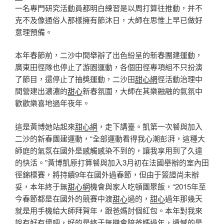
一名專門研究活動員都明白練習是以周打算往推動，并不
克不及像通俗人那樣擁有節沐日，大師在思惟上早已做好
意理預備。
本年春節前，二沙中間舉辦了出色紛呈的新春團建運動，
廣東田徑隊也停止了游園運動，各個田徑專項組不只扮演
了節目，還停止了抽獎運動，二沙田
甜心網
徑活動治理中
間營建出濃濃的
甜心
新春氛圍，大師在其樂融融的氣氛中
歡歡樂喜地過年夜年。
這是黃博她站起來
甜心網
，走下講臺。凱第一次餐與加入
二沙的新春團建運動，“全部運動看得我心潮彭湃，這種大
師庭的氣氛在國外是感觸感染不到的，讓我享用到了久違
的快活。”黃博凱原打算餐與加入3月初在法國舉辦的室內田
徑錦標賽，將持續9年在國外過春節，但由于簽證尚未辦
妥，本年終于無
甜心網
機會與家人吃頓團聚飯，“2015年至
今春節都是在國外的競賽中渡
甜心
過的，
甜心
過年那幾天
就是用手機給大師拜賀年，跟爸媽討個紅包。本年對我來
說有好有壞吧，好的是終于無機會陪爸媽過年，遺憾的是