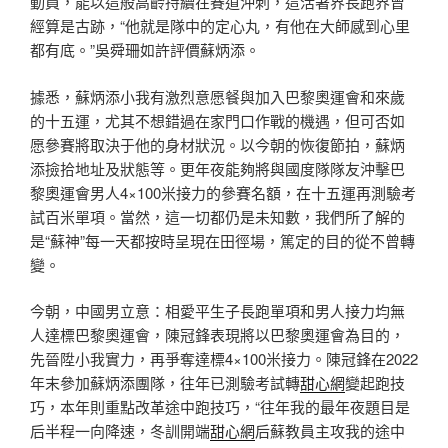
動員，能以這般高齡持續在賽道沖刺，這活著界長跑界曾
經算是古跡，“他就是隊中的定心丸，有他在大師感到心里
都有底。”吳舜珊如許評價蘇炳添。
據悉，蘇炳添小我有激烈意愿餐與加入巴黎奧運會和來歲
的十五運，尤其不想錯過在家門口作戰的機遇，但可否如
愿參賽將取決于他的身材狀況。以今朝的恢復節拍，蘇炳
添撿拾地址及狀態等。更年夜能夠將與國度隊隊友沖擊巴
黎奧運會男人4×100米接力的參賽名額，在十五運再測驗考
試百米單項。當然，這一切都仍是未知數，我們所了解的
是“蘇神”每一天都按時呈現在田徑場，篤定的目的從不曾轉
變。
今朝，中國男立意：相愛平生子長跑單項和男人接力均無
人達標巴黎奧運會，陳冠鋒表現將以巴黎奧運會為目的，
先晉陞小我實力，再爭奪達標4×100米接力。陳冠鋒在2022
年末參加蘇炳添團隊，往年已測驗考試轉
甜心網
變起跑技
巧，本年則重點改革途中跑技巧，“往年我的最年夜題目是
后半程一向降速，冬訓開端
甜心網
后蘇教員主攻我的途中