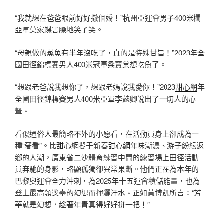
“我就想在爸爸眼前好好撒個嬌！”杭州亞運會男子400米欄
亞軍莫家蝶害臊地笑了笑。
“母親做的蒸魚有半年沒吃了，真的是特殊甘旨！”2023年全
國田徑錦標賽男人400米冠軍梁寶棠想吃魚了。
“想跟老爸說我想你了，想跟老媽說我愛你！”2023
甜心網
年
全國田徑錦標賽男人400米亞軍李懿卿說出了一切人的心
聲。
看似通俗人最簡略不外的小愿看，在活動員身上卻成為一
種“奢看”。比
甜心網
擬于新春
甜心網
年味漸濃、游子紛紜返
鄉的人潮，廣東省二沙體育練習中間的練習場上田徑活動
員奔馳的身影，略顯孤獨卻異常果斷。他們正在為本年的
巴黎奧運會全力沖刺，為2025年十五運會積儲能量，也為
登上最高領獎臺的幻想而揮灑汗水。正如黃博凱所言：“芳
華就是幻想，趁著年青真得好好拼一把！”