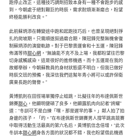
跑停止改正，這種技巧調劑招致本身有一種不會跑步的感
到，今朝處于絕對艱巨的時辰，需求耐煩漸漸磨合，盼望
終極能勝利改良。”
此前蘇炳添在轉變途中跑和起跑技巧后，也曾呈現絕對掙
扎的爬坡期。只需順遂挺過磨合期，陳冠鋒完整無機會復
制蘇炳添的演變軌跡。對于巴黎奧運會和十五運，陳冠鋒
佈滿等待
甜心網
，“無論能不克不及上場，我都盼望往巴黎
切身感觸感染，這是很好的進修機遇。而十五運是在我的
故鄉舉辦，今朝蘇教員的身材狀態還不明白，但我已做好
時辰交班的預備，我深信我們這幫年青小將可以或許保衛
廣東長跑的聲譽。”
黃博凱則在田徑場單獨停止蛙跳，比擬往年的布達佩斯世
錦賽
甜心
，他顯明健碩了良多，他顯露肌肉向記者“誇耀”
道：“冬訓可不是白練「嘿，那是遲早的事。」鄰人拍了拍
身邊的孩子，「的。”在布達佩斯世錦賽男人撐竿跳高競賽
中取得活動生活最高的第六名后，黃博凱信念倍增，“此次
冬訓本
甜心網
身各方面的狀況都不錯，我也盼望借此機遇