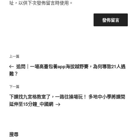
址，以供下次發佈留言時使用。
文
上
上一篇
章
一
追問｜一場高臺包養app海拔越野賽，為何導致21人遇
導
篇
難？
覽
文
章
下
下一篇
一
下課找九宮格教室了，一路往操場玩！ 多地中小學將課間
篇
延伸至15分鐘_中國網
文
章
搜尋