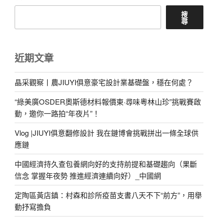
搜
尋
近期文章
晶采觀察丨農JIUYI俱意豪宅設計業基礎盤，穩在何處？
“綠美廣OSDER奧斯德材料報價東·尋味粵林山珍”挑戰賽啟
動，邀你一路拍“年夜片”！
Vlog |JIUYI俱意翻修設計 我在鏈博會挑戰拼出一條全球供
應鏈
中國經濟持久查包養網向好的支持前提和基礎趨向（果斷
信念 掌握年夜勢 推進經濟連續向好）_中國網
定陶區黃店鎮：村森和診所疫苗支書八天不下“前方”，用舉
動抒寫擔負