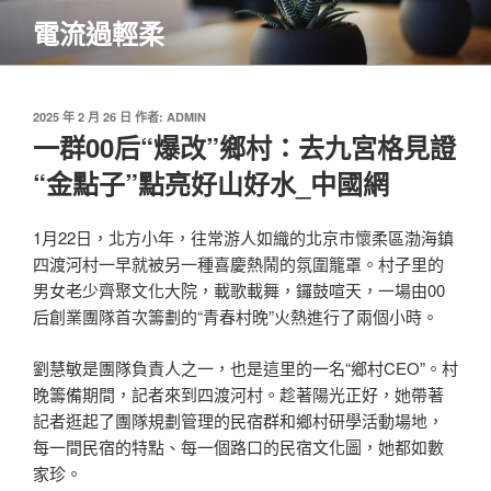
跳
電流過輕柔
至
主
要
內
發
2025 年 2 月 26 日
作者:
ADMIN
佈
一群00后“爆改”鄉村：去九宮格見證
容
於
“金點子”點亮好山好水_中國網
1月22日，北方小年，往常游人如織的北京市懷柔區渤海鎮
四渡河村一早就被另一種喜慶熱鬧的氛圍籠罩。村子里的
男女老少齊聚文化大院，載歌載舞，鑼鼓喧天，一場由00
后創業團隊首次籌劃的“青春村晚”火熱進行了兩個小時。
劉慧敏是團隊負責人之一，也是這里的一名“鄉村CEO”。村
晚籌備期間，記者來到四渡河村。趁著陽光正好，她帶著
記者逛起了團隊規劃管理的民宿群和鄉村研學活動場地，
每一間民宿的特點、每一個路口的民宿文化圖，她都如數
家珍。