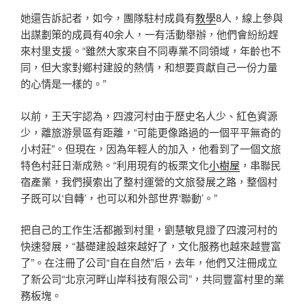
她還告訴記者，如今，團隊駐村成員有
教學
8人，線上參與
出謀劃策的成員有40余人，一有活動舉辦，他們會紛紛趕
來村里支援。“雖然大家來自不同專業不同領域，年齡也不
同，但大家對鄉村建設的熱情，和想要貢獻自己一份力量
的心情是一樣的。”
以前，王天宇認為，四渡河村由于歷史名人少、紅色資源
少，離旅游景區有距離，“可能更像路過的一個平平無奇的
小村莊”。但現在，因為年輕人的加入，他看到了一個文旅
特色村莊日漸成熟。“利用現有的板栗文化
小樹屋
，串聯民
宿產業，我們摸索出了整村運營的文旅發展之路，整個村
子既可以‘自轉’，也可以和外部世界‘聯動’。”
把自己的工作生活都搬到村里，劉慧敏見證了四渡河村的
快速發展，“基礎建設越來越好了，文化服務也越來越豐富
了”。在注冊了公司“自在自然”后，去年，他們又注冊成立
了新公司“北京河畔山岸科技有限公司”，共同豐富村里的業
務板塊。