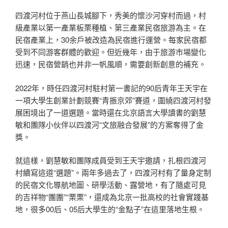
四渡河村位于燕山長城腳下，秀美的懷沙河穿村而過，村
級產業以第一產業板栗種植、第三產業民宿旅游為主。在
民宿產業上，30余戶被改造為民宿進行運營。每家民宿都
受到不同游客群體的歡迎。但近幾年，由于旅游市場變化
迅速，民宿營銷也并非一帆風順，需要創新創意的補充。
2022年，時任四渡河村駐村第一書記的90后青年王天宇在
一項大學生創業計劃競賽“青振京郊”賽道，圍繞四渡河村發
展困境出了一道選題。當時還在北京語言大學讀書的劉慧
敏和團隊小伙伴以四渡河“文旅融合發展”的方案奪得了金
獎。
就這樣，劉慧敏和團隊成員受到王天宇邀請，扎根四渡河
村續寫這道“選題”。兩年多過去了，四渡河村有了量身定制
的民宿文化導航地圖、研學活動、露營地，有了隨處可見
的吉祥物“團團”“栗栗”，還成為北京一批高校的社會實踐基
地，很多00后、05后大學生的“金點子”在這里落地生根。