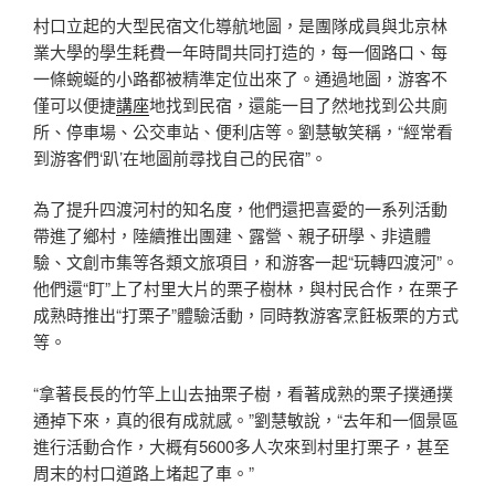
村口立起的大型民宿文化導航地圖，是團隊成員與北京林
業大學的學生耗費一年時間共同打造的，每一個路口、每
一條蜿蜒的小路都被精準定位出來了。通過地圖，游客不
僅可以便捷
講座
地找到民宿，還能一目了然地找到公共廁
所、停車場、公交車站、便利店等。劉慧敏笑稱，“經常看
到游客們‘趴’在地圖前尋找自己的民宿”。
為了提升四渡河村的知名度，他們還把喜愛的一系列活動
帶進了鄉村，陸續推出團建、露營、親子研學、非遺體
驗、文創市集等各類文旅項目，和游客一起“玩轉四渡河”。
他們還“盯”上了村里大片的栗子樹林，與村民合作，在栗子
成熟時推出“打栗子”體驗活動，同時教游客烹飪板栗的方式
等。
“拿著長長的竹竿上山去抽栗子樹，看著成熟的栗子撲通撲
通掉下來，真的很有成就感。”劉慧敏說，“去年和一個景區
進行活動合作，大概有5600多人次來到村里打栗子，甚至
周末的村口道路上堵起了車。”