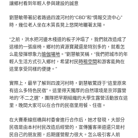
讓鄉村看到年輕人參與建設的誠意
劉慧敏帶著記者路過四渡河村的“CBD”和“情報交流中心”
時，幾位老人坐在木質長凳上悠閑地曬著太陽。
“之前，洪水把河邊木棧道的板子沖塌了，我們就改造成了
這樣的一張座椅。鄉村的資源寶藏還是特別多的，就看怎
么能發揮想象力
瑜伽場地
。”劉慧敏笑稱，“我們把城市的年
輕人生活方式引入鄉村，希望村民
時租空間
和游客能夠在
這里享受同樣的便捷。”
實際上，最早了解到四渡河村時，劉慧敏驚訝于“這里原來
有這么多特色民宿”。這里得天獨厚的自然環境是京郊露營
地的“不二之選”，團隊把早期組織的大學生露營活動放在這
里，晚間大家可以在合作的民宿里用餐、住宿。
在大賽牽線搭橋與村委會進行合作后，她才發現，大部分
民宿是由本村村民改造后經營的，宣傳獲客渠道還只是村
民自己的朋友圈，后期運營壓力很大。怎么吸引客人前