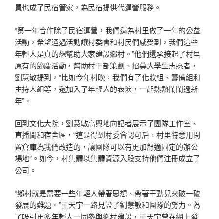
員也成了民宿管家，為民宿提供代運營服務。
“第一年合作除了民宿運營，我們還為村里做了一年的公益
活動，希望通過活動讓村委會和村民們感受到，我們這些
年輕人是真的想幫助大家建設鄉村。”他們還承接起了村里
原有的節慶活動，幫助村干部策劃、招募大學生志愿者，
劉慧敏提到，“比如今年村晚，我們有了化妝組、籌備組和
主持人組等，還加入了年輕人的表演，一起熱熱鬧鬧過新
年”。
回到文化大院，劉慧敏高興地向記者展示了團隊工作室、
直播間和宿舍區，“這是得到村委會認可后，村里特意用閑
置倉庫為我們改造的，讓團隊可以有更加舒適固定的辦公
場地”。如今，村集體以集體資源入股支持他們注冊成立了
公司。
“鄉村就是需要一些年輕人帶著思想、帶著干勁兒來破一破
發展的難題。”王天宇一路見證了劉慧敏和團隊的努力。為
了吸引更多年輕人一同參與鄉村建設，王天宇曾在網上發