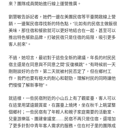
來？團隊成員開始進行線上運營推廣。
劉慧敏告訴記者，她們一邊在美團民宿等平臺開啟線上營
銷，一邊幫民宿尋找新的特色點，“比如有的民宿主做飯很
美味，那住宿和餐飲就可以更好地結合在一起，甚至可以
推出特色餐飲品牌，打破民宿只是住宿的局限，吸引更多
客人前來”。
不過，她坦言，最初對于這些全新的建議，年長的村民民
宿主還是在同意與不同意之間“反復橫跳”。“有時候前一天
剛剛談好的合作，第二天就被村民否定了，但在鄉村工
作，我們也要有極大的耐心和韌勁，理解村民的同時讓他
們慢慢了解新事物”。
就這樣，一些民宿附近的小山丘上有了觀星臺，客人可以
在這里用望遠鏡賞星，在露臺上燒烤，坐在秋千上眺望整
個鄉村；一些民宿有了年輕人和親子家庭需要的活動室、
兒童游樂區、團建會議室……民宿不再只是住宿，還增加
了更多針對中青年客人需求的服務。住在村子里的團隊成