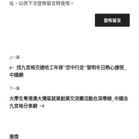
址，以供下次發佈留言時使用。
文
上
上一篇
章
一
找九宮格交通哈工年夜”空中行走”發明冬日熱心捷徑_
導
篇
中國網
覽
文
章
下
下一篇
一
大學生粵港澳大灣區就業創業交流團活動在深舉辦_中國去
篇
九宮格分享網
文
章
搜尋