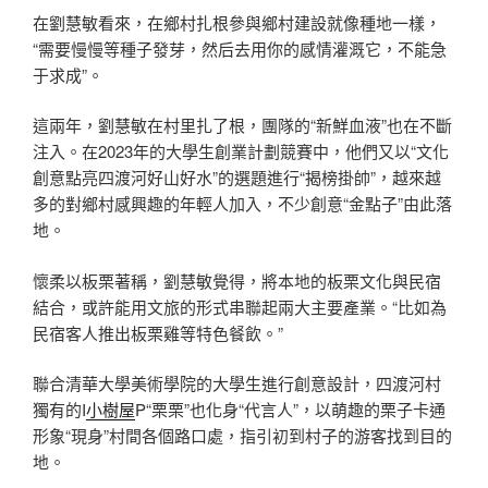
在劉慧敏看來，在鄉村扎根參與鄉村建設就像種地一樣，
“需要慢慢等種子發芽，然后去用你的感情灌溉它，不能急
于求成”。
這兩年，劉慧敏在村里扎了根，團隊的“新鮮血液”也在不斷
注入。在2023年的大學生創業計劃競賽中，他們又以“文化
創意點亮四渡河好山好水”的選題進行“揭榜掛帥”，越來越
多的對鄉村感興趣的年輕人加入，不少創意“金點子”由此落
地。
懷柔以板栗著稱，劉慧敏覺得，將本地的板栗文化與民宿
結合，或許能用文旅的形式串聯起兩大主要產業。“比如為
民宿客人推出板栗雞等特色餐飲。”
聯合清華大學美術學院的大學生進行創意設計，四渡河村
獨有的I
小樹屋
P“栗栗”也化身“代言人”，以萌趣的栗子卡通
形象“現身”村間各個路口處，指引初到村子的游客找到目的
地。