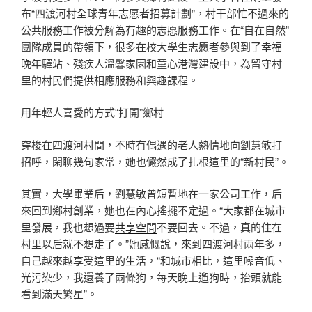
布“四渡河村全球青年志愿者招募計劃”，村干部忙不過來的
公共服務工作被分解為有趣的志愿服務工作。在“自在自然”
團隊成員的帶領下，很多在校大學生志愿者參與到了幸福
晚年驛站、殘疾人溫馨家園和童心港灣建設中，為留守村
里的村民們提供相應服務和興趣課程。
用年輕人喜愛的方式“打開”鄉村
穿梭在四渡河村間，不時有偶遇的老人熱情地向劉慧敏打
招呼，閑聊幾句家常，她也儼然成了扎根這里的“新村民”。
其實，大學畢業后，劉慧敏曾短暫地在一家公司工作，后
來回到鄉村創業，她也在內心搖擺不定過。“大家都在城市
里發展，我也想過要
共享空間
不要回去。不過，真的住在
村里以后就不想走了。”她感慨說，來到四渡河村兩年多，
自己越來越享受這里的生活，“和城市相比，這里噪音低、
光污染少，我還養了兩條狗，每天晚上遛狗時，抬頭就能
看到滿天繁星”。