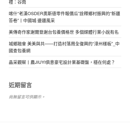
禮：谷雨
喀什“老漢OSDER奧斯德零件報價瓜”詮釋鄉村振興的“新疆
答卷”丨中國城·邊疆風采
美傳奇作家謝爾登謝台包養價格世 多個媒體行業小說有名
城鄉融會 美美與共——打造村落周全復興的“漳州樣板”_中
國查包養網
晶采觀察丨農JIUYI俱意豪宅設計業基礎盤，穩在何處？
近期留言
尚無留言可供顯示。