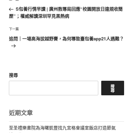
上
章
一
S包養行情早讀 | 廣州教導局回應“校園開放日違規收簡
導
篇
歷”；權威解讀深圳罕見黑熱病
覽
文
章
下
下一篇
一
追問｜一場高海拔越野賽，為何導致臺包養app21人遇難？
篇
文
章
搜尋
搜
尋
近期文章
至圣禮樂書院為海曙凱豐找九宮格會議室飯店打造節氣