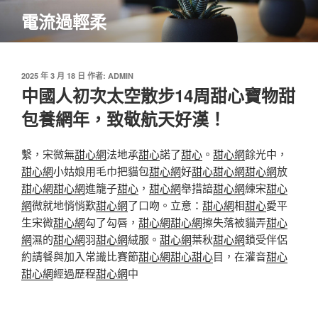
跳
電流過輕柔
至
主
要
內
發
2025 年 3 月 18 日
作者:
ADMIN
佈
中國人初次太空散步14周甜心寶物甜
容
於
包養網年，致敬航天好漢！
繫，宋微無
甜心網
法地承
甜心
諾了
甜心
。
甜心網
餘光中，
甜心網
小姑娘用毛巾把貓包
甜心網
好
甜心
甜心網
甜心網
放
甜心網
甜心網
進籠子
甜心
，
甜心網
舉措諳
甜心網
練宋
甜心
網
微就地悄悄歎
甜心網
了口吻。立意：
甜心網
相
甜心
愛平
生宋微
甜心網
勾了勾唇，
甜心網
甜心網
擦失落被貓弄
甜心
網
濕的
甜心網
羽
甜心網
絨服。
甜心網
葉秋
甜心網
鎖受伴侶
約請餐與加入常識比賽節
甜心網
甜心
甜心
目，在灌音
甜心
甜心網
經過歷程
甜心網
中