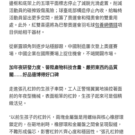
邊框和底架上的五環平面標志停止了減銳光滑處置，削減
活動員的碰擦毀傷風險；球臺底部構造停止內收，給輪椅
活動員留出更多空間，統籌了奧運會和殘奧會的雙重用
處。此外，紅雙喜還將為巴黎奧運會羽毛球
包養網價錢
項
目供給相干器材。
從嶄露頭角到逐步站穩腳跟，中國制造屢次登上奧運賽
場，中國企業在國際賽場上捉住機會，不竭開闢市場。
加年夜研發力度、晉陞產物科技含量、嚴把東西的品質
關……好品德博得好口碑
走進張孔杠鈴的生孩子車間，工人正警惕翼翼地操控著面
前的年夜型機械，表面粗笨的杠鈴，生孩子起來可是個精
緻活兒。
“以前生孩子的杠鈴片，兩塊金屬盤是用螺絲與核心橡膠環
鎖定的，在砸地剎時，橡膠環和金屬盤之間會呈現裂縫，
不難形成偏芯，影響杠鈴片齊心度和穩固性。”張孔杠鈴總