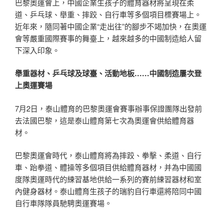
巴黎奧運會上，中國企業生孩子的體育器材將呈現在柔
道、乒乓球、舉重、摔跤、自行車等多個項目標賽場上。
近年來，隨同著中國企業“走出往”的腳步不竭加快，在奧運
會等嚴重國際賽事的舞臺上，越來越多的中國制造給人留
下深入印象。
舉重器材、乒乓球及球臺、活動地板……中國制造屢次登
上奧運賽場
7月2日，泰山體育的巴黎奧運會賽事辦事保證團隊出發前
去法國巴黎，這是泰山體育第七次為奧運會供給體育器
材。
巴黎奧運會時代，泰山體育將為摔跤、拳擊、柔道、自行
車、跆拳道、體操等多個項目供給體育器材，并為中國國
度隊奧運時代的練習基地供給一系列的賽前練習器材和室
內健身器材。泰山體育生孩子的瑞豹自行車還將陪同中國
自行車隊隊員馳騁奧運賽場。