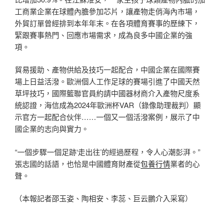
工商業企業在球體內膽參加芯片，讓產物走俏海內市場，
外貿訂單曾經排到本年年末。在各項體育賽事的歷練下，
緊跟賽事熱門、回應市場需求，成為良多中國企業的強
項。
貿易援助、產物供給及技巧一起配合，中國企業在國際賽
場上日益活潑。歐洲個人工作足球的賽場引進了中國天然
草坪技巧，國際籃聯官員約請中國器材商介入產物尺度系
統認證，海信成為2024年歐洲杯VAR（錄像助理裁判）顯
示官方一起配合伙伴……一個又一個活潑案例，展示了中
國企業的志向與實力。
“一個步驟一個足跡‘走出往’的經過歷程，令人心潮彭湃。”
張志國的話語，也恰是中國體育財產從
包養行情
業者的心
聲。
（本報記者邵玉姿、陶相安、李蕊、巨云鵬介入采寫）