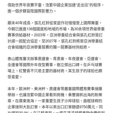
借助世界年夜賽平臺，浩繁中國企業加速“走出往”的程序，
進一個步驟晉陞國際影響力。
顛末40年成長，張孔杠鈴從家庭作坊慢慢登上國際舞臺，
今朝已進進136個國度和地域的市場，為30余項世界級舉重
賽事供給器材。2023年，亞洲舉重結合會與張孔杠鈴簽訂
計謀一起配合協定，至2027年，張孔杠鈴將是亞洲舉重結
合會組織的亞洲舉重競賽的獨一競賽器材供給商。
泰山體育屢次辦事奧運會、青奧會、年夜運會、亞運會、
全運會等國際外年夜型賽事，樹立傑出口碑。在乒乓球賽
場上，紅雙喜不只是主要的器材商，其生孩子的球拍也頗
受喜愛。
本年，歐洲杯、美洲杯、奧運會等嚴重國際體育賽事接踵
舉辦，也讓浩繁中國企業看到商機，奏響揚帆出海的新樂
章。在廣東南海，一家重要生孩子沙岸球拍、曲棍球桿的
企業接到大批訂單，本年以來出口訂單額達9750萬元，同
比增加30.9%。在江蘇淮安，一家生孩子球類產物內膽的加