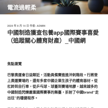
跳
電流過輕柔
至
主
要
內
發
2024 年 8 月 14 日
作者:
ADMIN
佈
中國制造獲查包養app國際賽事喜愛
容
於
（追蹤關心體育財產）_中國網
焦點瀏覽
巴黎奧運會日益鄰近，活動員備賽進進沖刺階段。行將登
上奧運賽場的，還有多家中國企業生孩子的體育器材。從
杠鈴到自行車，從乒乓球、球臺到賽場地膠，越來越多的
中國制造閃爍嚴重國際賽事的舞臺，折射了中國brand“走
出往”的穩健程序。