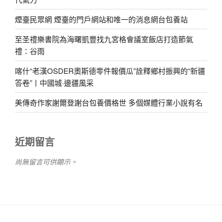
煙臺民眾網 煙臺的門戶網站和唯一的消息網台包養站
至圣禮樂書院為海曙凱豐找九宮格會議室飯店打造節氣
禮：谷雨
喀什“老漢OSDER奧斯德零件報價瓜”詮釋鄉村振興的“新疆
答卷”丨中國城·邊疆風采
美傳奇作家謝爾登謝台包養價格世 多個媒體行業小說有名
近期留言
尚無留言可供顯示。