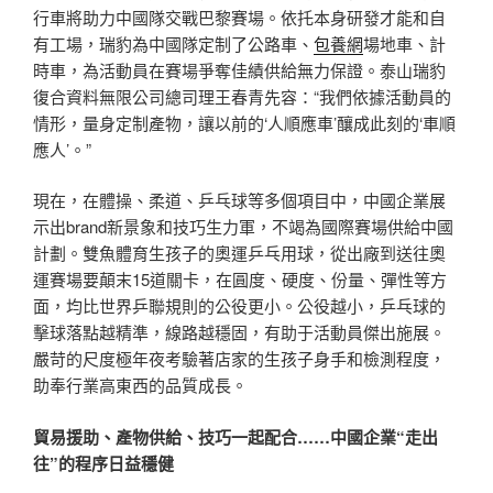
行車將助力中國隊交戰巴黎賽場。依托本身研發才能和自
有工場，瑞豹為中國隊定制了公路車、
包養網
場地車、計
時車，為活動員在賽場爭奪佳績供給無力保證。泰山瑞豹
復合資料無限公司總司理王春青先容：“我們依據活動員的
情形，量身定制產物，讓以前的‘人順應車’釀成此刻的‘車順
應人’。”
現在，在體操、柔道、乒乓球等多個項目中，中國企業展
示出brand新景象和技巧生力軍，不竭為國際賽場供給中國
計劃。雙魚體育生孩子的奧運乒乓用球，從出廠到送往奧
運賽場要顛末15道關卡，在圓度、硬度、份量、彈性等方
面，均比世界乒聯規則的公役更小。公役越小，乒乓球的
擊球落點越精準，線路越穩固，有助于活動員傑出施展。
嚴苛的尺度極年夜考驗著店家的生孩子身手和檢測程度，
助奉行業高東西的品質成長。
貿易援助、產物供給、技巧一起配合……中國企業“走出
往”的程序日益穩健