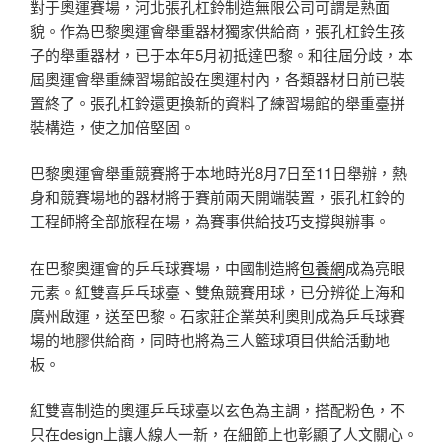
對于奧運賽場，河北張孔杠鈴制造無限公司可謂是熟面
貌。作為巴黎奧運會舉重器材獨家供給商，張孔杠鈴生孩
子的舉重器材，已于本年5月初抵達巴黎。和往屆分歧，本
屆奧運會舉重練習場館設在奧運村內，各類器材日前已裝
置終了。張孔杠鈴還更換新的資料了練習場館的舉重臺拼
裝構造，使之加倍堅固。
巴黎奧運會舉重競賽將于本地時光8月7日至11日舉辦，熱
身和競賽場地的器材將于賽前兩天開端裝置，張孔杠鈴的
工程師將全部旅程在場，為賽事供給技巧支撐與辦事。
在巴黎奧運會的乒乓球賽場，中國制造將
包養網
成為亮眼
元素。紅雙喜乒乓球臺、雙魚競賽用球，已分辨從上海和
廣州啟運，送至巴黎。石家莊企業英利奧則成為乒乓球賽
場的地膠供給商，同時也將為三人籃球項目供給活動地
板。
紅雙喜制造的奧運乒乓球臺以玄色為主調，搭配粉色，不
只在design上讓人線人一新，在細節上也彰顯了人文關心。