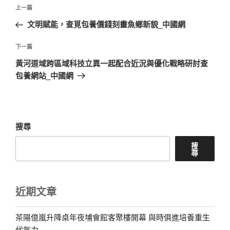
文
上
上一篇
章
一
文明賦能，查覓包養價錢刻畫魚鄉新貌_中國網
導
篇
覽
文
下
下一篇
章
一
黃河道域跨區域科技立異一起配合近況與優化戰略研討查
篇
包養網站_中國網
文
章
搜尋
搜
尋
近期文章
茶陽億嵐升降桌年夜埔會館客聚樓開幕 與時俱進培養重生
代氣力