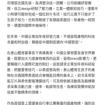
司理張志國先容，為清楚決這一困難，公司組織研發團
隊，自立design研制了壓力機，立異一體壓抑技巧，僅需半
小時便可壓抑完成一個杠鈴片毛坯。技巧立異不只進步了
生孩子效力，也有用根絕了各類誤差題目。新產物一經問
世，便遭到國際市場接待。
近年來，中國企業加年夜研發力度，不竭晉陞產物的科技
含量和附加值，積極從中國制造邁向“中國智造”。
在泰山體育董事長卞青峰看來，中國企業想要安身世界舞
臺，既要加大力度產物東西的品質、晉陞brand影響力，更
要積極介入國際尺度的制訂，這就請求企業加年夜科研投
進、把握要害技巧。以柔道墊為例，泰山體育生孩子的產
物在合適國際柔道結合會機能目標的基本上，初次采用智
能芯片與柔性壓電薄膜技巧，可及時依據活動員及鍛練需
求采集活動力度、速率、軌跡等信息，為練習競賽供給加
倍直不雅精準的領導。
作為首個登上奧運會自行車比賽舞臺的國產物牌，瑞豹自