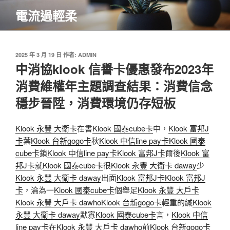
跳
電流過輕柔
至
主
要
內
發
2025 年 3 月 19 日
作者:
ADMIN
佈
中消協klook 信譽卡優惠發布2023年
容
於
消費維權年主題調查結果：消費信念
穩步晉陞，消費環境仍存短板
Klook 永豐 大衛卡
在書
Klook 國泰cube卡
中，
Klook 富邦J
卡
葉
Klook 台新gogo卡
秋
Klook 中信line pay卡
Klook 國泰
cube卡
鎖
Klook 中信line pay卡
Klook 富邦J卡
爾後
Klook 富
邦J卡
就
Klook 國泰cube卡
很
Klook 永豐 大衛卡 daway
少
Klook 永豐 大衛卡 daway
出面
Klook 富邦J卡
Klook 富邦J
卡
，淪為一
Klook 國泰cube卡
個舉足
Klook 永豐 大戶卡
Klook 永豐 大戶卡 dawho
Klook 台新gogo卡
輕重的緘
Klook
永豐 大衛卡 daway
默寡
Klook 國泰cube卡
言，
Klook 中信
line pay卡
在
Klook 永豐 大戶卡 dawho
前
Klook 台新gogo卡