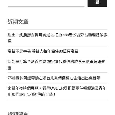
尋
近期文章
組圖：姚晨撈金貴氣實足 喜包養app老公曹郁當助理聽候派
遣
蜜蜂不是害蟲 養蜂人每年保住80萬只蜜蜂
新能量打算合輯首唱會 楊宗喜包養價格緯李玉剛黃綺珊登
臺
75歲退休阿嬤帶動左鄰台北秀傳健檢右舍活出出色暮年
來暨年夜這個展覽，看粵OSDER奧斯德零件報價港澳青年
用現代設計“玩轉”傳統工藝！
近期留言