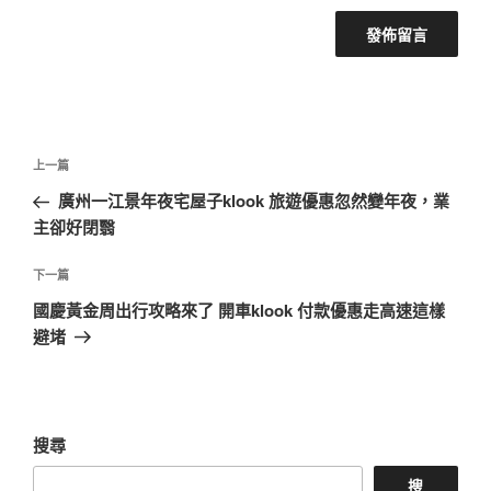
文
上
上一篇
章
一
廣州一江景年夜宅屋子klook 旅遊優惠忽然變年夜，業
導
篇
主卻好閉翳
覽
文
章
下
下一篇
一
國慶黃金周出行攻略來了 開車klook 付款優惠走高速這樣
篇
避堵
文
章
搜尋
搜