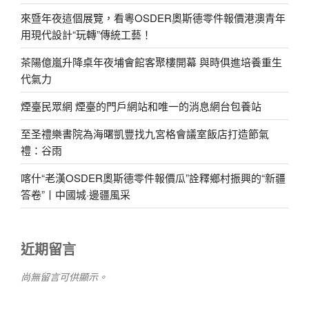
來暨年夜這個展覽，看粵OSDER奧斯德零件報價港澳青年
用現代設計“玩轉”傳統工藝！
茶陽億嵐升降桌年夜埔會館客聚樓開幕 與時俱進培養重生
代氣力
煙臺民眾網 煙臺的門戶網站和唯一的消息網台包養站
至圣禮樂書院為海曙凱豐找九宮格會議室飯店打造節氣
禮：谷雨
喀什“老漢OSDER奧斯德零件報價瓜”詮釋鄉村振興的“新疆
答卷”丨中國城·邊疆風采
近期留言
尚無留言可供顯示。