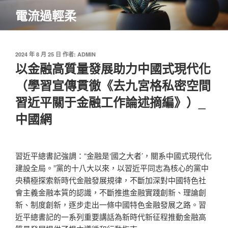
跳
電流過輕柔
至
主
要
內
發
2024 年 8 月 25 日
作者:
ADMIN
佈
以金融高質量發展助力中國式現代化
容
於
（學習宣傳貫徹《去九宮格私密空間
習近平關于金融工作論述摘編》）_
中國網
習近平總書記強調：“金融是‘國之大者’，關系中國式現代化
建設全局。”黨的十八大以來，以習近平同志為核心的黨中
央積極探索新時代金融發展規律，不斷加深對中國特色社
會主義金融本質的認識，不斷推進金融實踐創新、理論創
新、制度創新，逐步走出一條中國特色金融發展之路。習
近平總書記的一系列重要講話為新時代新征程推動金融高