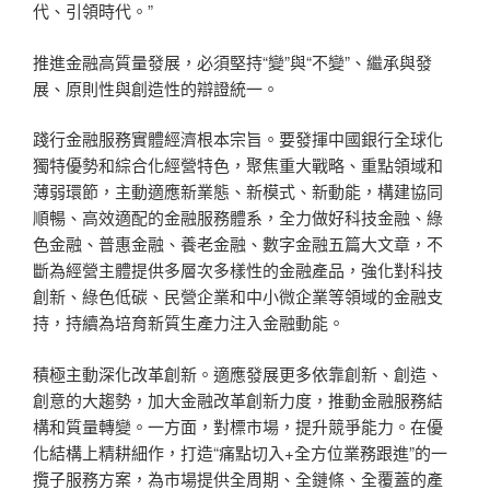
代、引領時代。”
推進金融高質量發展，必須堅持“變”與“不變”、繼承與發
展、原則性與創造性的辯證統一。
踐行金融服務實體經濟根本宗旨。要發揮中國銀行全球化
獨特優勢和綜合化經營特色，聚焦重大戰略、重點領域和
薄弱環節，主動適應新業態、新模式、新動能，構建協同
順暢、高效適配的金融服務體系，全力做好科技金融、綠
色金融、普惠金融、養老金融、數字金融五篇大文章，不
斷為經營主體提供多層次多樣性的金融產品，強化對科技
創新、綠色低碳、民營企業和中小微企業等領域的金融支
持，持續為培育新質生產力注入金融動能。
積極主動深化改革創新。適應發展更多依靠創新、創造、
創意的大趨勢，加大金融改革創新力度，推動金融服務結
構和質量轉變。一方面，對標市場，提升競爭能力。在優
化結構上精耕細作，打造“痛點切入+全方位業務跟進”的一
攬子服務方案，為市場提供全周期、全鏈條、全覆蓋的產