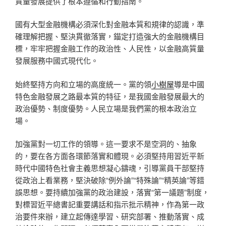
質量發展提供了根本遵循和行動指南。
國有大型金融機構必須深化對金融本質和規律的認識，準
確理解把握、堅決貫徹落實，錨定打造強大的金融機構目
標，牢牢把握金融工作的政治性、人民性，以金融高質量
發展服務中國式現代化。
始終堅持方向和立場的高度統一。黨的領
小樹屋
導是中國
特色金融發展之路最本質的特征，是我國金融發展最大的
政治優勢、制度優勢。人民立場是我們黨的根本政治立
場。
加強黨對一切工作的領導。這一要求不是空洞的、抽象
的，要在各方面各環節落實和體現。必須堅持用習近平新
時代中國特色社會主義思想凝心鑄魂，引導黨員干部堅持
從政治上看業務，堅決破除“例外論”“特殊論”“精英論”等錯
誤思想。要持續加強黨的政治建設，落實“第一議題”制度，
對標習近平總書記重要講話和指示批示精神，作為第一政
治要件來辦，建立起傳達學習、研究部署、推動落實、成