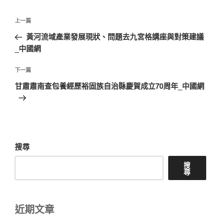
文
上
上一篇
章
一
黃河流域產業發展現狀、問題去九宮格講座與對策建議
導
篇
_中國網
覽
文
章
下
下一篇
一
甘肅肅南查包養經歷裕固族自治縣慶賀成立70周年_中國網
篇
文
章
搜尋
搜
尋
近期文章