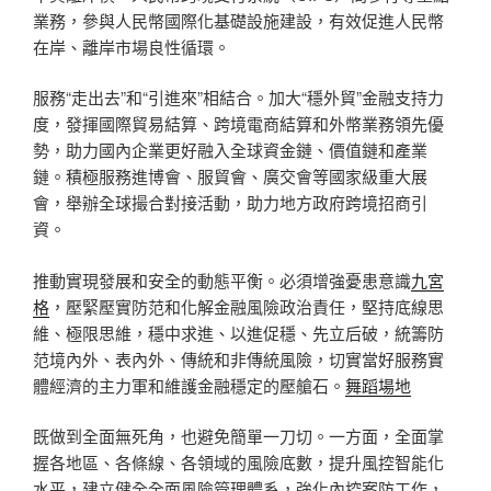
業務，參與人民幣國際化基礎設施建設，有效促進人民幣
在岸、離岸市場良性循環。
服務“走出去”和“引進來”相結合。加大“穩外貿”金融支持力
度，發揮國際貿易結算、跨境電商結算和外幣業務領先優
勢，助力國內企業更好融入全球資金鏈、價值鏈和產業
鏈。積極服務進博會、服貿會、廣交會等國家級重大展
會，舉辦全球撮合對接活動，助力地方政府跨境招商引
資。
推動實現發展和安全的動態平衡。必須增強憂患意識
九宮
格
，壓緊壓實防范和化解金融風險政治責任，堅持底線思
維、極限思維，穩中求進、以進促穩、先立后破，統籌防
范境內外、表內外、傳統和非傳統風險，切實當好服務實
體經濟的主力軍和維護金融穩定的壓艙石。
舞蹈場地
既做到全面無死角，也避免簡單一刀切。一方面，全面掌
握各地區、各條線、各領域的風險底數，提升風控智能化
水平，建立健全全面風險管理體系，強化內控案防工作，