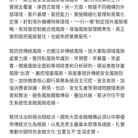
實現全覆蓋、穿透式管理。另一方面，根據不同機構的外
部環境、客戶基礎、管控能力，實施精細化管理和差異化
定策。針對境外機構特殊環境，“一行一策”制定境外風險策
略，有效管控制裁合規風險，增強風險管理精準性，真正
做到既把風險管住，也避免把業務管死。
既防控傳統風險，也關注非傳統風險。加大重點領域風險
處置力度。堅持對風險早識別、早預警、早暴露、早處
置，開展風險全面和專項排查和分析研判，穩妥推進存量
風險“出清”，嚴控增量風險。高度重視非傳統安全風險防
范。加快推進核心銀行業務系統自主可控、安全高效，加
強消費者保護、輿情、信訪、安全生產等領域問題隱患排
查和整治，避免風險關聯傳染、疊加共振，堅決守住不發
生系統性金融風險底線。
堅持法治和德治相結合。國有大型金融機構必須以中華優
秀傳統文化為根脈，以馬克思主義基本原理為魂脈，扎實
推動中國特色金融文化“五要五不”走深走實。