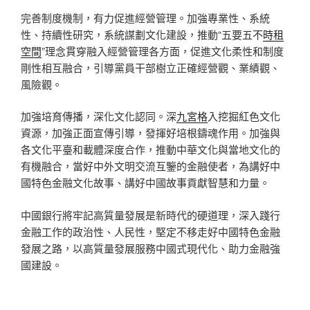
完善制度機制，有力促進經營管理。加強專業性、系統
性、持續性研究，系統謀劃文化建設，推動“五要五不
時租
空間
”理念貫穿融入經營管理各方面，促進文化柔性和制度
剛性相互融合，引導黨員干部樹立正確經營觀、業績觀、
風險觀。
加強培育傳播，深化文化認同。深
九宮格
入挖掘紅色文化
資源，加強正面宣傳引導，發揮好培根鑄魂作用。加強與
各文化平臺和載體深度合作，推動中華文化與當地文化的
有機融合，當好中外文明交流互鑒的金融使者，為講好中
國特色金融文化故事、講好中國故事貢獻智慧和力量。
中國銀行將牢記高質量發展是新時代的硬道理，深入踐行
金融工作的政治性、人民性，堅定不移走好中國特色金融
發展之路，以高質量發展服務中國式現代化、助力金融強
國建設。