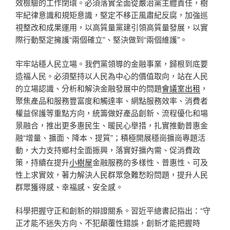
效檢驗的工作閉環。必須落實全面從嚴治黨主體責任，樹
牢紀律意識和規矩意識，堅定不移正風肅紀反腐，加強巡
視整改和成果運用，以高質量黨建引領高質量發展，以實
際行動堅定擁護“兩個確立”、堅決做到“兩個維護”。
牢牢站穩人民立場。我們黨領導的金融事業，歸根到底要
造福人民。必須堅持以人民為中心的價值取向，站在人民
的立場認識、分析和解決金融發展中的問題
會議室出租
，
聚焦產品和服務豐富度和觸達率、網點服務效率、消費者
權益保護等重點方向，統籌做好產品創新、流程優化和場
景融合，推出更多惠民生、暖民心舉措，扎實推動普惠金
融“增量、擴面、降本、提質”；積極開展穩崗擴崗專題活
動，大力支持鄉村全面振興，落實好擴內需、促消費政
策，持續在提升
小樹屋
金融服務的多樣性、普惠性、可及
性上求實效，著力解決人民群眾急難愁盼問題，提升人民
群眾獲得感、幸福感、安全感。
科學把握守正和創新的辯證關系。習近平總書記指出：“守
正才能不迷失方向、不犯顛覆性錯誤，創新才能把握時