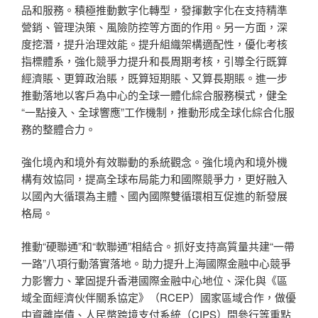
品和服務。積極推動數字化轉型，發揮數字化在支持精準
營銷、管理決策、風險防控等方面的作用。另一方面，深
度挖潛，提升治理效能。提升組織架構適配性，優化考核
指標體系，強化競爭力提升和長周期考核，引導全行既算
經濟賬、更算政治賬，既算短期賬、又算長期賬。進一步
推動落地以客戶為中心的全球一體化綜合服務模式，健全
“一點接入、全球響應”工作機制，推動形成全球化綜合化服
務的整體合力。
強化境內和境外有效聯動的系統觀念。強化境內和境外機
構有效協同，提高全球布局能力和國際競爭力，更好融入
以國內大循環為主體、國內國際雙循環相互促進的新發展
格局。
推動“硬聯通”和“軟聯通”相結合。抓好支持高質量共建“一帶
一路”八項行動落實落地。助力提升上海國際金融中心競爭
力影響力、鞏固提升香港國際金融中心地位、深化與《區
域全面經濟伙伴關系協定》（RCEP）國家區域合作，做優
中資離岸債、人民幣跨境支付系統（CIPS）間參行等重點