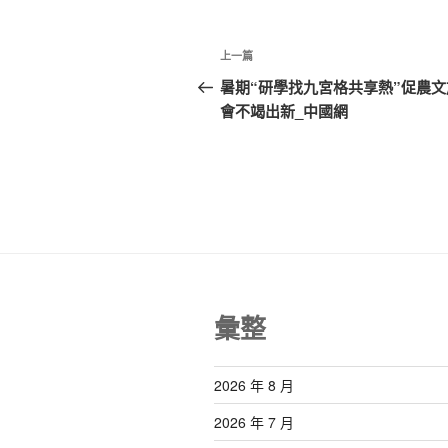
文
上
上一篇
章
一
暑期“研學找九宮格共享熱”促農文
篇
會不竭出新_中國網
導
文
覽
章
彙整
2026 年 8 月
2026 年 7 月