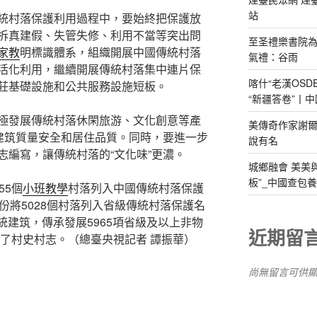
站
統村落保護利用過程中，要始終把保護放
拆真建假、失管失修、利用不當等突出問
至圣禮樂書院
家教
明標識體系，組織開展中國傳統村落
氣禮：谷雨
活化利用，繼續開展傳統村落集中連片保
喀什“老漢OS
莊基礎設施和公共服務設施短板。
“新疆答卷”丨中
極發展傳統村落休閑旅游、文化創意等產
美傳奇作家謝爾
升建筑質量安全和居住品質。同時，要進一步
說有名
志編寫，讓傳統村落的“文化味”更濃。
城鄉融會 美美
板”_中國查包
55個
小班教學
村落列入中國傳統村落保護
份將5028個村落列入省級傳統村落保護名
傳統建筑，傳承發展5965項省級及以上非物
近期留
制了村史村志。（總臺央視記者 譚振華）
尚無留言可供