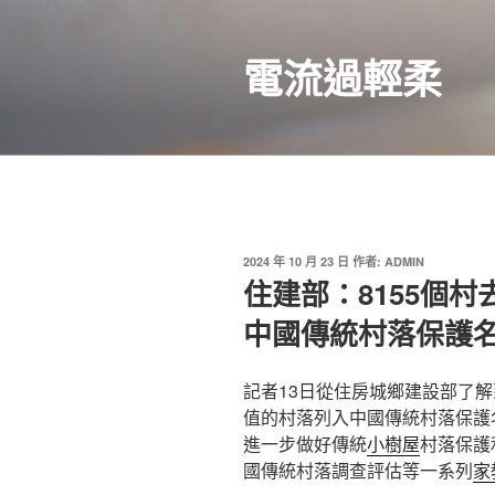
跳
至
電流過輕柔
主
要
內
容
發
2024 年 10 月 23 日
作者:
ADMIN
佈
住建部：8155個
於
中國傳統村落保護名
記者13日從住房城鄉建設部了解
值的村落列入中國傳統村落保護
進一步做好傳統
小樹屋
村落保護
國傳統村落調查評估等一系列
家