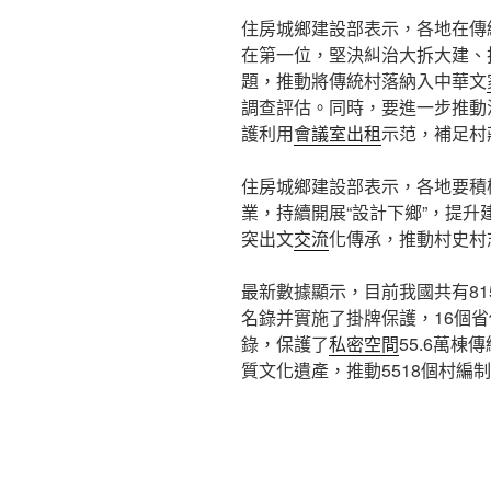
住房城鄉建設部表示，各地在傳
在第一位，堅決糾治大拆大建、
題，推動將傳統村落納入中華文
調查評估。同時，要進一步推動
護利用
會議室出租
示范，補足村
住房城鄉建設部表示，各地要積
業，持續開展“設計下鄉”，提
突出文
交流
化傳承，推動村史村
最新數據顯示，目前我國共有81
名錄并實施了掛牌保護，16個省
錄，保護了
私密空間
55.6萬棟
質文化遺產，推動5518個村編