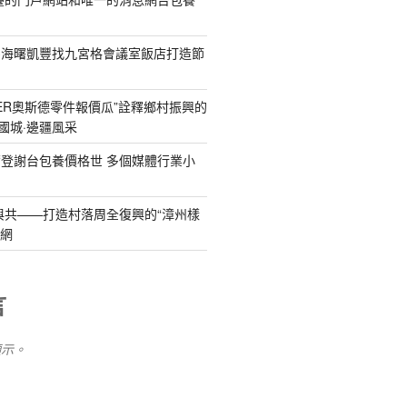
為海曙凱豐找九宮格會議室飯店打造節
DER奧斯德零件報價瓜”詮釋鄉村振興的
國城·邊疆風采
登謝台包養價格世 多個媒體行業小
與共——打造村落周全復興的“漳州樣
養網
言
顯示。