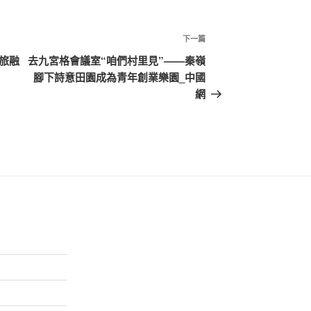
下
下一篇
一
旅融
去九宮格會議室“咱們村里見”——秦嶺
篇
腳下詩意田園成為青年創業樂園_中國
文
網
章