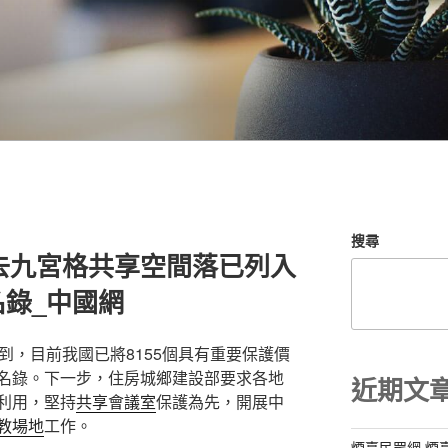
搜尋
村去九宮格共享空間落已列入
錄_中國網
到，目前我國已將8155個具有重要保護價
名錄。下一步，住房城鄉建設部要求各地
近期文
利用，堅持
共享會議室
保護為先，開展中
教場地
工作。
煙臺民眾網 煙