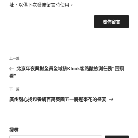
址，以供下次發佈留言時使用。
文
上
上一篇
章
一
北京年夜興對全員全域核Klook客路酸檢測任務“回頭
導
篇
看”
覽
文
章
下
下一篇
一
廣州甜心找包養網百萬葵園五一將迎來花的盛宴
篇
文
章
搜尋