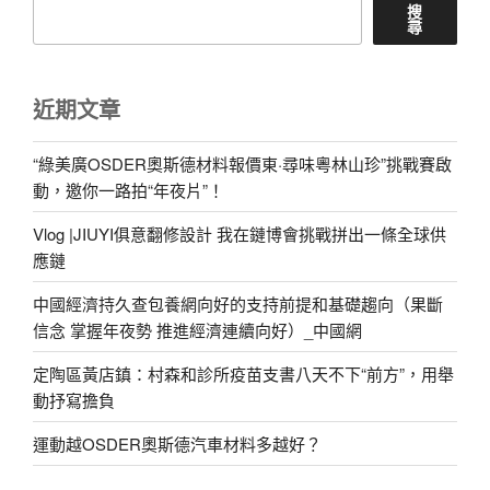
搜
尋
近期文章
“綠美廣OSDER奧斯德材料報價東·尋味粵林山珍”挑戰賽啟
動，邀你一路拍“年夜片”！
Vlog |JIUYI俱意翻修設計 我在鏈博會挑戰拼出一條全球供
應鏈
中國經濟持久查包養網向好的支持前提和基礎趨向（果斷
信念 掌握年夜勢 推進經濟連續向好）_中國網
定陶區黃店鎮：村森和診所疫苗支書八天不下“前方”，用舉
動抒寫擔負
運動越OSDER奧斯德汽車材料多越好？