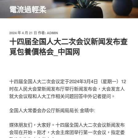
跳
電流過輕柔
至
主
要
內
發
2024 年 4 月 21 日
作者:
ADMIN
佈
十四届全国人大二次会议新闻发布查
容
於
覓包養價格会_中国网
十四届全国人大二次会议定于2024年3月4日（星期一）12
时在人民大会堂新闻发布厅举行新闻发布会，大会发言人
就大会议程和人大工作相关问题回答中外记者提问。
全国人大常委会办公厅新闻局局长 金晴中:
媒体朋友们，大家好。十四届全国人大二次会议新闻发布
会现在开始。刚才，大会主席团举行第一次会议，指定娄