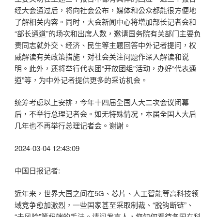
经大会通过后，将向社会公布，媒体和公众都能很方便地
了解相关内容。同时，大会新闻中心将增加部长记者会和
“部长通道”的场次和出席人数，邀请国务院有关部门主要负
责同志就外交、经济、民生等主题回答中外记者提问，权
威解读有关政策措施，对社会关注问题作深入解读和说
明。此外，还将举行代表团“开放团组”活动，办好“代表通
道”等，为中外记者提供更多的采访机会。
统筹考虑以上安排，今年十四届全国人大二次会议闭幕
后，不举行总理记者会。如无特殊情况，本届全国人大后
几年也不再举行总理记者会。谢谢。
2024-03-04 12:43:09
中国日报记者:
近年来，世界大国之间在5G、芯片、人工智能等高科技领
域竞争愈加激烈，一些国家甚至采取制裁、“脱钩断链”、
“去风险”等极端的手法。请问发言人，您如何看待各国在科