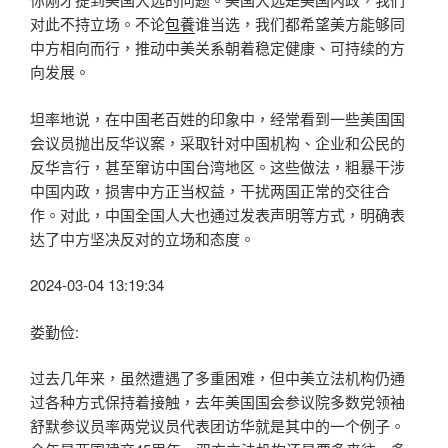
对此不持立场。不论
包養
谁当选，我们都希望美方能够同
中方相向而行，推动中美关系朝着稳定健康、可持续的方
向发展。
坦率地说，在中国老百姓的印象中，经常看到一些美国国
会议员抛出反华议案，采取针对中国机构、企业和公民的
反华言行，甚至窜访中国台湾地区。这些做法，粗暴干涉
中国内政，损害中方正当权益，干扰两国正常的交往合
作。对此，中国全国人大也通过发表声明等方式，明确表
达了中方坚决反对的立场和态度。
2024-03-04 13:19:34
娄勤俭:
过去几年来，虽然遭遇了多重困难，但中美立法机构仍通
过各种方式保持着接触，去年美国国会参议院多数党领袖
舒默参议员率两党议员代表团访华就是其中的一个例子。