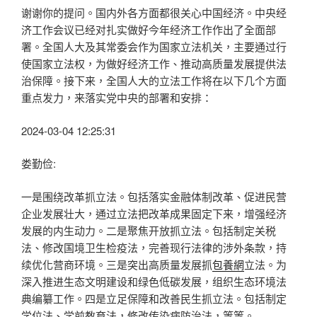
谢谢你的提问。国内外各方面都很关心中国经济。中央经
济工作会议已经对扎实做好今年经济工作作出了全面部
署。全国人大及其常委会作为国家立法机关，主要通过行
使国家立法权，为做好经济工作、推动高质量发展提供法
治保障。接下来，全国人大的立法工作将在以下几个方面
重点发力，来落实党中央的部署和安排：
2024-03-04 12:25:31
娄勤俭:
一是围绕改革抓立法。包括落实金融体制改革、促进民营
企业发展壮大，通过立法把改革成果固定下来，增强经济
发展的内生动力。二是聚焦开放抓立法。包括制定关税
法、修改国境卫生检疫法，完善现行法律的涉外条款，持
续优化营商环境。三是突出高质量发展抓
包養網
立法。为
深入推进生态文明建设和绿色低碳发展，组织生态环境法
典编纂工作。四是立足保障和改善民生抓立法。包括制定
学位法、学前教育法，修改传染病防治法，等等。