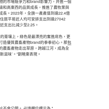
物的市場競爭力和brand影響力，并進一個
級和高東西的品質成長，推進了農牧業與
長。2023年，全旗一產產值到達22.4億
住居平易近人均可安排支出到達27042
近支出比減少至2.25。
力的膏壤上，綠色是最漂亮的奮進底色，更
造優質農畜產物brand的拳拳初心。那
包
的農畜產物走出草原，跨越江河，成為全
斯滋味’。”劉曉東表現。
址不會公開。
必填欄位標示為
*