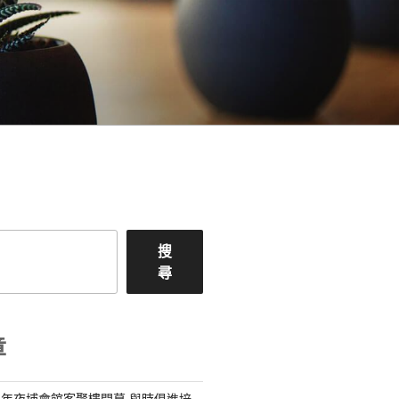
搜
尋
章
年夜埔會館客聚樓開幕 與時俱進培