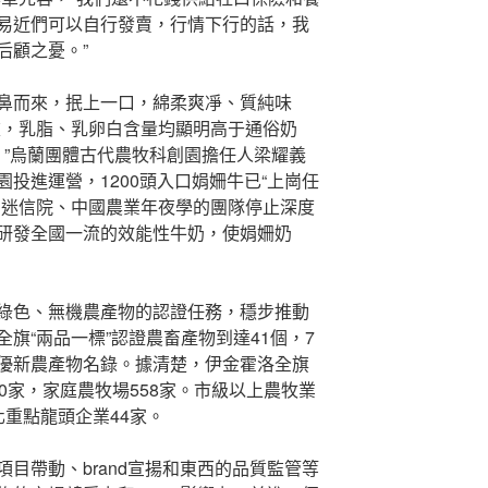
易近們可以自行發賣，行情下行的話，我
后顧之憂。”
鼻而來，抿上一口，綿柔爽凈、質純味
重，乳脂、乳卵白含量均顯明高于通俗奶
。”烏蘭團體古代農牧科創園擔任人梁耀義
投進運營，1200頭入口娟姍牛已“上崗任
國迷信院、中國農業年夜學的團隊停止深度
研發全國一流的效能性牛奶，使娟姍奶
綠色、無機農產物的認證任務，穩步推動
旗“兩品一標”認證農畜產物到達41個，7
優新農產物名錄。據清楚，伊金霍洛全旗
0家，家庭農牧場558家。市級以上農牧業
重點龍頭企業44家。
目帶動、brand宣揚和東西的品質監管等