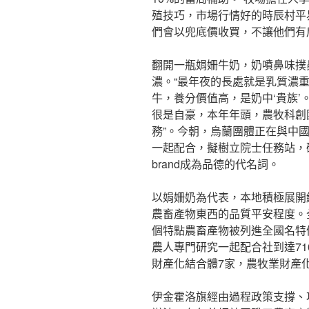
殖技巧，市場行情好的時辰村平
們會以兜底價收買，不讓他們有
翻開一瓶娟姍牛奶，奶噴鼻味撲
濃。“最年夜的長處就是乳質濃
牛，養分價值高，是奶中‘貴族’
很是自豪，本年年頭，農牧科創園
務”。今朝，烏蘭團體正在與中
一起配合，擬樹立院士任務站，
brand成為品德的代名詞。
以娟姍奶為代表，本地積極展開
農畜產物東西的品質平安程度。全
個特點農畜產物被列進全國名特
農人專門研究一起配合社到達71
財產化結合體7家，農牧業財產化
伊金霍洛旗經由過程政策支撐、項