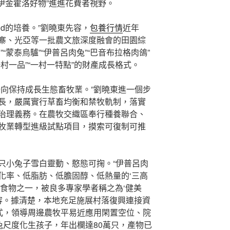
“伊金霍洛好物”進進花費者視野。
nd的培養。”劉曉東先容，
包養行情
近年
寨、光亞等一批農文旅深度融會的田園綜
“蒙泰烏驢”“伊普呂肉兔”“巴音布拉格肉鴿”
村一品”“一村一特點”的財產成長格式。
一向保持成長生態畜牧業。”劉曉東進一個步
長，嚴厲實行草畜均衡和禁牧軌制，落實
治理義務。在農牧交織區奉行種養聯合、
牧業轉型進級試點項目，摸索可復制可推
只小兔子雪白靈動、憨態可掬。“伊普呂肉
化率、低脂肪、低膽固醇、低熱量的‘三高
類食物之一，被良多專家學者稱之為‘健美
先容。據清楚，本地充足施展村落復興連接資
形式，領導周邊農牧平易近應用閑置空位、院
兔尺度化生孩子，年出欄達80萬只，產物已