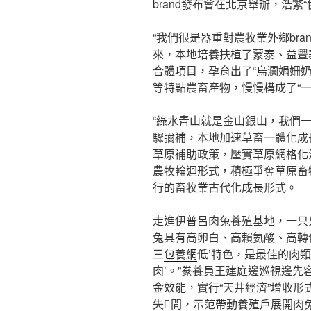
brand發布會在北京舉辦，浩繁
“我們很是器重對農牧業外鄉bra
來，本地培養扶植了蒙泰、益豐
合體項目，孕育出了“烏瀾娟姍奶”
等特點農畜產物，慢慢構成了“一
“綠水青山就是金山銀山，我們
驟彌補，本地加速草畜一體化成
草原補助政策，壓實草原網格化
農牧輪迴形式，積極爭奪草原畜
行的畜牧業古代化成長形式。
走進伊普呂肉兔養殖基地，一只
兔具有高卵白、高賴氨酸、高轉
三
包養網
低’特色，是最佳的肉
肉’。”豢養員王建庭邊巡視邊
金效能，實行“天井經濟”增收
失間，示范帶動養殖戶展開肉