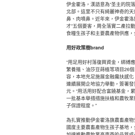
伊金霍洛，漢語意為“圣主的院
北部。這里不只有綺麗神奇的天
鼻、肉噴鼻。近年來，伊金霍洛
才”五個要害，周全落實二產拉
食糧生孩子和主要農產物供應，全
用好政策樹brand
“用足用好村落復興資金，綁縛
繁養殖、油莎豆蒔植等項目26
容，本地充足施展金融攙扶感化
連續展開企地協力舉動，簽署發賣
元。“用活用好配合富饒基金，累計
一批基本舉措措施扶植和農牧業
子保證程度。”
為扎實推動伊金霍洛旗農畜產物
國度主要農畜產物生孩子基地，
加速推動農牧業高東西的品質成長