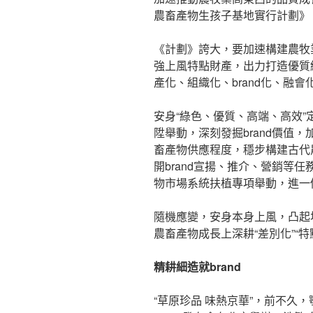
農畜產物生孩子基地實行計劃》
《計劃》誇大，要加速構建農牧
強上風特點財產，出力打造優質
產化、組織化、brand化、融
安身“綠色、優質、高端、高效”
陞舉動，深刻發掘brand價值
畜產物供應程度，穩步構建古代
開brand宣揚、推介、營銷等任
物市場系統扶植專項舉動，進一個
隨機應變，安身本身上風，凸起
農畜產物成長上深耕“差別化”“
精耕細造就brand
“草原珍品 味熱京華”，前不久