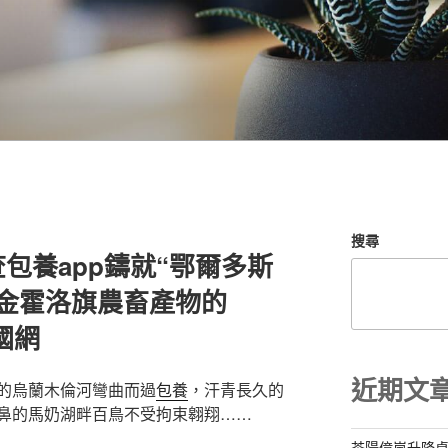
搜尋
包養app鑄就“鄂爾多斯
金霍洛旗農畜產物的
國網
近期文
的烏蘭木倫河彎曲而過
包養
，汗青長久的
鼻的馬奶湖畔百鳥不受拘束翱翔……
茶陽億嵐升降桌