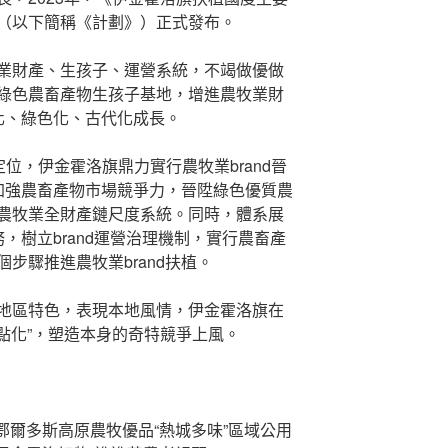
（以下簡稱《計劃》）正式發布。
業財產、生孩子、運營系統，不竭做優做
綠色農畜產物生孩子基地，增進農牧業財
會化、綠色化、古代化成長。
定位，伊金霍洛旗鼎力實行農牧業brand晉
，加強農畜產物市場競爭力，晉陞綠色優質農
農牧業全財產鏈尺度系統。同時，體系展
務，樹立brand運營治理機制，實行農畜產
步驟推進農牧業brand扶植。
地區特色，表現本地風情，伊金霍洛旗在
特點化”，塑造本身的奇特競爭上風。
，鄂爾多斯高原農牧優品“熱城多味”區域公用