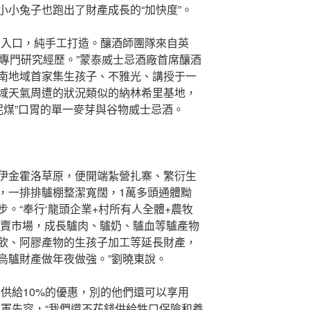
小小兔子也跑出了財產成長的“加快度”。
蘭入口，純手工打造。釀酒師團隊來自英
的專門研究經歷。”蒙泰威士忌酒廠首席釀酒
南地域首家集生孩子、不雅光、講授于一
域天氣周遭的狀況類似的納林希里基地，
“泥煤”口胃的單一麥芽與谷物威士忌酒。
伊金霍洛草原，便開端紮營扎寨、繁衍生
，一排排驢棚整潔寬闊，1萬多頭通體黝
。“奉行‘龍頭企業+村所有人全體+農牧
買賣市場，成長驢肉、驢奶、驢血等驢產物
飲、阿膠產物的生孩子加工等延長財產，
烏驢財產做年夜做強。”劉曉東說。
供給10%的優惠，別的他們還可以享用
李軍先容，“我們還不花錢供給牲口保險和養