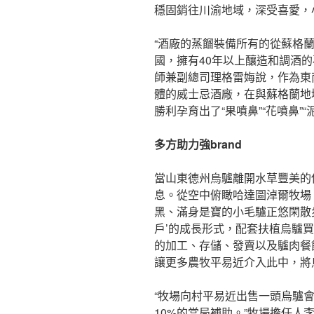
穩固銷往川渝地域，深受喜愛，
“酒廠的蒸餾裝備所有的從蘇格
國，擁有40年以上釀造和調酒
師兼副總司理格雷娒說，作為東
體的威士忌酒廠，在與蘇格蘭地
勝利孕育出了“果噴鼻”“花噴鼻”
多方助力強brand
當山東德州烏驢離開水草豐美的
息。從空中俯瞰哈達圖淖爾牧場
黑、滿身是寶的小毛驢正悠閑散步
戶’的成長形式，配套扶植烏驢
的加工、存儲、發賣以及驢肉餐
讓更多農牧平易近介入此中，將
“牧場向村平易近出售一頭烏驢會
10%的當局補助。”牧場擔任人