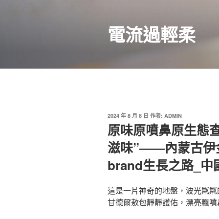
跳
至
電流過輕柔
主
要
內
容
發
2024 年 8 月 8 日
作者:
ADMIN
佈
原味原噴鼻原生態查
於
滋味”——內蒙古伊
brand生長之路_中
這是一片神奇的地盤，波光粼粼
甘德爾敖包靜靜護佑，漂亮飄噴