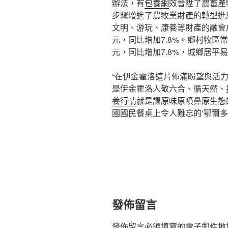
辦法，有
包養網
效晉陞了農畜產
步驟增進了農牧業財產的轉型進
文明、游玩、康養等財產的融會成
元，同比增加7.8%。鄉村牧區常
元，同比增加7.8%，城鄉居平易
“在伊金霍洛這片佈滿盼望與活
是伊金霍洛人敬六合、循天然、打
養行情
就是讓原味原噴鼻原生態
國國民餐桌上令人難忘的‘鄂爾多
發佈留言
發佈留言必須填寫的電子郵件地