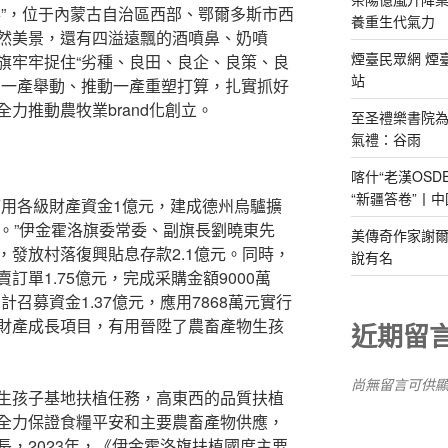
落”，位于內蒙古自治區西部、鄂爾多斯市西
養重生代氣力
然美景，還有四溢遠飄的酒噴鼻、奶噴
煙臺民眾網 煙
旗牢牢捉住“劣種、良田、良企、良策、良
站
動一產舉動、推動一產重塑打算，扎實抓好
力推動農牧業brand化創立。
至圣禮樂書院
氣禮：谷雨
喀什“老漢OS
“新疆答卷”丨中
應用各級財產資金1億元，建成德州烏驢擴
個。”伊金霍洛旗委常委、副旗長劉曉東先
美傳奇作家謝爾
，發放村落復興貼息存款2.1億元。同時，
說有名
訂單1.75億元，完成采購金額9000萬
召募資金1.37億元，應用7868萬元實行
財產成長項目，有用晉陞了農畜產物生孩
近期留
尚無留言可供
生孩子基地扶植任務，高東西的品質扶植
全力保證食糧平安和主要農畜產物供應，
，2023年，《伊金霍洛旗扶植國度主要