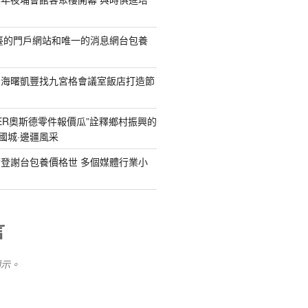
臺的門戶網站和唯一的消息網台包養
為海曙凱豐找九宮格會議室飯店打造節
DER奧斯德零件報價瓜”詮釋鄉村振興的
國城·邊疆風采
登謝台包養價格世 多個媒體行業小
言
顯示。