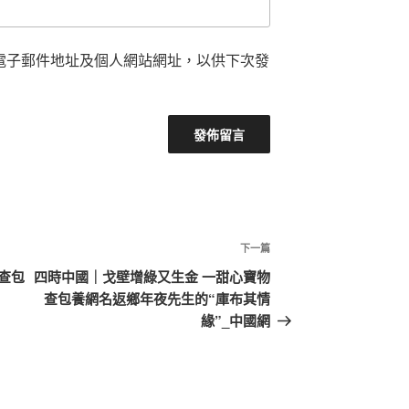
電子郵件地址及個人網站網址，以供下次發
下
下一篇
一
查包
四時中國｜戈壁增綠又生金 一甜心寶物
篇
查包養網名返鄉年夜先生的“庫布其情
文
緣”_中國網
章