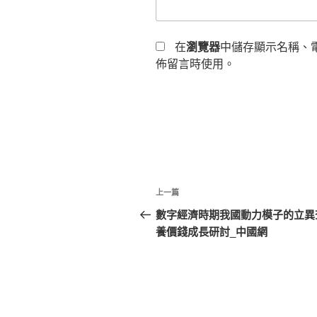
在
瀏覽器
中儲存顯示名稱、
佈留言時使用。
文
上
上一篇
章
一
數字經濟時期我國動力模子的立異
篇
養價錢成長研討_中國網
導
文
覽
章