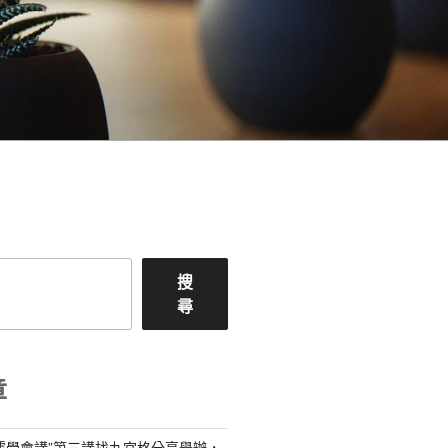
搜
尋
章
儒學會講”第三講找九宮格分享舉辦，