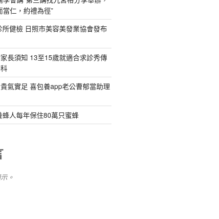
而當仁，約禮為徑”
診所健檢 日照市美容美發業協會發布
家長須知 13至15歲就適合求診秀傳
婦科
貴氣實足 喜包養app老公曹郁當助理
養蜂人每年保住80萬只蜜蜂
言
顯示。