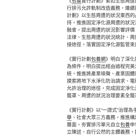
《
包養
實行計劃》緊扣生態周遭
行排污允許軌制改造義務，連續
計劃》以生態周遭的狀況東西的
持，推進固定淨化源周遭的狀況
融會，提出周遭的狀況影響評價
法律、生態周遭的狀況統計、周
接途徑，落實固定淨化源監管束
《實行計劃
包養網
》明白了深化
為條件，明白提出經由過程完美
統，推進將產業噪聲、產業固體
摸索將地下水淨化防治請求、電
允許治理的途徑，完成固定淨化
籠罩、周遭的狀況治理要素全籠
《實行計劃》以“一證式”治理
舉
、社會大眾三方義務，推進構
層面，夯實排污單元自立
包養
申
立陳述、自行公然的主體義務，