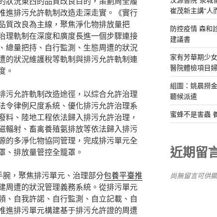
的狀況東西的品質改良目的，策劃周全履
崔茂新主講“人
推進排污允許軌制改造走深走實。《實行
品質改良為主線，聚焦淨化物排放量把
防控疫情 森和
治理軌制在深度和廣度長進一個步驟連接
建議書
、總量把持、自行監測、生態周遭的狀況
家有芳華期少女
遭的狀況維護稅等軌制與排污允許軌制連
醫院體檢項目
度。
組圖：姚晨撈金
排污允許軌制改造途徑，以綜合允許治理
聽候派遣
法令律例尺度系統、優化排污允許治理系
蜜蜂不是害蟲 
廢料、陸地工程依法歸入排污允許治理，
磁輻射、畜禽養殖氨排放等依法歸入排污
源的多淨化物協同管理，完成排污單元全
近期留
罩、排放量管控全籠罩。
為手腕，聚焦排污單元、治理部分
包養平臺推
尚無留言可供
建周遭的狀況管理義務系統。從排污單元
領、自我許諾、自行監測、自立記載、自
推進排污單元構建基于排污允許證的周遭