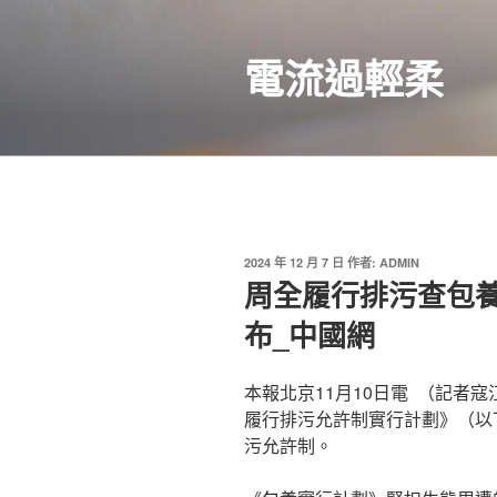
跳
至
電流過輕柔
主
要
內
容
發
2024 年 12 月 7 日
作者:
ADMIN
佈
周全履行排污查包
於
布_中國網
本報北京11月10日電 （記者
履行排污允許制實行計劃》（以
污允許制。