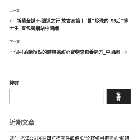
文
上
上一篇
章
一
新華全媒＋·國道之行 放言高論丨“養”珍珠的“95后”博
導
篇
士生_查包養網站中國網
覽
文
章
下
下一篇
一
一個村落講授點的詩與遠甜心寶物查包養網方_中國網
篇
文
章
搜尋
搜
尋
近期文章
喀什“老漢OSDER奧斯德零件報價瓜”詮釋鄉村振興的“新疆