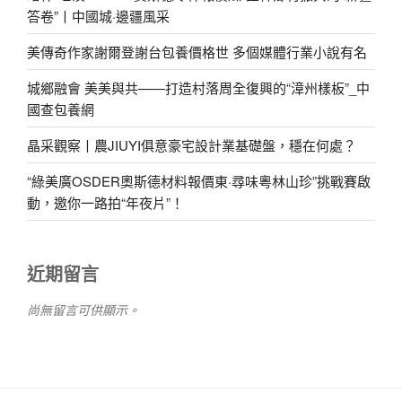
答卷”丨中國城·邊疆風采
美傳奇作家謝爾登謝台包養價格世 多個媒體行業小說有名
城鄉融會 美美與共——打造村落周全復興的“漳州樣板”_中
國查包養網
晶采觀察丨農JIUYI俱意豪宅設計業基礎盤，穩在何處？
“綠美廣OSDER奧斯德材料報價東·尋味粵林山珍”挑戰賽啟
動，邀你一路拍“年夜片”！
近期留言
尚無留言可供顯示。