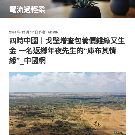
跳
電流過輕柔
至
主
要
內
發
2024 年 12 月 17 日
作者:
ADMIN
佈
四時中國｜戈壁增查包養價錢綠又生
容
於
金 一名返鄉年夜先生的“庫布其情
緣”_中國網