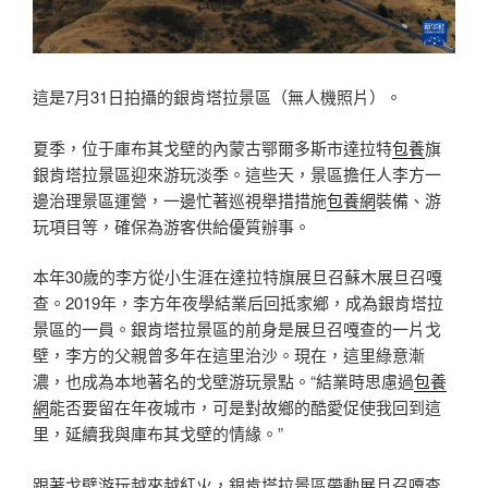
這是7月31日拍攝的銀肯塔拉景區（無人機照片）。
夏季，位于庫布其戈壁的內蒙古鄂爾多斯市達拉特
包養
旗
銀肯塔拉景區迎來游玩淡季。這些天，景區擔任人李方一
邊治理景區運營，一邊忙著巡視舉措措施
包養網
裝備、游
玩項目等，確保為游客供給優質辦事。
本年30歲的李方從小生涯在達拉特旗展旦召蘇木展旦召嘎
查。2019年，李方年夜學結業后回抵家鄉，成為銀肯塔拉
景區的一員。銀肯塔拉景區的前身是展旦召嘎查的一片戈
壁，李方的父親曾多年在這里治沙。現在，這里綠意漸
濃，也成為本地著名的戈壁游玩景點。“結業時思慮過
包養
網
能否要留在年夜城市，可是對故鄉的酷愛促使我回到這
里，延續我與庫布其戈壁的情緣。”
跟著戈壁游玩越來越紅火，銀肯塔拉景區帶動展旦召嘎查