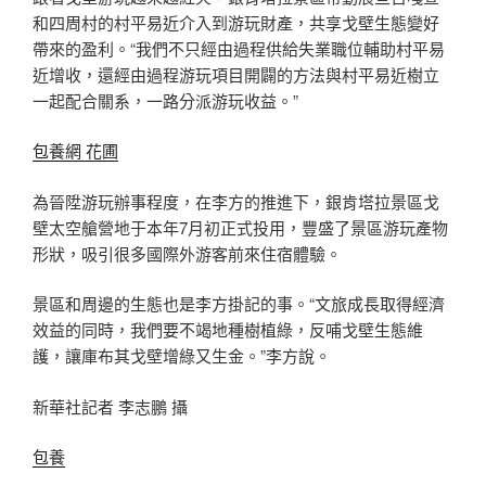
和四周村的村平易近介入到游玩財產，共享戈壁生態變好
帶來的盈利。“我們不只經由過程供給失業職位輔助村平易
近增收，還經由過程游玩項目開闢的方法與村平易近樹立
一起配合關系，一路分派游玩收益。”
包養網 花圃
為晉陞游玩辦事程度，在李方的推進下，銀肯塔拉景區戈
壁太空艙營地于本年7月初正式投用，豐盛了景區游玩產物
形狀，吸引很多國際外游客前來住宿體驗。
景區和周邊的生態也是李方掛記的事。“文旅成長取得經濟
效益的同時，我們要不竭地種樹植綠，反哺戈壁生態維
護，讓庫布其戈壁增綠又生金。”李方說。
新華社記者 李志鵬 攝
包養