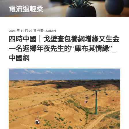
跳
電流過輕柔
至
主
要
內
發
2024 年 11 月 22 日
作者:
ADMIN
佈
四時中國｜戈壁查包養網增綠又生金
容
於
一名返鄉年夜先生的“庫布其情緣”_
中國網