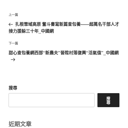
文
上
上一篇
章
一
扎根雪域高原 奮斗書寫新篇查包養——超萬名干部人才
導
篇
接力援躲三十年_中國網
覽
文
章
下
下一篇
一
甜心查包養網西部“新農夫”晉陞村落復興“活氣值”_中國網
篇
文
章
搜尋
搜
尋
近期文章