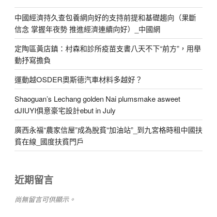
中國經濟持久查包養網向好的支持前提和基礎趨向（果斷
信念 掌握年夜勢 推進經濟連續向好）_中國網
定陶區黃店鎮：村森和診所疫苗支書八天不下“前方”，用舉
動抒寫擔負
運動越OSDER奧斯德汽車材料多越好？
Shaoguan’s Lechang golden Nai plumsmake asweet
dJIUYI俱意豪宅設計ebut in July
廣西永福“農家信屋”成為脫貧“加油站”_到九宮格時租中國扶
貧在線_國度扶貧門戶
近期留言
尚無留言可供顯示。