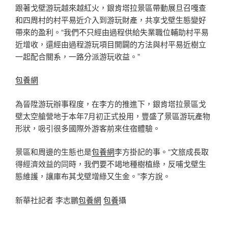
跟著戈壁游玩越來越紅火，銀肯塔拉景區帶動展旦召嘎查
和四周村的村平易近介入到游玩財產，共享戈壁生態變好
帶來的盈利。“我們不只經由過程供給失業職位輔助村平易
近增收，還經由過程游玩項目開闢的方法與村平易近樹立
一起配合關系，一路分派游玩收益。”
包養網
為晉陞游玩辦事程度，在李方的推進下，銀肯塔拉景區戈
壁太空艙營地于本年7月初正式投用，豐盛了景區游玩產物
形狀，吸引很多國際外游客前來住宿體驗。
景區和周邊的生態也是
包養網
李方掛記的事。“文旅成長取
得經濟效益的同時，我們要不竭地種樹植綠，反哺戈壁生
態維護，讓庫布其戈壁增綠又生金。”李方說。
新華社記者 李志鵬
包養網
包養
攝