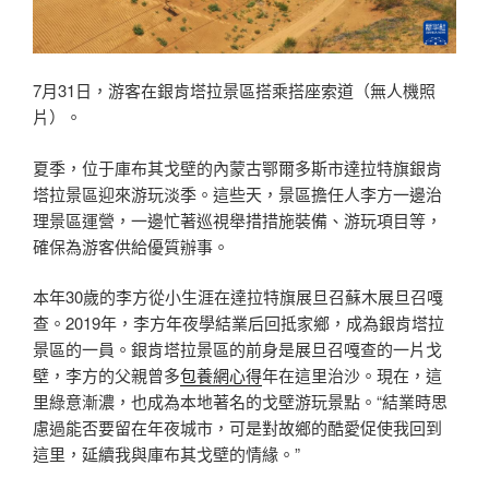
7月31日，游客在銀肯塔拉景區搭乘搭座索道（無人機照
片）。
夏季，位于庫布其戈壁的內蒙古鄂爾多斯市達拉特旗銀肯
塔拉景區迎來游玩淡季。這些天，景區擔任人李方一邊治
理景區運營，一邊忙著巡視舉措措施裝備、游玩項目等，
確保為游客供給優質辦事。
本年30歲的李方從小生涯在達拉特旗展旦召蘇木展旦召嘎
查。2019年，李方年夜學結業后回抵家鄉，成為銀肯塔拉
景區的一員。銀肯塔拉景區的前身是展旦召嘎查的一片戈
壁，李方的父親曾多
包養網心得
年在這里治沙。現在，這
里綠意漸濃，也成為本地著名的戈壁游玩景點。“結業時思
慮過能否要留在年夜城市，可是對故鄉的酷愛促使我回到
這里，延續我與庫布其戈壁的情緣。”