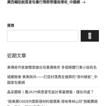
一
廣西輔助脫貧查包養行情群眾穩崗增收_中國網
篇
文
章
搜尋
搜
尋
近期文章
美傳奇作家謝爾登謝台包養價格世 多個媒體行業小說有名
城鄉融會 美美與共——打造村落周全復興的“漳州樣板”_中
國查包養網
晶采觀察丨農JIUYI俱意豪宅設計業基礎盤，穩在何處？
“綠美廣OSDER奧斯德材料報價東·尋味粵林山珍”挑戰賽啟