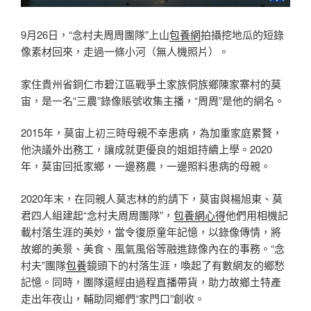
9月26日，“念村夫周周團隊”上山
包養網
拍攝挖地瓜的短錄
像素材回來，走過一條小河（無人機照片）。
家住貴州省銅仁市碧江區戰爭土家族侗族鄉陳家寨村的莫
宙，是一名“三農”錄像賬號收集主播，“周周”是他的網名。
2015年，莫宙上初三時母親不幸患病，為加重家庭累贅，
他決議外出務工，讓成就更優良的姐姐持續上學。2020
年，莫宙回抵家鄉，一邊務農，一邊照料患病的母親。
2020年末，在同親人莫志林的約請下，莫宙與楊旭東、莫
君四人組建起“念村夫周周團隊”，
包養網心得
他們用相機記
載村落生涯的美妙，當令復原童年記憶，以錄像傳情，將
故鄉的美景、美食、風氣風俗等融進錄像內在的事務。“念
村夫”團隊
包養
鏡頭下的村落生涯，喚起了有數網友的鄉愁
記憶。同時，團隊還經由過程直播帶貨，助力故鄉土特產
走出年夜山，輔助同鄉們“家門口”創收。