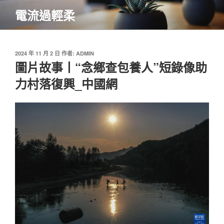
跳
電流過輕柔
至
主
要
內
發
2024 年 11 月 2 日
作者:
ADMIN
佈
圖片故事丨“念鄉查包養人”短錄像助
容
於
力村落復興_中國網