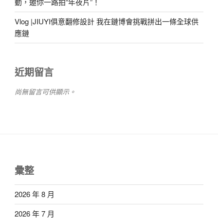
動，邀你一路拍“年夜片”！
Vlog |JIUYI俱意翻修設計 我在鏈博會挑戰拼出一條全球供
應鏈
近期留言
尚無留言可供顯示。
彙整
2026 年 8 月
2026 年 7 月