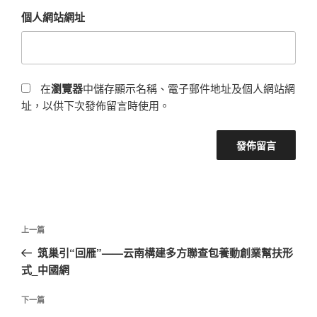
個人網站網址
在
瀏覽器
中儲存顯示名稱、電子郵件地址及個人網站網
址，以供下次發佈留言時使用。
文
上
上一篇
章
一
筑巢引“回雁”——云南構建多方聯查包養動創業幫扶形
導
篇
式_中國網
覽
文
章
下
下一篇