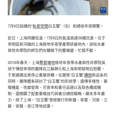
7月8日拍攝的“
私密空間
白玉蟹”（右）和通俗年夜閘蟹。
近日，上海持續低溫，7月8日的氣溫高達38攝氏度。位于
崇明區新河鎮的上海陸地年夜學產學研基地內，該校水產
與性命學院的師生們在驕陽下的蟹塘邊，忙個不斷。
2016年春天，上海
聚首場地
陸地年夜學水產與性命學院吳
旭干傳授率領的團隊在江蘇興化和上海崇明發明白殼蟹，
于是遴選出來停止養殖保種。在選育“白玉蟹”
講授
新品系的
同時，團隊體系研討了“白玉蟹”的形狀學、遺傳多樣性、養
殖機能、性腺發育、可食率和養分品德以及殼色構成機
制，還開闢了配套養殖技巧與養分調控戰略。顛末多年盡
力，除了上海，“白玉蟹”曾經推行到新疆、寧夏、河南、江
蘇、安徽、浙江等地試養。