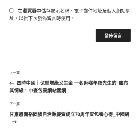
在
瀏覽器
中儲存顯示名稱、電子郵件地址及個人網站網
址，以供下次發佈留言時使用。
文
上
上一篇
章
一
四時中國｜戈壁增綠又生金 一名返鄉年夜先生的“庫布
導
篇
其情緣”_中查包養網站國網
覽
文
章
下
下一篇
一
甘肅肅南裕固族自治縣慶賀成立70周年查包養心得_中國網
篇
文
章