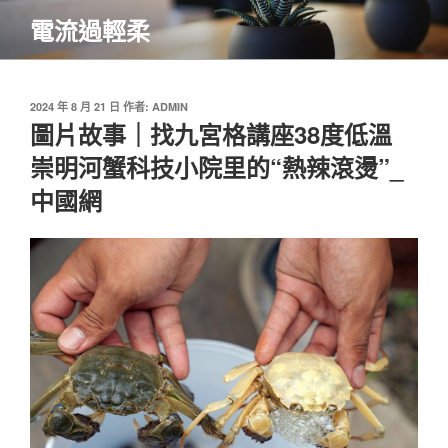
跳
電流過輕柔
至
主
要
內
發
2024 年 8 月 21 日
作者:
ADMIN
佈
圖片故事｜找九宮格講座38度低溫
容
於
崇明河蟹科技小院里的“熱辣滾燙”_
中國網