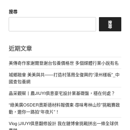
搜尋
搜
尋
近期文章
美傳奇作家謝爾登謝台包養價格世 多個媒體行業小說有名
城鄉融會 美美與共——打造村落周全復興的“漳州樣板”_中
國查包養網
晶采觀察丨農JIUYI俱意豪宅設計業基礎盤，穩在何處？
“綠美廣OSDER奧斯德材料報價東·尋味粵林山珍”挑戰賽啟
動，邀你一路拍“年夜片”！
Vlog |JIUYI俱意翻修設計 我在鏈博會挑戰拼出一條全球供