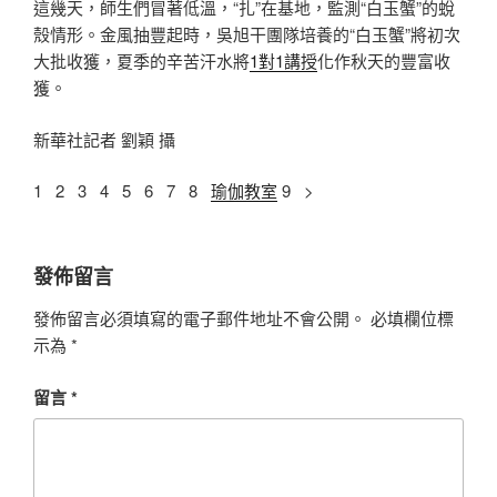
這幾天，師生們冒著低溫，“扎”在基地，監測“白玉蟹”的蛻
殼情形。金風抽豐起時，吳旭干團隊培養的“白玉蟹”將初次
大批收獲，夏季的辛苦汗水將
1對1講授
化作秋天的豐富收
獲。
新華社記者 劉穎 攝
1 2 3 4 5 6 7 8
瑜伽教室
9 >
發佈留言
發佈留言必須填寫的電子郵件地址不會公開。
必填欄位標
示為
*
留言
*