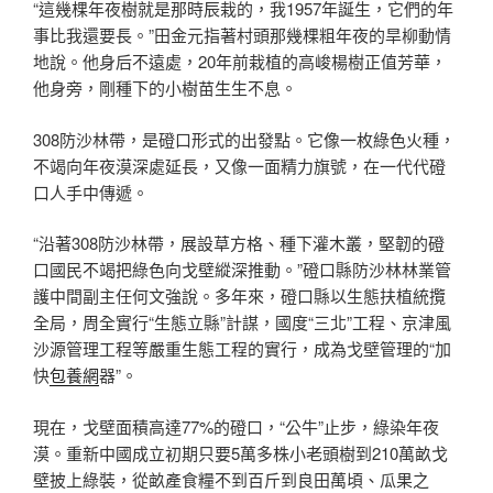
“這幾棵年夜樹就是那時辰栽的，我1957年誕生，它們的年
事比我還要長。”田金元指著村頭那幾棵粗年夜的旱柳動情
地說。他身后不遠處，20年前栽植的高峻楊樹正值芳華，
他身旁，剛種下的小樹苗生生不息。
308防沙林帶，是磴口形式的出發點。它像一枚綠色火種，
不竭向年夜漠深處延長，又像一面精力旗號，在一代代磴
口人手中傳遞。
“沿著308防沙林帶，展設草方格、種下灌木叢，堅韌的磴
口國民不竭把綠色向戈壁縱深推動。”磴口縣防沙林林業管
護中間副主任何文強說。多年來，磴口縣以生態扶植統攬
全局，周全實行“生態立縣”計謀，國度“三北”工程、京津風
沙源管理工程等嚴重生態工程的實行，成為戈壁管理的“加
快
包養網
器”。
現在，戈壁面積高達77%的磴口，“公牛”止步，綠染年夜
漠。重新中國成立初期只要5萬多株小老頭樹到210萬畝戈
壁披上綠裝，從畝產食糧不到百斤到良田萬頃、瓜果之