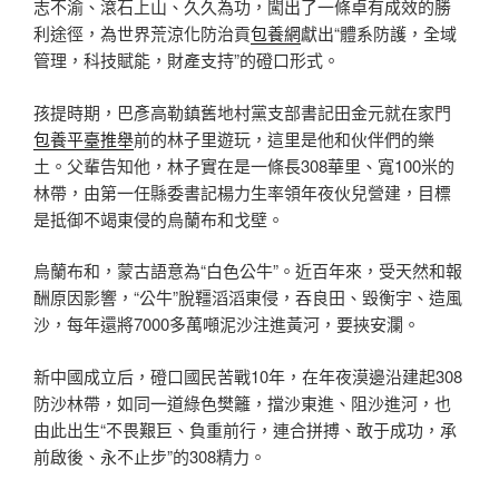
志不渝、滾石上山、久久為功，闖出了一條卓有成效的勝
利途徑，為世界荒涼化防治貢
包養網
獻出“體系防護，全域
管理，科技賦能，財產支持”的磴口形式。
孩提時期，巴彥高勒鎮舊地村黨支部書記田金元就在家門
包養平臺推舉
前的林子里遊玩，這里是他和伙伴們的樂
土。父輩告知他，林子實在是一條長308華里、寬100米的
林帶，由第一任縣委書記楊力生率領年夜伙兒營建，目標
是抵御不竭東侵的烏蘭布和戈壁。
烏蘭布和，蒙古語意為“白色公牛”。近百年來，受天然和報
酬原因影響，“公牛”脫韁滔滔東侵，吞良田、毀衡宇、造風
沙，每年還將7000多萬噸泥沙注進黃河，要挾安瀾。
新中國成立后，磴口國民苦戰10年，在年夜漠邊沿建起308
防沙林帶，如同一道綠色樊籬，擋沙東進、阻沙進河，也
由此出生“不畏艱巨、負重前行，連合拼搏、敢于成功，承
前啟後、永不止步”的308精力。