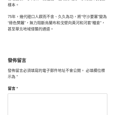
樣本。
75年，幾代磴口人鍥而不舍、久久為功，將“守沙要塞”變為
“綠色樊籬”，無力阻斷烏蘭布和戈壁向黃河和河套“糧倉”，
甚至華北地域侵襲的通道。
發佈留言
發佈留言必須填寫的電子郵件地址不會公開。
必填欄位標
示為
*
留言
*