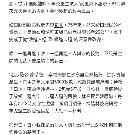
鄉，從“小風眼難睜、年夜風生坑人”到風來不起沙，磴口迎
來改天換地的古跡，翻開極新的敘事篇章。
磴口縣副縣長韓瑞先容
包養
，75年來，顛末磴口國民的不
懈盡力，烏蘭布和戈壁東緣已向西退卻15至25公里，真正
完成了從“沙進人退”到“綠進沙退”的汗青性改變。
綠，一進再進；沙，一退再退。人與沙的較勁，不只是空
間的比武，更是精力的對壘。
“治沙愚公”謝恭德，率領同鄉在沙窩里造林拓荒，進步食糧
產量，花甲之年又承包5000多畝荒涼將其釀成綠洲；勞模
王曰虎，帶頭治沙造林、2
包養
5年如一日護林，徹底轉變
了故鄉十種九空、沙逼人退的舊貌；林業標兵韓應聯，每
年有2／3時光守在戈壁，做項目調研、搞造林技巧研討，
為戈壁生態管理供給了大批一手材料……
在磴口，每小我都是治沙人，防沙治沙早已深深印刻在他
們性命的基因里。