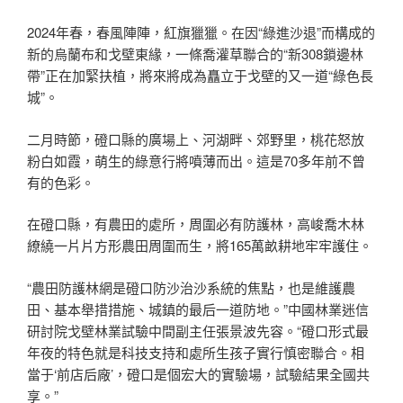
2024年春，春風陣陣，紅旗獵獵。在因“綠進沙退”而構成的
新的烏蘭布和戈壁東緣，一條喬灌草聯合的“新308鎖邊林
帶”正在加緊扶植，將來將成為矗立于戈壁的又一道“綠色長
城”。
二月時節，磴口縣的廣場上、河湖畔、郊野里，桃花怒放
粉白如霞，萌生的綠意行將噴薄而出。這是70多年前不曾
有的色彩。
在磴口縣，有農田的處所，周圍必有防護林，高峻喬木林
繚繞一片片方形農田周圍而生，將165萬畝耕地牢牢護住。
“農田防護林網是磴口防沙治沙系統的焦點，也是維護農
田、基本舉措措施、城鎮的最后一道防地。”中國林業迷信
研討院戈壁林業試驗中間副主任張景波先容。“磴口形式最
年夜的特色就是科技支持和處所生孩子實行慎密聯合。相
當于‘前店后廠’，磴口是個宏大的實驗場，試驗結果全國共
享。”