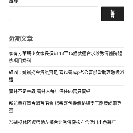
搜尋
搜
尋
近期文章
家有芳華期少女家長須知 13至15歲就適合求診秀傳醫院體
檢項目婦科
組圖：姚晨撈金貴氣實足 喜包養app老公曹郁當助理聽候派
遣
蜜蜂不是害蟲 養蜂人每年保住80萬只蜜蜂
新能量打算合輯首唱會 楊宗喜包養價格緯李玉剛黃綺珊登
臺
75歲退休阿嬤帶動左鄰台北秀傳健檢右舍活出出色暮年