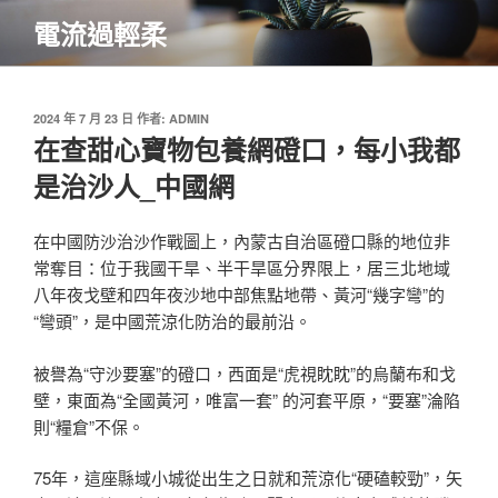
跳
電流過輕柔
至
主
要
內
發
2024 年 7 月 23 日
作者:
ADMIN
佈
在查甜心寶物包養網磴口，每小我都
容
於
是治沙人_中國網
在中國防沙治沙作戰圖上，內蒙古自治區磴口縣的地位非
常奪目：位于我國干旱、半干旱區分界限上，居三北地域
八年夜戈壁和四年夜沙地中部焦點地帶、黃河“幾字彎”的
“彎頭”，是中國荒涼化防治的最前沿。
被譽為“守沙要塞”的磴口，西面是“虎視眈眈”的烏蘭布和戈
壁，東面為“全國黃河，唯富一套” 的河套平原，“要塞”淪陷
則“糧倉”不保。
75年，這座縣域小城從出生之日就和荒涼化“硬磕較勁”，矢