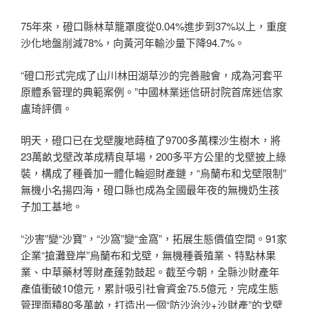
75年來，磴口縣林草籠罩度從0.04%進步到37%以上，重度
沙化地盤削減78%，向黃河年輸沙量下降94.7%。
“磴口形式完成了山川林田湖草沙的完善融會，成為河套平
原體系管理的典範案例。”中國林業迷信研討院首席迷信家
盧琦評價。
明天，磴口已在戈壁腹地蒔植了9700多萬棵沙生樹木，將
23萬畝戈壁改革成精良草場，200多平方公里的戈壁披上綠
裝，構成了種養加一體化輪迴財產鏈，“烏蘭布和戈壁限制”
無機小名揚四海，磴口縣也成為全國最年夜的無機奶生孩
子加工基地。
“沙害”變“沙寶”，“沙窩”變“金窩”，拓展生態價值空間。91家
企業“搶灘登岸”烏蘭布和戈壁，無機種養殖業、特點林果
業、中草藥材等財產蓬勃鼓起。截至今朝，全縣沙財產年
產值衝破10億元，累計吸引社會資金75.5億元，完成生態
管理面積80多萬畝，打造出一個“防沙治沙+沙財產”的戈壁