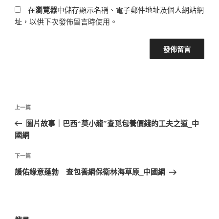
在
瀏覽器
中儲存顯示名稱、電子郵件地址及個人網站網
址，以供下次發佈留言時使用。
文
上
上一篇
章
一
圖片故事｜巴西“莫小龍”查覓包養價錢的工夫之道_中
導
篇
國網
覽
文
章
下
下一篇
一
護佑綠意蓬勃 查包養網保衛林海草原_中國網
篇
文
章