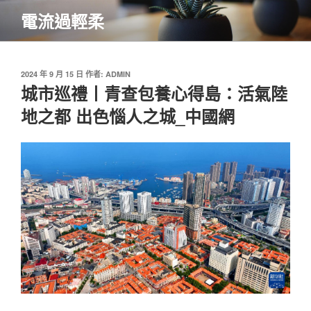
跳
電流過輕柔
至
主
要
內
發
2024 年 9 月 15 日
作者:
ADMIN
佈
城市巡禮丨青查包養心得島：活氣陸
容
於
地之都 出色惱人之城_中國網