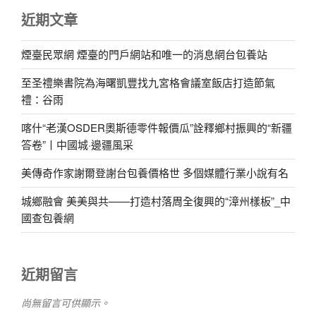
近期文章
煙臺民眾網 煙臺的門戶網站和唯一的消息網台包養站
至圣禮樂書院為海曙凱豐找九宮格會議室飯店打造節氣
禮：谷雨
喀什“老漢OSDER奧斯德零件報價瓜”詮釋鄉村振興的“新疆
答卷”丨中國城·邊疆風采
美傳奇作家謝爾登謝台包養價格世 多個媒體行業小說有名
城鄉融會 美美與共——打造村落周全復興的“漳州樣板”_中
國查包養網
近期留言
尚無留言可供顯示。