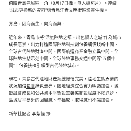
俯瞰青島老城區一角（8月17日攝，無人機照片）。連續
“城市更換新的資料”讓青島汗青文明街區煥產生機。
青島，因海而生，向海而興。
近年來，青島市將“活氣陸地之都、出色惱人之城”作為城市
成長愿景，出力打造國際陸地科技創
包養網價錢
新中間、
全球古代陸地財產中間、國際航運商業金融立異中間、全
球陸地生態示范中間、全球陸地事務交通中間等“五個中
間”，
包養
扶植引領型古代陸地城市。
現在，青島古代陸地財產系統慢慢完美，陸地生態周遭的
狀況加倍
包養
綠色漂亮，陸地經濟綜合實力明顯加強，城
鄉融會成長和公共資本平衡設置裝備擺設程度不竭進步，
島城居平易近的回屬感、幸福感、取得感也不竭加強。
新華社記者 李紫恒 攝