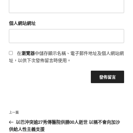
個人網站網址
在
瀏覽器
中儲存顯示名稱、電子郵件地址及個人網站網
址，以供下次發佈留言時使用。
文
上
上一篇
章
一
以巴沖突逾27秀傳醫院供膳00人逝世 以稱不會向加沙
導
篇
供給人性主義支援