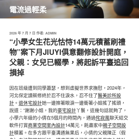
跳
電流過輕柔
至
主
要
內
發
2026 年 7 月 7 日
作者:
ADMIN
佈
“小學女生花光怙恃14萬元積蓄刷禮
容
於
物”案下月JIUYI俱意翻修設計開庭，
父親：女兒已輟學，將起訴平臺追回
損掉
因在班級遭到同學蕭瑟，想到虛擬世界求撫慰，2024年，
河北保定讀蔡修終於忍不住淚水，忍不住了
醫美診所設
計
。
退休宅設計
她一邊擦著眼淚一邊衝著小姐搖了搖頭，
說道：“謝謝小姐，我的
豪宅設計
丫鬟，這幾句話就夠了，
小學六年級的小倩在5個月的時間內，通過
侘寂風
聊天結交
軟件打賞
商業空間室內設計
14萬元，耗盡家中
親子空間設
計
積蓄。在多方跟平臺溝通無果后，小倩的父親陳正（假