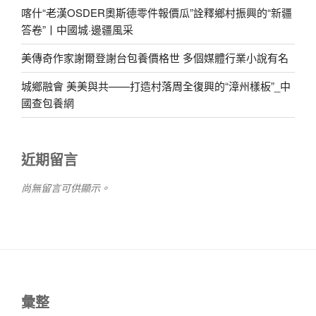
喀什“老漢OSDER奧斯德零件報價瓜”詮釋鄉村振興的“新疆
答卷”丨中國城·邊疆風采
美傳奇作家謝爾登謝台包養價格世 多個媒體行業小說有名
城鄉融會 美美與共——打造村落周全復興的“漳州樣板”_中
國查包養網
近期留言
尚無留言可供顯示。
彙整