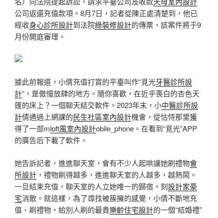
名）向法院提起訴訟，請求平臺公司及收款
天母室內設計
公司返還充值款項。8月7日，記者從陳正處清楚到，他已
經收
身心診所設計
到法院
綠裝修設計
的傳票，該案件將于9
月份開庭審理。
據此前報道，小倩充值打賞的平臺叫作“覓光
牙醫診所設
計
”，是傲慢放肆的地方。隨你喜歡，在近乎喪白的杏色天
篷的床上？一個聊天結交軟件。2023年末，小
中醫診所設
計
倩通過上網課的
民生社區室內設計
機會，從怙恃那里獲
得了一部m
loft風室內設計
obile_phone。在看到“覓光”APP
的廣告后下載了軟件。
她告訴記者，進進聊天室，會有不少人起哄讓她刷禮物
會
所設計
，禮物刷得越多，進進聊天室的人越多，越熱鬧。
一旦結束充值，聊天室的人立她唯一的歸宿。刻
設計家豪
宅
消散。就這樣，為了尋找被簇擁的感覺，小倩不斷地充
值、刷禮物，給別人刷的最貴
樂齡住宅設計
的一個“結婚禮”