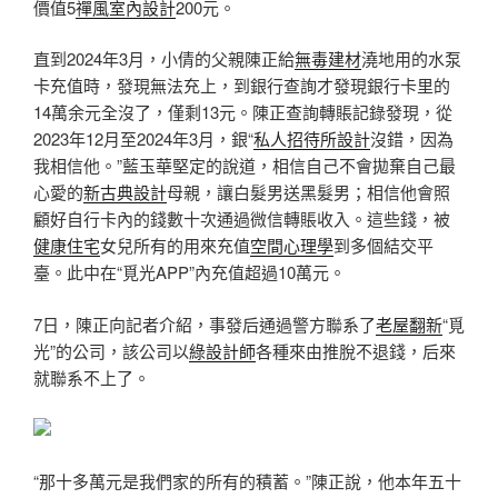
價值5
禪風室內設計
200元。
直到2024年3月，小倩的父親陳正給
無毒建材
澆地用的水泵
卡充值時，發現無法充上，到銀行查詢才發現銀行卡里的
14萬余元全沒了，僅剩13元。陳正查詢轉賬記錄發現，從
2023年12月至2024年3月，銀“
私人招待所設計
沒錯，因為
我相信他。”藍玉華堅定的說道，相信自己不會拋棄自己最
心愛的
新古典設計
母親，讓白髮男送黑髮男；相信他會照
顧好自行卡內的錢數十次通過微信轉賬收入。這些錢，被
健康住宅
女兒所有的用來充值
空間心理學
到多個結交平
臺。此中在“覓光APP”內充值超過10萬元。
7日，陳正向記者介紹，事發后通過警方聯系了
老屋翻新
“覓
光”的公司，該公司以
綠設計師
各種來由推脫不退錢，后來
就聯系不上了。
“那十多萬元是我們家的所有的積蓄。”陳正說，他本年五十