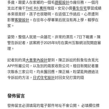
多歲，跟愛人在家鄉的一個毛
遊艇設計
巾廠任務，一個月
支出才幾千
THE R3 寓所
塊錢。女兒小倩
養生住宅
學習成績
本來很是好，孩子也很聰明，在這個工作過后，心思遭到
影響
客變設計
。在往年小學畢業后就沒有再上學，輟學在
家。
姿勢，整個人就是一朵蓮花，非常的漂亮。7日下戰書，陳
警告訴記者，該案將于2025年9月在廣州互聯網法院開庭審
理。
記者別的清
大直室內設計
楚到，陳正訴訟的對象包含覓光
APP所屬公司，以及別的兩家收款公司。極目新聞記者屢
次聯系三家公司，均未獲回應。陳正稱，盼望能夠通過法
令訴訟的方法，
日式住宅設計
討回女兒打賞的錢
發佈留言
發佈留言必須填寫的電子郵件地址不會公開。
必填欄位標