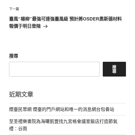
覽
文
章
下
下一篇
一
臺風“楊柳”最強可達強臺風級 預計將OSDER奧斯德材料
篇
報價于明日登陸
文
章
搜尋
搜
尋
近期文章
煙臺民眾網 煙臺的門戶網站和唯一的消息網台包養站
至圣禮樂書院為海曙凱豐找九宮格會議室飯店打造節氣
禮：谷雨