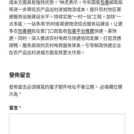
成本方面具有独特优势。”林虎表示，今年国家
包養
邮政局
将进一步降低农产品出村进城物流成本，提升农村地区寄
递服务设施建设水平。持续实施“一村一站”工程，加快“一
点多能、一站多用”的村级寄递物流综合服务站建设，让更
多农
包養網
民在家门口就能收
包養平台推薦
快递、寄快
递。同时，深入推进农村电商与快递协同发展，打造流通
顺畅、服务高效的农村电商服务体系，引导邮政快递企业
在农产品出村进城方面发挥更大作用。
發佈留言
發佈留言必須填寫的電子郵件地址不會公開。
必填欄位標
示為
*
留言
*