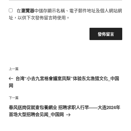
在
瀏覽器
中儲存顯示名稱、電子郵件地址及個人網站網
址，以供下次發佈留言時使用。
文
上
上一篇
章
一
台湾“小去九宮格會議室凤梨”体验东北渔猎文化_中国
導
篇
网
覽
文
章
下
下一篇
一
春风送岗促就查包養網业 招聘求职人行早——大连2024年
篇
首场大型招聘会见闻_中国网
文
章