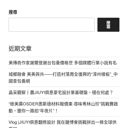
搜尋
搜
尋
近期文章
美傳奇作家謝爾登謝台包養價格世 多個媒體行業小說有名
城鄉融會 美美與共——打造村落周全復興的“漳州樣板”_中
國查包養網
晶采觀察丨農JIUYI俱意豪宅設計業基礎盤，穩在何處？
“綠美廣OSDER奧斯德材料報價東·尋味粵林山珍”挑戰賽啟
動，邀你一路拍“年夜片”！
Vlog |JIUYI俱意翻修設計 我在鏈博會挑戰拼出一條全球供