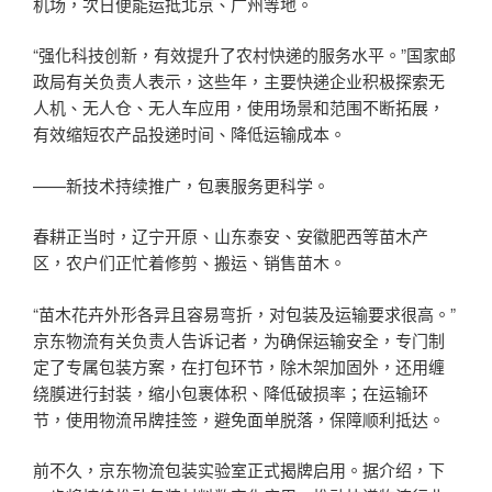
机场，次日便能运抵北京、广州等地。
“强化科技创新，有效提升了农村快递的服务水平。”国家邮
政局有关负责人表示，这些年，主要快递企业积极探索无
人机、无人仓、无人车应用，使用场景和范围不断拓展，
有效缩短农产品投递时间、降低运输成本。
——新技术持续推广，包裹服务更科学。
春耕正当时，辽宁开原、山东泰安、安徽肥西等苗木产
区，农户们正忙着修剪、搬运、销售苗木。
“苗木花卉外形各异且容易弯折，对包装及运输要求很高。”
京东物流有关负责人告诉记者，为确保运输安全，专门制
定了专属包装方案，在打包环节，除木架加固外，还用缠
绕膜进行封装，缩小包裹体积、降低破损率；在运输环
节，使用物流吊牌挂签，避免面单脱落，保障顺利抵达。
前不久，京东物流包装实验室正式揭牌启用。据介绍，下