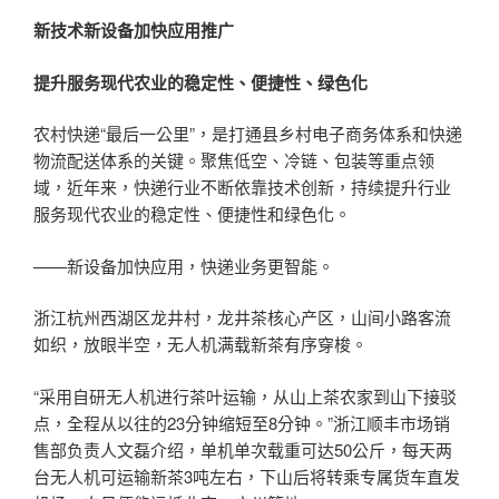
新技术新设备加快应用推广
提升服务现代农业的稳定性、便捷性、绿色化
农村快递“最后一公里”，是打通县乡村电子商务体系和快递
物流配送体系的关键。聚焦低空、冷链、包装等重点领
域，近年来，快递行业不断依靠技术创新，持续提升行业
服务现代农业的稳定性、便捷性和绿色化。
——新设备加快应用，快递业务更智能。
浙江杭州西湖区龙井村，龙井茶核心产区，山间小路客流
如织，放眼半空，无人机满载新茶有序穿梭。
“采用自研无人机进行茶叶运输，从山上茶农家到山下接驳
点，全程从以往的23分钟缩短至8分钟。”浙江顺丰市场销
售部负责人文磊介绍，单机单次载重可达50公斤，每天两
台无人机可运输新茶3吨左右，下山后将转乘专属货车直发