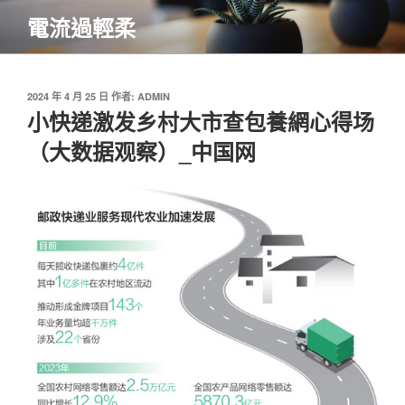
跳
電流過輕柔
至
主
要
內
發
2024 年 4 月 25 日
作者:
ADMIN
佈
小快递激发乡村大市查包養網心得场
容
於
（大数据观察）_中国网