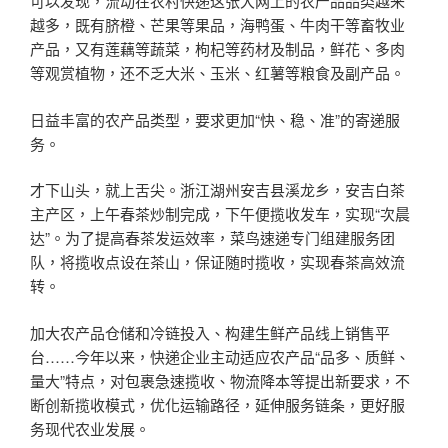
可以发现，流动在农村快递这张大网上的农产品品类越来
越多，既有脐橙、芒果等果品，海鸭蛋、牛肉干等畜牧业
产品，又有莲藕等蔬菜，枸杞等药材及制品，鲜花、多肉
等观赏植物，还不乏大米、玉米、红薯等粮食及副产品。
日益丰富的农产品类型，要求更加“快、稳、准”的寄递服
务。
才下山头，就上舌尖。浙江湖州安吉县溪龙乡，安吉白茶
主产区，上午春茶炒制完成，下午便揽收发车，实现“次晨
达”。为了提高春茶发运效率，菜鸟速递专门组建服务团
队，将揽收点设在茶山，保证随时揽收，实现春茶高效流
转。
加大农产品仓储和冷链投入、构建生鲜产品线上销售平
台……今年以来，快递企业主动适应农产品“品多、质鲜、
量大”特点，对包裹急速揽收、物流降本等提出新要求，不
断创新揽收模式，优化运输路径，延伸服务链条，更好服
务现代农业发展。