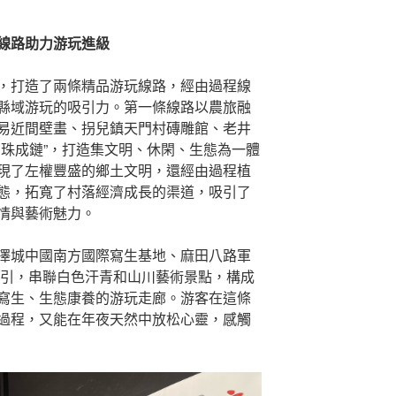
線路助力游玩進級
，打造了兩條精品游玩線路，經由過程線
縣域游玩的吸引力。第一條線路以農旅融
易近間壁畫、拐兒鎮天門村磚雕館、老井
串珠成鏈”，打造集文明、休閑、生態為一體
現了左權豐盛的鄉土文明，還經由過程植
態，拓寬了村落經濟成長的渠道，吸引了
情與藝術魅力。
澤城中國南方國際寫生基地、麻田八路軍
牽引，串聯白色汗青和山川藝術景點，構成
寫生、生態康養的游玩走廊。游客在這條
過程，又能在年夜天然中放松心靈，感觸