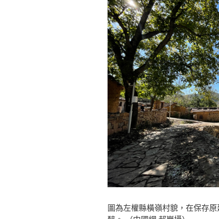
圖為左權縣橫嶺村貌，在保存原