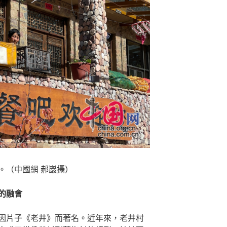
。（中國網 郝巖攝）
的融會
因片子《老井》而著名。近年來，老井村