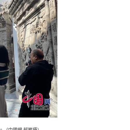
。（中國網 郝巖攝）