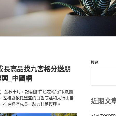
搜尋
 成長高品找九宮格分送朋
興_中國網
）金秋十月，記者隨“白色左權行”采風團
，左權縣依托豐盛的白色底蘊和太行山富
近期文
，推進經濟成長，助力村落復興。
“綠美廣OSDE