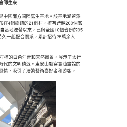
會師生來
是中國南方國際寫生基地。該基地涵蓋澤
在4個鄉鎮的21個村，擁有跨越200個寫
。自基地運營以來，已與全國10個省份的95
持久一起配合關系，累計招待25萬余人
合左權的白色汗青和天然風景，展示了太行
時代的文明積淀。東安山超寫實油畫館的
風情，吸引了浩繁藝術喜好者和游客。