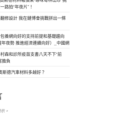
一路拍“年夜片”！
YI俱意翻修設計 我在鏈博會挑戰拼出一條
查包養網向好的支持前提和基礎趨向
握年夜勢 推進經濟連續向好）_中國網
村森和診所疫苗支書八天不下“前
寫擔負
R奧斯德汽車材料多越好？
言
顯示。