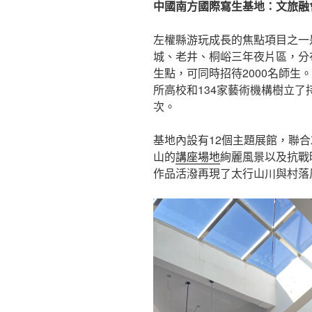
中國南方國際寫生基地：文旅融
左權縣游玩成長的焦點項目之一
城、老井、桐峪三年夜片區，分布
生點，可同時招待2000名師生
所高校和134家藝術機構樹立了
次。
基地內設有12個主題展館，聯
山的
講座場地
絢麗風景以及抗戰
作品活潑再現了太行山川與村落