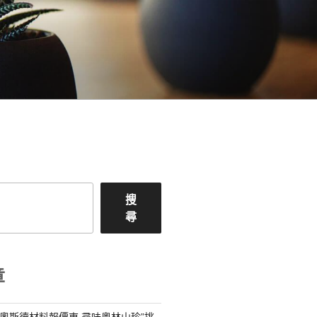
搜
尋
章
R奧斯德材料報價東·尋味粵林山珍”挑