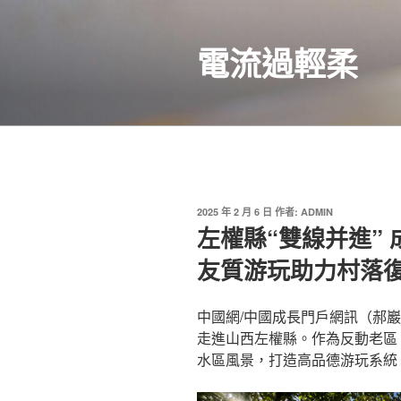
跳
至
電流過輕柔
主
要
內
容
發
2025 年 2 月 6 日
作者:
ADMIN
佈
左權縣“雙線并進”
於
友質游玩助力村落復
中國網/中國成長門戶網訊（郝巖
走進山西左權縣。作為反動老區
水區風景，打造高品德游玩系統