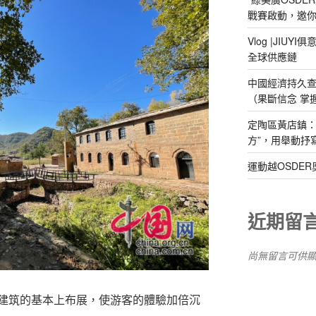
戰賽啟動，邀你
Vlog |JIU
全球供應鏈
中國經濟持久
（果斷信念 掌
定陶區黃店鎮：
方”，用舉動抒
運動越OSDE
近期留
尚無留言可供
建筑的基本上布展，使游客的體驗加倍沉