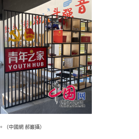
。（中國網 郝巖攝）