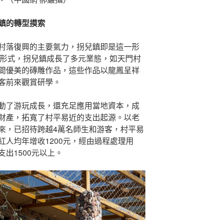
鎮的轉型摸索
村落復興的主要氣力，拐兒鎮即是這一形
”形式，拐兒鎮成長了多元業態，如天門村
間優美的磚雕作品，這些作品以龍鳳呈祥
客前來觀賞研學。
動了游玩成長，還充足應用當地資本，成
財產，拓寬了村平易近的支出起源。以老
來，已招待跨越4萬名師生和游客，村平易
人均年增收1200元，經由過程處理用
出1500元以上。