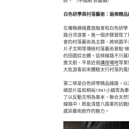
醉。 （中國網 郝巖攝）
白色研學與村落藝術：兩條精品
左權縣繚繞農旅融會和白色研學
路分流游客，進一個步驟晉陞了
會的村落藝術為主題，將桃園平
片子文明等傳統村落藝術景點“
的田園綜合體。這條線路不只展
進文創、平易近宿
講授場地
等業
大批游客前來體驗太行村落的風
第二條是白色研學精品線路，以
總部片區和桐峪1941小鎮等為
了以反動文明為基本，聯合天然
線路中，既能清楚八路軍的抗戰
感染藝術創作的魅力。