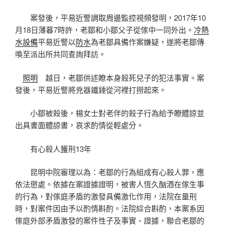
案發後，平易近警調取周邊監控視頻發明，2017年10
月18日薄暮7時許，老鄒和小鄒父子從傢中一同外出。
冷熱
水設備
平易近警以
防水
為老鄒具備作案嫌疑，遂將老鄒傳
喚至派出所共同查詢拜訪。
照明
越日，老鄒供述瞭本身殺死兒子的犯法事實。案
發後，平易近警將兇器鐵錘從河裡打撈起來。
小鄒被殺後，楊女士對老伴的殺子行為給予瞭體諒並
出具書面體諒書，哀求酌情從輕處分。
有心殺人獲刑13年
昆明中院審理以為：老鄒的行為組成有心殺人罪，應
依法懲處。依據在案證據證明，被害人恆久酗酒在傢生事
的行為，對傢庭矛盾的激發具備激化作用，法院在量刑
時，對案件因由予以酌情斟酌。法院綜合斟酌，本案系因
傢庭外部矛盾激發的案件性子及事實、證據，聯合老鄒的