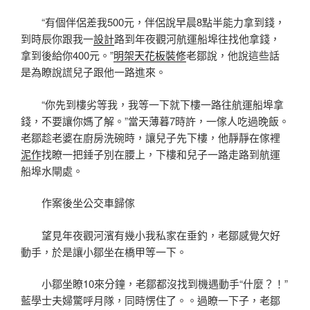
“有個伴侶差我500元，伴侶說早晨8點半能力拿到錢，
到時辰你跟我一
設計
路到年夜觀河航運船埠往找他拿錢，
拿到後給你400元。”
明架天花板裝修
老鄒說，他說這些話
是為瞭說謊兒子跟他一路進來。
“你先到樓劣等我，我等一下就下樓一路往航運船埠拿
錢，不要讓你媽了解。”當天薄暮7時許，一傢人吃過晚飯。
老鄒趁老婆在廚房洗碗時，讓兒子先下樓，他靜靜在傢裡
泥作
找瞭一把錘子別在腰上，下樓和兒子一路走路到航運
船埠水閘處。
作案後坐公交車歸傢
望見年夜觀河濱有幾小我私家在垂釣，老鄒感覺欠好
動手，於是讓小鄒坐在橋甲等一下。
小鄒坐瞭10來分鐘，老鄒都沒找到機遇動手“什麼？！”
藍學士夫婦驚呼月隊，同時愣住了。。過瞭一下子，老鄒