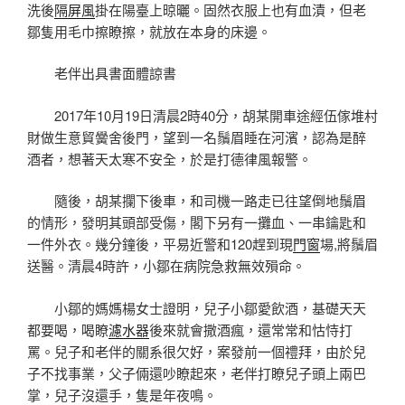
洗後
隔屏風
掛在陽臺上晾曬。固然衣服上也有血漬，但老
鄒隻用毛巾擦瞭擦，就放在本身的床邊。
老伴出具書面體諒書
2017年10月19日清晨2時40分，胡某開車途經伍傢堆村
財做生意貿黌舍後門，望到一名鬚眉睡在河濱，認為是醉
酒者，想著天太寒不安全，於是打德律風報警。
隨後，胡某攔下後車，和司機一路走已往望倒地鬚眉
的情形，發明其頭部受傷，閣下另有一攤血、一串鑰匙和
一件外衣。幾分鐘後，平易近警和120趕到現
門窗
場,將鬚眉
送醫。清晨4時許，小鄒在病院急救無效殞命。
小鄒的媽媽楊女士證明，兒子小鄒愛飲酒，基礎天天
都要喝，喝瞭
濾水器
後來就會撒酒瘋，還常常和怙恃打
罵。兒子和老伴的關系很欠好，案發前一個禮拜，由於兒
子不找事業，父子倆還吵瞭起來，老伴打瞭兒子頭上兩巴
掌，兒子沒還手，隻是年夜鳴。