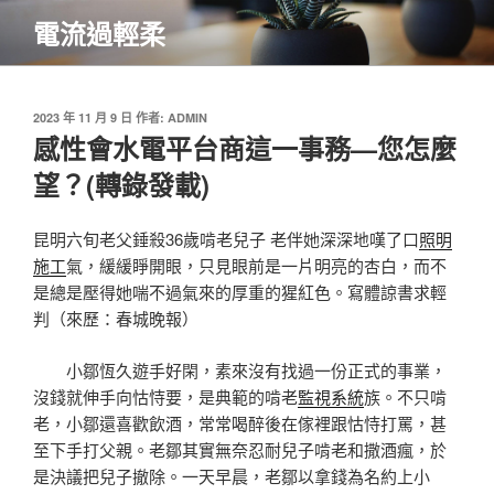
跳
電流過輕柔
至
主
要
內
發
2023 年 11 月 9 日
作者:
ADMIN
佈
感性會水電平台商這一事務—您怎麼
容
於
望？(轉錄發載)
昆明六旬老父錘殺36歲啃老兒子 老伴她深深地嘆了口
照明
施工
氣，緩緩睜開眼，只見眼前是一片明亮的杏白，而不
是總是壓得她喘不過氣來的厚重的猩紅色。寫體諒書求輕
判（來歷：春城晚報）
小鄒恆久遊手好閑，素來沒有找過一份正式的事業，
沒錢就伸手向怙恃要，是典範的啃老
監視系統
族。不只啃
老，小鄒還喜歡飲酒，常常喝醉後在傢裡跟怙恃打罵，甚
至下手打父親。老鄒其實無奈忍耐兒子啃老和撒酒瘋，於
是決議把兒子撤除。一天早晨，老鄒以拿錢為名約上小