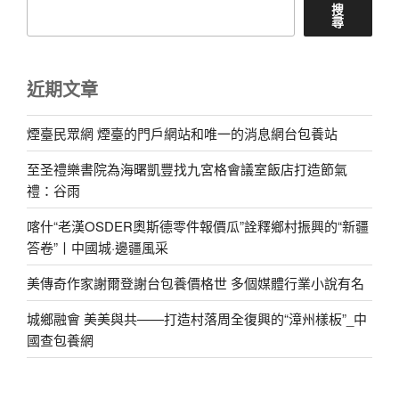
搜
尋
近期文章
煙臺民眾網 煙臺的門戶網站和唯一的消息網台包養站
至圣禮樂書院為海曙凱豐找九宮格會議室飯店打造節氣
禮：谷雨
喀什“老漢OSDER奧斯德零件報價瓜”詮釋鄉村振興的“新疆
答卷”丨中國城·邊疆風采
美傳奇作家謝爾登謝台包養價格世 多個媒體行業小說有名
城鄉融會 美美與共——打造村落周全復興的“漳州樣板”_中
國查包養網