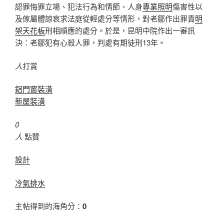
認罪悔罪立場、犯法行為和情節、人身
專業照明
傷害性以
及傢屬體諒哀求法庭從輕處分等情形，對老鄒作出罪責
明
架天花板
刑相順應的處分。於是，昆明中院作出一審訊
決：老鄒犯有心殺人罪，判處有期徒刑13年。
人
打賞
鋁門窗裝潢
新屋裝潢
0
人
點贊
設計
冷氣排水
主帖得到的海角分：
0