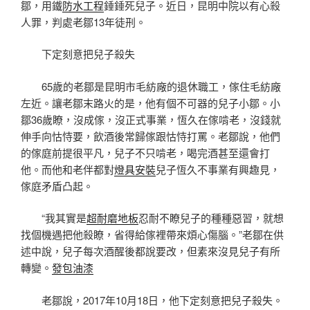
鄒，用鐵
防水工程
錘錘死兒子。近日，昆明中院以有心殺
人罪，判處老鄒13年徒刑。
下定刻意把兒子殺失
65歲的老鄒是昆明市毛紡廠的退休職工，傢住毛紡廠
左近。讓老鄒末路火的是，他有個不可器的兒子小鄒。小
鄒36歲瞭，沒成傢，沒正式事業，恆久在傢啃老，沒錢就
伸手向怙恃要，飲酒後常歸傢跟怙恃打罵。老鄒說，他們
的傢庭前提很平凡，兒子不只啃老，喝完酒甚至還會打
他。而他和老伴都對
燈具安裝
兒子恆久不事業有興趣見，
傢庭矛盾凸起。
“我其實是
超耐磨地板
忍耐不瞭兒子的種種惡習，就想
找個機遇把他殺瞭，省得給傢裡帶來煩心傷腦。”老鄒在供
述中說，兒子每次酒醒後都說要改，但素來沒見兒子有所
轉變。
發包油漆
老鄒說，2017年10月18日，他下定刻意把兒子殺失。