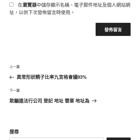
在
瀏覽器
中儲存顯示名稱、電子郵件地址及個人網站網
址，以供下次發佈留言時使用。
文
上
上一篇
章
一
異常形狀精子比率九宮格會議93%
導
篇
覽
文
下
下一篇
章
一
欺騙違法行公司 登記 地址 營業 地址為
篇
文
章
搜尋