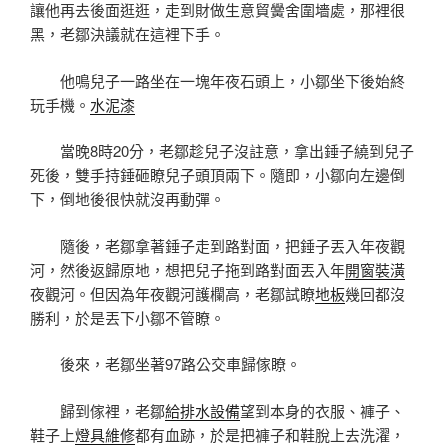
讓他再去後面逛逛，走到財做生意貿黌舍圍墻處，那裡很
黑，老鄒決議就在這裡下手。
他鳴兒子一路坐在一塊年夜石頭上，小鄒坐下後始終
玩手機。
水泥漆
當晚8時20分，老鄒趁兒子沒註意，拿出錘子繞到兒子
死後，雙手持錘砸瞭兒子頭頂兩下。隨即，小鄒向左邊倒
下，倒地後很快就沒再動彈。
隨後，老鄒拿著錘子走到路對面，把錘子丟入年夜觀
河，然後返歸原地，想把兒子拖到路對面丟入年
開窗裝潢
夜觀河。但因為年夜觀河護欄高，老鄒試瞭
地板
幾回都沒
勝利，於是丟下小鄒不管瞭。
後來，老鄒坐著97路公交車歸傢瞭。
歸到傢裡，老鄒
給排水設備
望到本身的衣服、褲子、
鞋子上
燈具維修
都有血跡，於是把褲子和鞋脫上去洗濯，