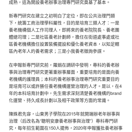
成熟，這為開設養老辦事治理專門研究奠基了基本。
新專門研究在建立之初明白了定位，即在公共治理門類
下，統籌工商治理學科屬性，目的是培育三類人才：一是
養老機構個人工作司理人，即將來的養老院院長、養老團
體總司理；二是社區養老計劃師，擔任在街道處事處或社
區養老機構擔任設置裝備擺設和優化養老資本，以知足轄
區內老年人的養老需求；三是小我養老徵詢參謀。
在申報新專門研究前，羅娟在調研中發明，專科的養老辦
事與治理專門研究更著重辦事層面，重要培育的是面向養
老機構的護理員；本科的養老辦事治理專門研究重要目的
是培育可以或許勝任養老機構運營治理的人才。是以，在4
年的本科培育計劃中，先生需求深刻清楚養老機構的brand
化運營、持久成長計劃以及相干政策等方面的常識。
陳姝君先容，山東男子學院在2015年就開端辦老年辦事與
治理（后改名為“聰明安康養老辦事與治理”）專科專門研
究，每年招生範圍在150人擺佈，2020年申報獲批養老辦事