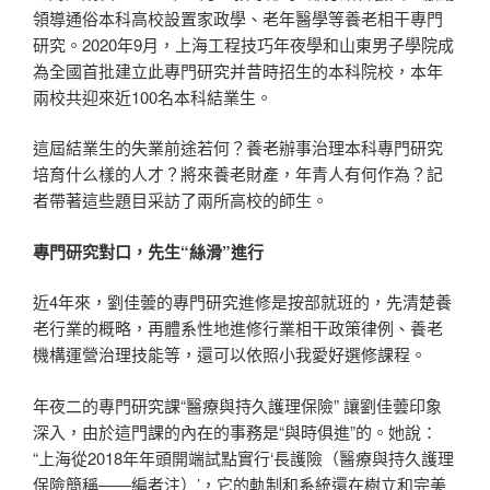
領導通俗本科高校設置家政學、老年醫學等養老相干專門
研究。2020年9月，上海工程技巧年夜學和山東男子學院成
為全國首批建立此專門研究并昔時招生的本科院校，本年
兩校共迎來近100名本科結業生。
這屆結業生的失業前途若何？養老辦事治理本科專門研究
培育什么樣的人才？將來養老財產，年青人有何作為？記
者帶著這些題目采訪了兩所高校的師生。
專門研究對口，先生“絲滑”進行
近4年來，劉佳蕓的專門研究進修是按部就班的，先清楚養
老行業的概略，再體系性地進修行業相干政策律例、養老
機構運營治理技能等，還可以依照小我愛好選修課程。
年夜二的專門研究課“醫療與持久護理保險” 讓劉佳蕓印象
深入，由於這門課的內在的事務是“與時俱進”的。她說：
“上海從2018年年頭開端試點實行‘長護險（醫療與持久護理
保險簡稱——編者注）’，它的軌制和系統還在樹立和完美