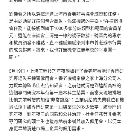
劉佳蕓之所以選擇進進上海市養老辦事協會練習和任務，
是由於她愛好這個包含萬象、佈滿機遇的平臺。“在這個協
會任務，能接觸到旗下1000多家分歧類型和範圍的會員單
元，還能在座談會上清楚一線的調研數據、聽業內的專家
和教員頒發不雅點，直不雅感觸感染到本市養老辦事行業
的成長趨向。將來，我也許無機會往更年夜的平臺闖一
闖。”
3月19日，上海工程技巧年夜學舉行了養老辦事治理專門研
究專場失業練習僱用會。養老機構泰康之家上海分公司人
力資本總監毛佳杰告知記者，之前他就清楚到這所高校的
這個專門研究本年有第一屆本科生結業，而當天現場排場
比他之前料想的加倍“非常熱絡”：企業供給的失業職位和機
遇弘遠于該專門研究第一屆結業生的多少數字；該專門研
究年夜一到年夜三的同窗和公共治理、社會任務等非養老
專門研究的碩士生也獵奇地前來餐與加入僱用會，以便本
身更早地清楚市場上企業的僱用需求。