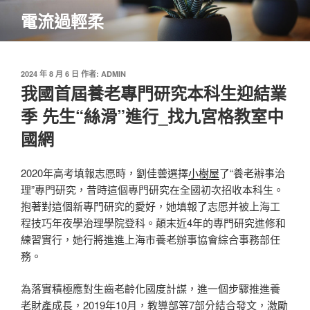
跳
電流過輕柔
至
主
要
內
發
2024 年 8 月 6 日
作者:
ADMIN
佈
我國首屆養老專門研究本科生迎結業
容
於
季 先生“絲滑”進行_找九宮格教室中
國網
2020年高考填報志愿時，劉佳蕓選擇
小樹屋
了“養老辦事治
理”專門研究，昔時這個專門研究在全國初次招收本科生。
抱著對這個新專門研究的愛好，她填報了志愿并被上海工
程技巧年夜學治理學院登科。顛末近4年的專門研究進修和
練習實行，她行將進進上海市養老辦事協會綜合事務部任
務。
為落實積極應對生齒老齡化國度計謀，進一個步驟推進養
老財產成長，2019年10月，教導部等7部分結合發文，激勵