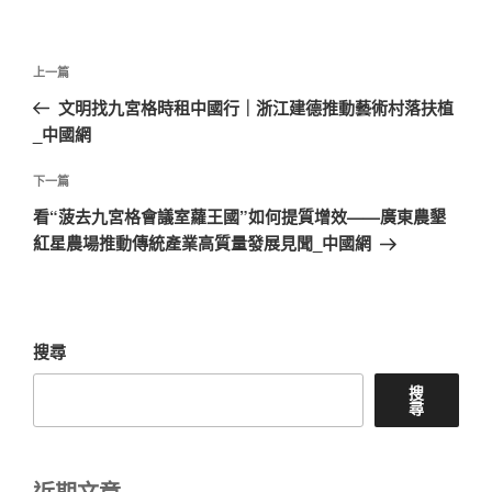
文
上
上一篇
章
一
文明找九宮格時租中國行｜浙江建德推動藝術村落扶植
導
篇
_中國網
覽
文
章
下
下一篇
一
看“菠去九宮格會議室蘿王國”如何提質增效——廣東農墾
篇
紅星農場推動傳統產業高質量發展見聞_中國網
文
章
搜尋
搜
尋
近期文章