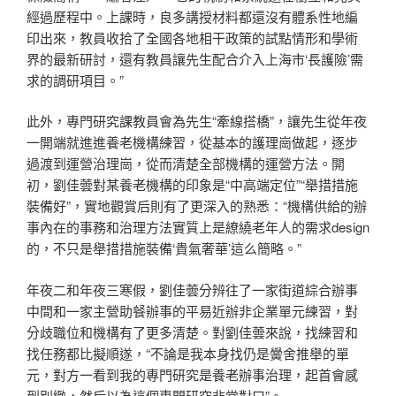
經過歷程中。上課時，良多講授材料都還沒有體系性地編
印出來，教員收拾了全國各地相干政策的試點情形和學術
界的最新研討，還有教員讓先生配合介入上海市‘長護險’需
求的調研項目。”
此外，專門研究課教員會為先生“牽線搭橋”，讓先生從年夜
一開端就進進養老機構練習，從基本的護理崗做起，逐步
過渡到運營治理崗，從而清楚全部機構的運營方法。開
初，劉佳蕓對某養老機構的印象是“中高端定位”“舉措措施
裝備好”，實地觀賞后則有了更深入的熟悉：“機構供給的辦
事內在的事務和治理方法實質上是繚繞老年人的需求design
的，不只是舉措措施裝備‘貴氣奢華’這么簡略。”
年夜二和年夜三寒假，劉佳蕓分辨往了一家街道綜合辦事
中間和一家主營助餐辦事的平易近辦非企業單元練習，對
分歧職位和機構有了更多清楚。對劉佳蕓來說，找練習和
找任務都比擬順遂，“不論是我本身找仍是黌舍推舉的單
元，對方一看到我的專門研究是養老辦事治理，起首會感
到別緻，然后以為這個專門研究非常對口”。