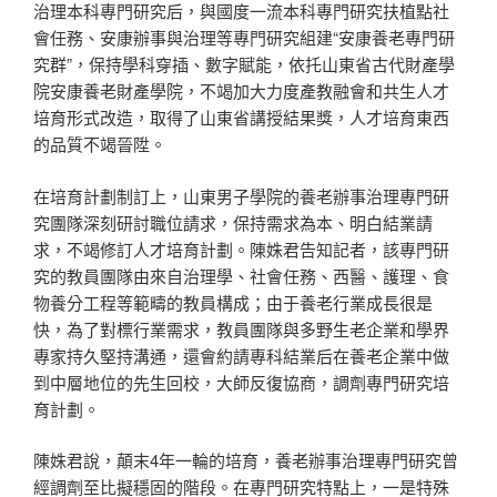
治理本科專門研究后，與國度一流本科專門研究扶植點社
會任務、安康辦事與治理等專門研究組建“安康養老專門研
究群”，保持學科穿插、數字賦能，依托山東省古代財產學
院安康養老財產學院，不竭加大力度產教融會和共生人才
培育形式改造，取得了山東省講授結果獎，人才培育東西
的品質不竭晉陞。
在培育計劃制訂上，山東男子學院的養老辦事治理專門研
究團隊深刻研討職位請求，保持需求為本、明白結業請
求，不竭修訂人才培育計劃。陳姝君告知記者，該專門研
究的教員團隊由來自治理學、社會任務、西醫、護理、食
物養分工程等範疇的教員構成；由于養老行業成長很是
快，為了對標行業需求，教員團隊與多野生老企業和學界
專家持久堅持溝通，還會約請專科結業后在養老企業中做
到中層地位的先生回校，大師反復協商，調劑專門研究培
育計劃。
陳姝君說，顛末4年一輪的培育，養老辦事治理專門研究曾
經調劑至比擬穩固的階段。在專門研究特點上，一是特殊