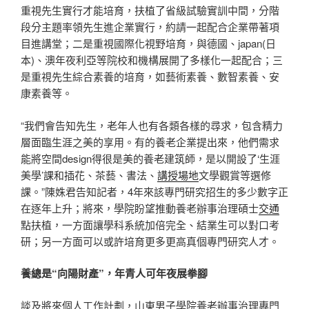
重視先生實行才能培育，扶植了省級試驗實訓中間，分階
段分主題率領先生進企業實行，約請一起配合企業帶著項
目進講堂；二是重視國際化視野培育，與德國、japan(日
本)、澳年夜利亞等院校和機構展開了多樣化一起配合；三
是重視先生綜合素養的培育，如藝術素養、數智素養、安
康素養等。
“我們會告知先生，老年人也有各類各樣的尋求，包含精力
層面臨生涯之美的享用。有的養老企業提出來，他們需求
能將空間design得很是美的養老建筑師，是以開設了‘生涯
美學’課和插花、茶藝、書法、
講授場地
文學觀賞等選修
課。”陳姝君告知記者，4年來該專門研究招生的多少數字正
在逐年上升；將來，學院盼望推動養老辦事治理碩士
交通
點扶植，一方面讓學科系統加倍完全、結業生可以對口考
研；另一方面可以或許培育更多更高真個專門研究人才。
養總是“向陽財產”，年青人可年夜展拳腳
談及將來個人工作計劃，山東男子學院養老辦事治理專門