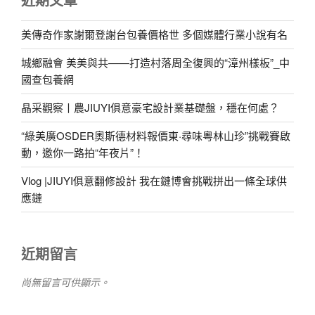
美傳奇作家謝爾登謝台包養價格世 多個媒體行業小說有名
城鄉融會 美美與共——打造村落周全復興的“漳州樣板”_中
國查包養網
晶采觀察丨農JIUYI俱意豪宅設計業基礎盤，穩在何處？
“綠美廣OSDER奧斯德材料報價東·尋味粵林山珍”挑戰賽啟
動，邀你一路拍“年夜片”！
Vlog |JIUYI俱意翻修設計 我在鏈博會挑戰拼出一條全球供
應鏈
近期留言
尚無留言可供顯示。