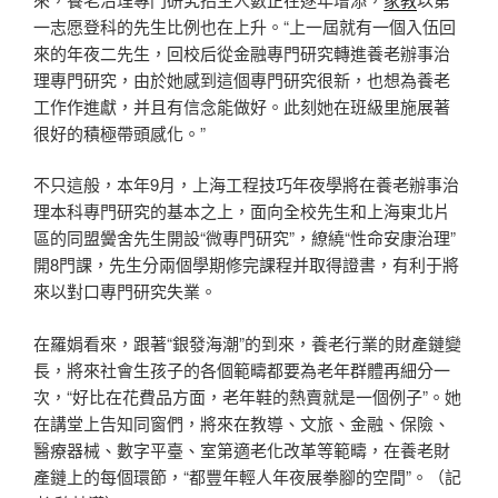
一志愿登科的先生比例也在上升。“上一屆就有一個入伍回
來的年夜二先生，回校后從金融專門研究轉進養老辦事治
理專門研究，由於她感到這個專門研究很新，也想為養老
工作作進獻，并且有信念能做好。此刻她在班級里施展著
很好的積極帶頭感化。”
不只這般，本年9月，上海工程技巧年夜學將在養老辦事治
理本科專門研究的基本之上，面向全校先生和上海東北片
區的同盟黌舍先生開設“微專門研究”，繚繞“性命安康治理”
開8門課，先生分兩個學期修完課程并取得證書，有利于將
來以對口專門研究失業。
在羅娟看來，跟著“銀發海潮”的到來，養老行業的財產鏈變
長，將來社會生孩子的各個範疇都要為老年群體再細分一
次，“好比在花費品方面，老年鞋的熱賣就是一個例子”。她
在講堂上告知同窗們，將來在教導、文旅、金融、保險、
醫療器械、數字平臺、室第適老化改革等範疇，在養老財
產鏈上的每個環節，“都豐年輕人年夜展拳腳的空間”。（記