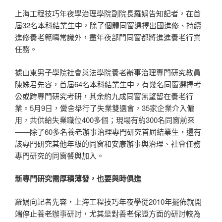
上海工程技巧年夜學治理學院副院長羅娟告知記者，在首
屆32名本科結業生中，除了個體同窗選擇出國進修、持續
進修養老範疇常識外，盡年夜部門同窗都將進進養老行業
任務。
據山東男子學院社會與法學院養老辦事治理專門研究教員
陳姝君先容，首屆64名本科結業生中，有幾名同窗選擇考
公或跨專門研究考研，其余約九成同窗無望留在養老行
業。5月9日，黌舍舉行了失業雙選會，35家企業介入僱
用，共供給失業職位400多個；現場有約300名同窗前來
——除了60多名養老辦事治理專門研究首屆結業生，還有
該專門研究其他年級的同窗和安康辦事與治理、社會任務
專門研究的同窗餐與加入。
新專門研究需厚積薄發，也要與時俱進
羅娟向記者先容，上海工程技巧年夜學從2010年擺佈就開
端停止養老辦事研討，尤其是對養老保證方面的研討較為