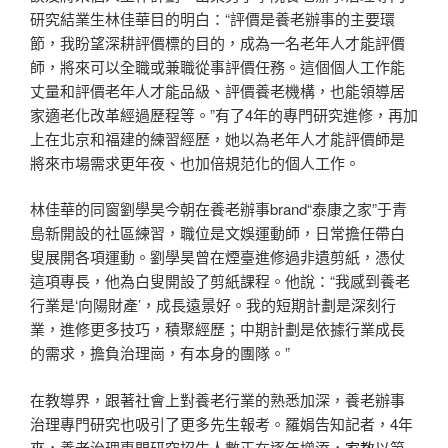
研究結業生林佳華目的明白：“評價是養老辦事的主要環
節，我盼望深耕評價標的目的，成為一名老年人才能評價
師，將來可以全職或兼職從事評價任務。這個個人工作能
丈量和評價老年人才能品級、評價養老機構，也能領導居
家適老化改革經過歷程等。”有了4年的專門研究進修，再加
上在北京和福建的練習經歷，她以為老年人才能評價師是
將來市場需求更年夜、也加倍規范化的個人工作。
林佳華的同窗劉學昊今朝在養老辦事brand“泰康之家”于青
島新開設的社區練習，職位是文娛運動師，日常擔任帶白
叟展開各項運動。劉學昊曾在煙臺進修過非遺剪紙，憑仗
這項專長，他為白叟開設了剪紙課程。他說：“我感到養老
行業是‘向陽財產’，成長遠景好。我的短期計劃是深刻行
業，進修更多技巧，積聚經歷；中期計劃是依據行業成長
的需求，擔負治理崗，有本身的團隊。”
在教導界，跟著社會上對養老行業的熟悉加深，養老辦事
治理專門研究也吸引了更多先生報考。羅娟告知記者，4年
來，養老治理專門研究招生人數正在逐年增添，
家教
以第