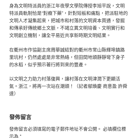
身為文明特派員的浙江年夜學文學院傳授李旭平說，文明
特派員軌制恰是“對癥下藥”，針對短板和痛點，把派駐地的
文明人才凝集起來，把城市和村落的文明資本買通，發掘
和傳承好傳統鄉土文脈，不竭立異文明培養、文明實行和
文明創立機制，讓全平易近共享新時期文明結果。
在衢州市作協副主席周華誠結對的衢州市常山縣輝埠鎮路
里坑村，仍然處處是非常熱絡，但田間地頭靜靜彎下身子
的水稻，似乎預示著行將到來的豐產。
以文明之力助力村落復興，讓村落在文明津潤下更顯活
氣。浙江，將再一次站在潮頭！（記者鄔煥慶 商意盈 許舜
達）
發佈留言
發佈留言必須填寫的電子郵件地址不會公開。
必填欄位標
示為
*