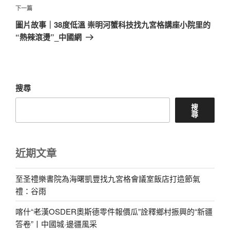
章
下
下一篇
一
圖片故事｜38度低溫 崇明河蟹科技找九宮格講座小院里的
篇
“熱辣滾燙”_中國網
文
章
搜尋
搜
尋
近期文章
至圣禮樂書院為海曙凱豐找九宮格會議室飯店打造節氣
禮：谷雨
喀什“老漢OSDER奧斯德零件報價瓜”詮釋鄉村振興的“新疆
答卷”丨中國城·邊疆風采