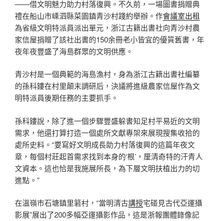
——借文明魅力助力村落復興。不久前，一場圖書捐贈典
禮在船山市嵊泗縣菜園鎮青沙村踐約舉辦。作
會議室出租
為省級文明特派員派出單元，浙江古籍出書社向青沙村農
家信屋捐贈了該社出書的150余冊老小皆宜的優質舊書，年
夜年夜豐盛了海島群眾的文明供應。
青沙村是一個典範的海島漁村，身為浙江古籍出書社編纂
的孫科鏤在村里顛末調研后，決議將進級農家信屋作為文
明特派員後期任務的主要抓手。
孫科鏤說，除了進一個步驟豐盛躲書知足村平易近的文明
需求，他還打算打造一個處所文獻專架來展現搜集收拾的
處所史料。“要寫好文明成長助力村落復興的這篇年夜文
章，每個村莊起首需求找到本身的‘根’，厘清奇特的汗青人
文資本。這也恰是我施展所長，為下層文明扶植出力的切
進點。”
在溫嶺市石塘鎮里箬村，“當明清古
講授
宅碰見古代亞運攝
影展”展出了200多幅亞運攝影作品，這是浙報團體錄像記