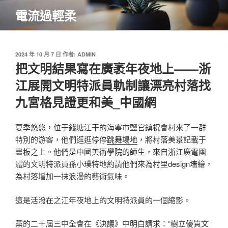
跳
電流過輕柔
至
主
要
內
發
2024 年 10 月 7 日
作者:
ADMIN
佈
把文明結果寫在廣袤年夜地上——浙
容
於
江展開文明特派員軌制讓漂亮村落找
九宮格見證更和美_中國網
夏季悠悠，位于錢塘江干的海寧市鹽官鎮祝會村來了一群
特別的游客，他們逛逛停停
跳舞場地
，將村落美景記載于
畫板之上。他們是中國美術學院的師生，來自浙江廣電團
體的文明特派員孫小璞特地約請他們來為村里design墻繪，
為村落增加一抹浪漫的藝術氣味。
這是活潑在之江年夜地上的文明特派員的一個縮影。
黨的二十屆三中全會在《決議》中明白請求：“樹立優質文