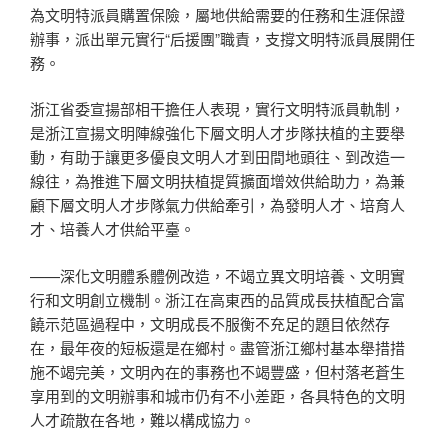
為文明特派員購置保險，屬地供給需要的任務和生涯保證
辦事，派出單元實行“后援團”職責，支撐文明特派員展開任
務。
浙江省委宣揚部相干擔任人表現，實行文明特派員軌制，
是浙江宣揚文明陣線強化下層文明人才步隊扶植的主要舉
動，有助于讓更多優良文明人才到田間地頭往、到改造一
線往，為推進下層文明扶植提質擴面增效供給助力，為兼
顧下層文明人才步隊氣力供給牽引，為發明人才、培育人
才、培養人才供給平臺。
——深化文明體系體例改造，不竭立異文明培養、文明實
行和文明創立機制。浙江在高東西的品質成長扶植配合富
饒示范區過程中，文明成長不服衡不充足的題目依然存
在，最年夜的短板還是在鄉村。盡管浙江鄉村基本舉措措
施不竭完美，文明內在的事務也不竭豐盛，但村落老蒼生
享用到的文明辦事和城市仍有不小差距，各具特色的文明
人才疏散在各地，難以構成協力。