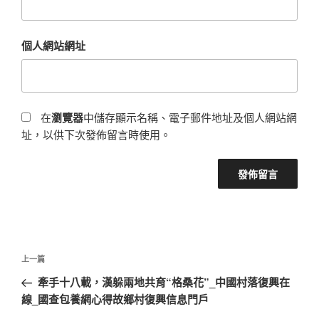
個人網站網址
在
瀏覽器
中儲存顯示名稱、電子郵件地址及個人網站網
址，以供下次發佈留言時使用。
文
上
上一篇
章
一
牽手十八載，漢躲兩地共育“格桑花”_中國村落復興在
導
篇
線_國查包養網心得故鄉村復興信息門戶
覽
文