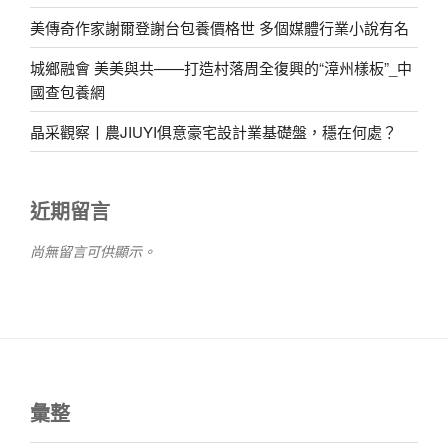
美傳奇作家謝爾登謝台包養價格世 多個媒體行業小說有名
城鄉融會 美美與共——打造村落周全復興的“漳州樣板”_中
國查包養網
晶采觀察丨農JIUYI俱意豪宅設計業基礎盤，穩在何處？
近期留言
尚無留言可供顯示。
彙整