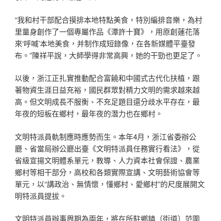
“我和村干部配合摸排本地特點美食，特別編排音樂，為村
里量身創作了一個專屬作品《潭許十寶》，用原創蓮花落
來‘呼喊’本地美食，并制作成短錄像，在各新媒體平臺發
布。”陳祥平說，大師學得非常高興，她的干勁也更足了。
以後，浙江正扎實推動配合富饒和中國式古代化扶植，跟
著物資生涯日益充裕，國民群眾對精力文明的需求越來越
高。但文明成長不服衡、不充足題目還分歧水平存在，最
年夜的短板在鄉村，最年夜的潛力也在鄉村。
文明特派員軌制應時應勢而生。本年4月，浙江省委辦公
廳、省當局辦公廳出臺《文明特派員任務實行看法》，從
省級宣揚文明體系單元，教導、人力資本社會保證、農業
鄉村等相干部分，高校和各類實際宣講、文明藝術協會等
單元，以“講政治、無情懷，懂鄉村、愛鄉村”的尺度展開文
明特派員提拔。
文明特派員辦事周期為兩年，將在所駐鄉鎮（街道）范圍