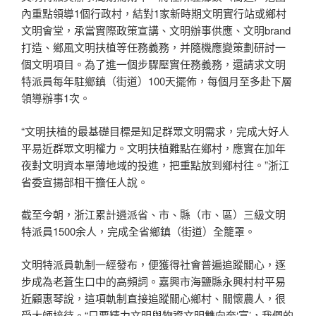
內重點領導1個行政村，結對1家新時期文明實行站或鄉村
文明會堂，承當實際政策宣講、文明辦事供應、文明brand
打造、鄉風文明扶植等任務義務，并隨機應變策劃研討一
個文明項目。為了進一個步驟壓實任務義務，還請求文明
特派員每年駐鄉鎮（街道）100天擺佈，每個月至多赴下層
領導辦事1次。
“文明扶植的最基礎目標是知足群眾文明需求，完成大好人
平易近群眾文明權力。文明扶植難點在鄉村，應實在加年
夜對文明資本單薄地域的投進，把重點放到鄉村往。”浙江
省委宣揚部相干擔任人說。
截至今朝，浙江累計遴派省、市、縣（市、區）三級文明
特派員1500余人，完成全省鄉鎮（街道）全籠罩。
文明特派員軌制一經發布，便獲得社會普遍追蹤關心，逐
步成為老蒼生口中的高頻詞。嘉興市海鹽縣永興村村平易
近顧惠琴說，這項軌制直接追蹤關心鄉村、關懷農人，很
受大師接待。“只要精力文明與物資文明雙向奔‘富’，我們的