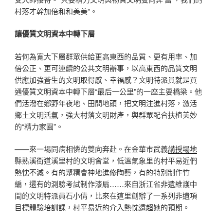
村落才幹加倍和和美美”。
讓優質文明資本中轉下層
若何為寬大下層群眾供給更高東西的品質、更有用率、加
倍公正、更可連續的公共文明辦事，以高東西的品質文明
供應加強蒼生的文明取得感、幸福感？文明特派員就是買
通優質文明資本中轉下層“最后一公里”的一座主要橋梁。他
們活潑在鄉野年夜地、田間地頭，把文明注進村落，激活
鄉土文明活氣，強大村落文明財產，與群眾配合扶植美妙
的“精力家園”。
——來一場同病相憐的雙向奔赴。在金華市武義
講授場地
縣熟溪街道溪里村的文明會堂，低溫氣象里的村平易近們
熱忱不減。有的聚精會神地進修陶藝，有的特別制作竹
編，還有的測驗考試制作漆扇……來自浙江省非遺維護中
間的文明特派員石小倩，比來在這里創辦了一系列非遺項
目標體驗培訓課，村平易近的介入熱忱遠超她的預期。