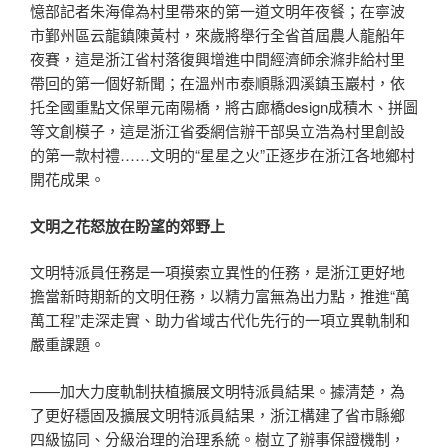
憶部記者朱海偉為村里帶來的第一道文明年夜餐；在寧波
市鄞州區云龍鎮陳黃村，來歲將舉行全省首屆農人龍船年
夜賽，這是浙江省村落復興增進中間經濟師余滌非給村里
帶回的第一個好新聞；在溫州市泰順縣泗溪鎮玉巖村，依
托全國重點文保單元南陽橋，將古廊橋design成積木、拼圖
等文創模子，這是浙江省委網信辦干部吳立浩為村里創設
的第一款村禮……文明的“星星之火”正逐步在浙江各地鄉村
開花成果。
文明之花怒放在盼望的郊野上
文明特派員任務是一項摸索立異性的任務，是浙江更好地
擔當新時期新的文明任務，以精力富無為出力點，推進“萬
萬工程”走深走實、助力省域古代化先行的一項立異軌制和
嚴重課題。
——加大力度軌制扶植擴展文明特派員結果。據清楚，為
了更好穩固及擴展文明特派員結果，浙江構建了省市縣鄉
四級協同、分級治理的治理系統。樹立了辦事保證機制，