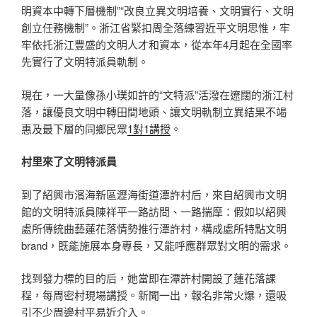
明資本中轉下層機制”“改良立異文明培養、文明實行、文明
創立任務機制”。浙江省緊扣周全落練習近平文明思惟，牢
牢依托浙江豐盛的文明人才和資本，從本年4月起在全國率
先實行了文明特派員軌制。
現在，一大量像孫小璞如許的“文特派”活潑在遼闊的浙江村
落，讓優良文明中轉田間地頭、讓文明軌制立異結果不竭
惠及最下層的同鄉民眾
1對1講授
。
村里來了文明特派員
到了紹興市濱海新區瀝海街道潭許村后，來自紹興市文明
館的文明特派員陳祥平一路訪問、一路揣摩：假如以紹興
處所傳統曲藝蓮花落情勢推行潭許村，構成處所特點文明
brand，既能施展本身專長，又能呼應群眾對文明的需求。
找到發力標的目的后，她當即在潭許村開設了蓮花落課
程，每周密村現場講授。新聞一出，報名非常火爆，還吸
引不少周邊村平易近介入。