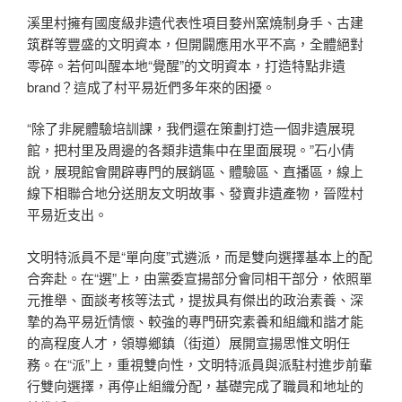
溪里村擁有國度級非遺代表性項目婺州窯燒制身手、古建
筑群等豐盛的文明資本，但開闢應用水平不高，全體絕對
零碎。若何叫醒本地“覺醒”的文明資本，打造特點非遺
brand？這成了村平易近們多年來的困擾。
“除了非屍體驗培訓課，我們還在策劃打造一個非遺展現
館，把村里及周邊的各類非遺集中在里面展現。”石小倩
說，展現館會開辟專門的展銷區、體驗區、直播區，線上
線下相聯合地分送朋友文明故事、發賣非遺產物，晉陞村
平易近支出。
文明特派員不是“單向度”式遴派，而是雙向選擇基本上的配
合奔赴。在“選”上，由黨委宣揚部分會同相干部分，依照單
元推舉、面談考核等法式，提拔具有傑出的政治素養、深
摯的為平易近情懷、較強的專門研究素養和組織和諧才能
的高程度人才，領導鄉鎮（街道）展開宣揚思惟文明任
務。在“派”上，重視雙向性，文明特派員與派駐村進步前輩
行雙向選擇，再停止組織分配，基礎完成了職員和地址的