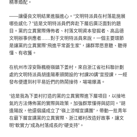
精準婚配。
——讓優良文明結果進腦進心。“文明特派員在村落能施展
哪些感化？”這是文明特派員們奔赴下層后廣泛面對的題
目。黨的立異實際傳佈者、村落文明資本發掘者、高品德
文明辦事供應者……對于文明特派員來說，一個主要環節
是讓黨的立異實際“飛進平常蒼生家”，讓群眾愿意聽、聽得
懂、有收獲。
在杭州市淳安縣楓樹嶺鎮下姜村，來自浙江省社科聯計劃
處的文明特派員胡逢陽牽頭開設的“村課20講”宣授課，一經
發布便遭到村平易近們的熱鬧接待，場場爆滿。
“這是我為下姜村打造的黨的立異實際進下層項目，以接地
氣的方法傳佈黨的實際與政策，加強群眾懂得與認同。”胡
逢陽說，他還倡議成立了“嶺上涼帽宣講團”，帶動一批青年
在最下層宣講黨的立異實際、浙江鄉村改造好故事，讓文
明“軟實力”成為村落成長的“硬支持”。