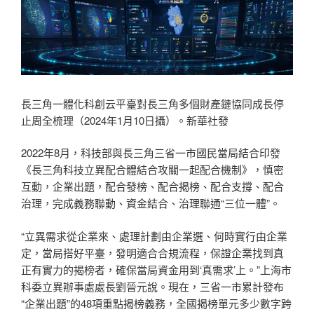
長三角一體化科創云平臺對長三角多個財產鏈協同成長停
止周全梳理（2024年1月10日攝）。新華社發
2022年8月，科技部與長三角三省一市國民當局結合印發
《長三角科技立異配合體結合攻關一起配合機制》，慎密
互動，企業出題，配合發榜、配合揭榜、配合支撐、配合
治理，完成義務聯動、資金結合、治理聯通“三位一體”。
“立異需求從企業來、處理計劃由企業選、何時實行由企業
定，當局搭好平臺，發明適合合規流程，保證企業找到真
正有實力的揭榜者，確保當局資金用到‘真需求’上。”上海市
科委立異辦事處處長劉晉元說。現在，三省一市累計發布
“企業出題”的48項重點揭榜義務，全國揭榜單元多少數字跨