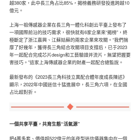
越380家，此中長三角占比85%，揭榜義務研發投進跨越10
億元。
上海一祖傳感器企業在長三角一體化科創云平臺上發布了
一項國際前沿的技巧需求，很快就有6家企業來“揭榜”，終
極斷定了浙江嘉興、江蘇姑蘇的兩家企業來攻關。“我們揣
摩了好幾年，獲得長三角結合攻關項目支撐后，已于2023
年一起配合完成芯片design和工藝驗證并流片，無望把握要
害技巧。”這家上海傳感器企業的財產一起配合總監說。
最新發布的《2023長三角科技立異配合體年度成長陳述》
顯示，2022年中國迷信十猛進展中，長三角六項，在全國
占比超對折。
一個共享平臺，共育生態“活氣源”
把4萬多套、價值超522億元的年夜型迷信儀器集中在一個