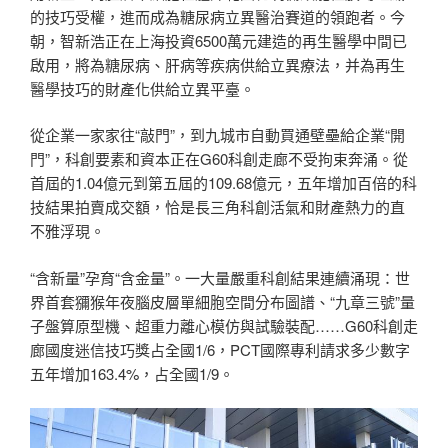
的技巧受權，進而成為糖尿病立異醫治賽道的領跑者。今
朝，智新浩正在上海投資6500萬元建造的再生醫學中間已
啟用，將為糖尿病、肝病等疾病供給立異療法，并為再生
醫學技巧的財產化供給立異平臺。
從企業一家家往“敲門”，到九城市自動買通壁壘給企業“開
門”，科創要素和資本正在G60科創走廊不受拘束奔涌。從
首屆的1.04億元到第五屆的109.68億元，五年增加百倍的科
技結果拍賣成交額，恰是長三角科創活氣和財產熱力的直
不雅浮現。
“含新量”孕育“含金量”。一大量嚴重科創結果連續涌現：世
界首套獼猴年夜腦皮層單細胞空間分布圖譜、“九章三號”量
子盤算原型機、超重力離心模仿與試驗裝配……G60科創走
廊國度迷信技巧獎占全國1/6，PCT國際專利請求多少數字
五年增加163.4%，占全國1/9。