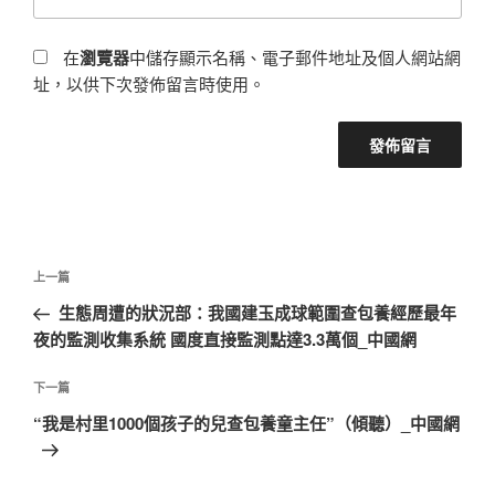
在
瀏覽器
中儲存顯示名稱、電子郵件地址及個人網站網
址，以供下次發佈留言時使用。
文
上
上一篇
章
一
生態周遭的狀況部：我國建玉成球範圍查包養經歷最年
導
篇
夜的監測收集系統 國度直接監測點達3.3萬個_中國網
覽
文
章
下
下一篇
一
“我是村里1000個孩子的兒查包養童主任”（傾聽）_中國網
篇
文