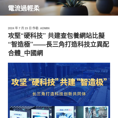
跳
電流過輕柔
至
主
要
內
發
2024 年 7 月 23 日
作者:
ADMIN
佈
攻堅“硬科技” 共建查包養網站比擬
容
於
“智造極”——長三角打造科技立異配
合體_中國網