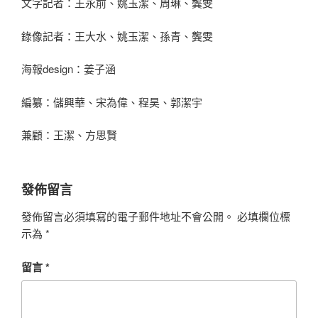
文字記者：王永前、姚玉潔、周琳、龔雯
錄像記者：王大水、姚玉潔、孫青、龔雯
海報design：姜子涵
編纂：儲興華、宋為偉、程昊、郭潔宇
兼顧：王潔、方思賢
發佈留言
發佈留言必須填寫的電子郵件地址不會公開。
必填欄位標
示為
*
留言
*