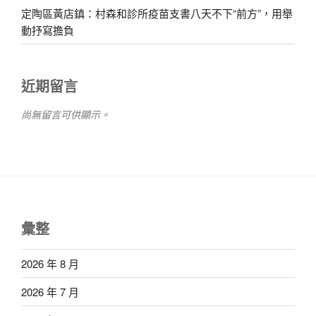
定陶區黃店鎮：村森和診所疫苗支書八天不下“前方”，用舉
動抒寫擔負
近期留言
尚無留言可供顯示。
彙整
2026 年 8 月
2026 年 7 月