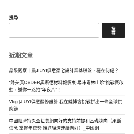
章
搜尋
搜
尋
近期文章
晶采觀察丨農JIUYI俱意豪宅設計業基礎盤，穩在何處？
“綠美廣OSDER奧斯德材料報價東·尋味粵林山珍”挑戰賽啟
動，邀你一路拍“年夜片”！
Vlog |JIUYI俱意翻修設計 我在鏈博會挑戰拼出一條全球供
應鏈
中國經濟持久查包養網向好的支持前提和基礎趨向（果斷
信念 掌握年夜勢 推進經濟連續向好）_中國網