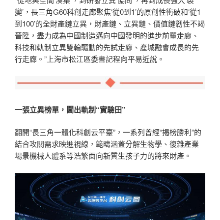
變’，長三角G60科創走廊聚焦‘從0到1’的原創性衝破和‘從1
到100’的全財產鏈立異，財產鏈、立異鏈、價值鏈韌性不竭
晉陞，盡力成為中國制造邁向中國發明的進步前輩走廊、
科技和軌制立異雙輪驅動的先試走廊、產城融會成長的先
行走廊。”上海市松江區委書記程向平易近說。
一張立異榜單，闖出軌制“實驗田”
翻開“長三角一體化科創云平臺”，一系列曾經“揭榜勝利”的
結合攻關需求映進視線，範疇涵蓋分解生物學、復雜產業
場景機械人體系等浩繁面向新質生孩子力的將來財產。