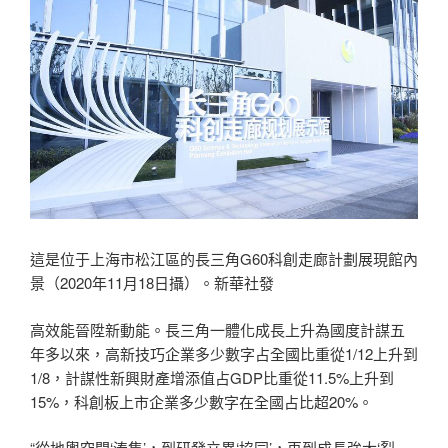
這是位于上海市松江區的長三角G60科創走廊計劃展現館內
景（2020年11月18日攝）。新華社發
高效能晉陞新動能。長三角一體化成長上升為國度計謀五
年多以來，高新技巧企業多少數字占全國比重從1/12上升到
1/8，計謀性新興財產增添值占GDP比重從11.5%上升到
15%，科創板上市企業多少數字在全國占比超20%。
“從地輿空間‘湊集’，到研發立異‘協同’，再到成長強大‘裂