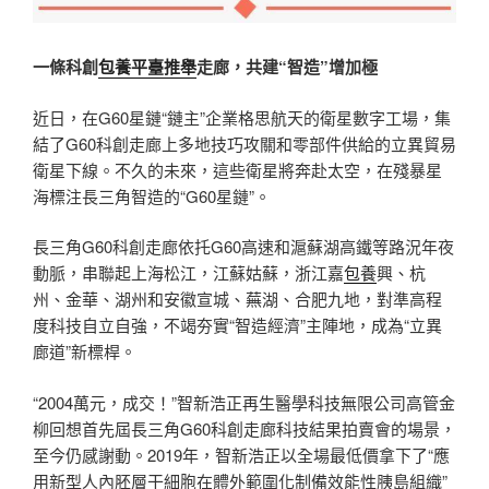
一條科創
包養平臺推舉
走廊，共建“智造”增加極
近日，在G60星鏈“鏈主”企業格思航天的衛星數字工場，集
結了G60科創走廊上多地技巧攻關和零部件供給的立異貿易
衛星下線。不久的未來，這些衛星將奔赴太空，在殘暴星
海標注長三角智造的“G60星鏈”。
長三角G60科創走廊依托G60高速和滬蘇湖高鐵等路況年夜
動脈，串聯起上海松江，江蘇姑蘇，浙江嘉
包養
興、杭
州、金華、湖州和安徽宣城、蕪湖、合肥九地，對準高程
度科技自立自強，不竭夯實“智造經濟”主陣地，成為“立異
廊道”新標桿。
“2004萬元，成交！”智新浩正再生醫學科技無限公司高管金
柳回想首先屆長三角G60科創走廊科技結果拍賣會的場景，
至今仍感謝動。2019年，智新浩正以全場最低價拿下了“應
用新型人內胚層干細胞在體外範圍化制備效能性胰島組織”