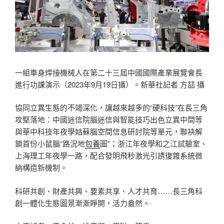
一組車身焊接機械人在第二十三屆中國國際產業展覽會長
進行功課演示（2023年9月19日攝）。新華社記者 方喆 攝
協同立異生態的不竭深化，讓越來越多的“硬科技”在長三角
攻堅落地：中國迷信院腦迷信與智能技巧出色立異中間等
與華中科技年夜學姑蘇腦空間信息研討院等單元，聯袂解
鎖首份小鼠腦“路況地
包養
圖”；浙江年夜學和之江試驗室、
上海理工年夜學一路，配合發明飛秒激光引誘復雜系統微
納構造新機制。
科研共創、財產共興、要素共享、人才共育……長三角科
創一體化生態圖景漸漸睜開，活力盎然。