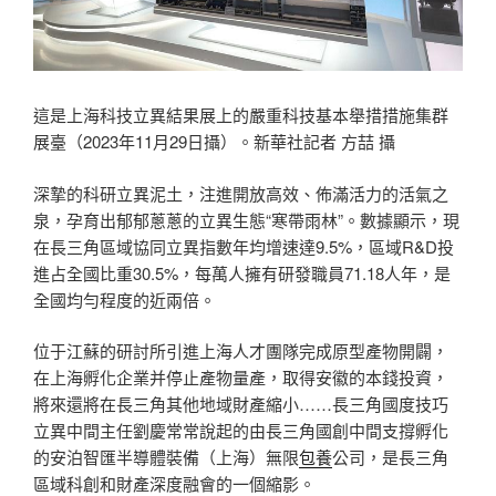
這是上海科技立異結果展上的嚴重科技基本舉措措施集群
展臺（2023年11月29日攝）。新華社記者 方喆 攝
深摯的科研立異泥土，注進開放高效、佈滿活力的活氣之
泉，孕育出郁郁蔥蔥的立異生態“寒帶雨林”。數據顯示，現
在長三角區域協同立異指數年均增速達9.5%，區域R&D投
進占全國比重30.5%，每萬人擁有研發職員71.18人年，是
全國均勻程度的近兩倍。
位于江蘇的研討所引進上海人才團隊完成原型產物開闢，
在上海孵化企業并停止產物量產，取得安徽的本錢投資，
將來還將在長三角其他地域財產縮小……長三角國度技巧
立異中間主任劉慶常常說起的由長三角國創中間支撐孵化
的安泊智匯半導體裝備（上海）無限
包養
公司，是長三角
區域科創和財產深度融會的一個縮影。