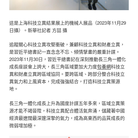
這是上海科技立異結果展上的機械人展品（2023年11月29
日攝）。新華社記者 方喆 攝
追蹤關心科技立異攻堅衝破，兼顧科技立異和財產立異，
是習近平總書記一直念念不忘、傾情擘畫的嚴重計謀。
2023年11月30日，習近平總書記在深刻推動長三角一體化
成長座談會上誇大，長三角區域要加大力度
包養網
科技立
異和財產立異跨區域協同。要跨區域、跨部分整合科技立
異氣力和上風資本，完成強強結合，打造科技立異策源
地。
長三角一體化成長上升為國度計謀五年多來，區域立異策
源才能不竭晉陞，科技立異配合體活氣奔涌，儲藏著中國
經濟最遼闊最深邃深摯的氣力，成為高東西的品質成長的
微弱增加極。