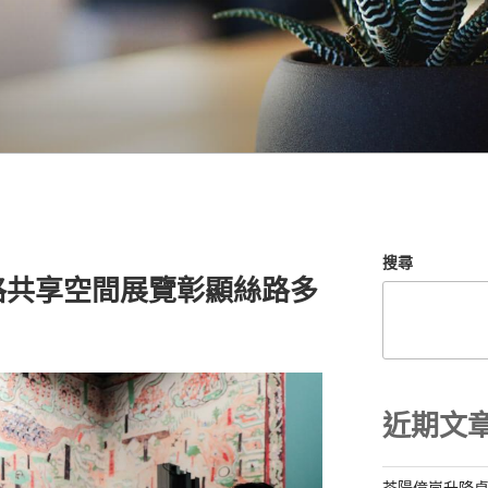
搜尋
格共享空間展覽彰顯絲路多
近期文
茶陽億嵐升降桌