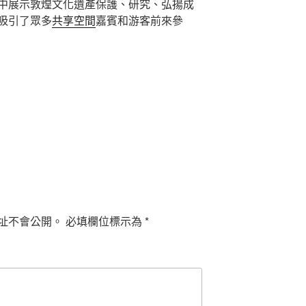
中展示敦煌文化遺產保護、研究、弘揚成
吸引了眾多
共享空間
嘉賓和游客前來參
址不會公開。
必填欄位標示為
*