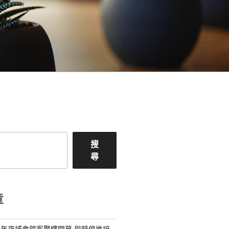
搜
尋
章
年夜埔會館客聚樓開幕 與時俱進培