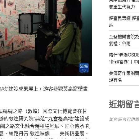
養重生代氣力
煙臺民眾網 煙
站
至圣禮樂書院
氣禮：谷雨
喀什“老漢OS
“新疆答卷”丨中
美傳奇作家謝爾
說有名
“高地”建設成果展上，游客參觀莫高窟壁畫
近期留
屆絲綢之路（敦煌）國際文化博覽會在甘
的敦煌研究院“典范”“
九宮格
高地”建設成
尚無留言可供
絲綢之路文化融合
時租場地
展、匠心傳承·創
展、絲路丹青·敦煌映像——美術精品展、