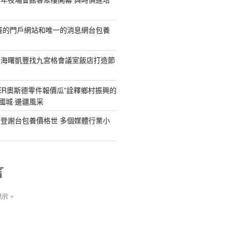
臺的門戶網站和唯一的消息網台包養
為海曙凱豐找九宮格會議室飯店打造節
DER奧斯德零件報價瓜”詮釋鄉村振興的
國城·邊疆風采
登謝台包養價格世 多個媒體行業小
言
顯示。