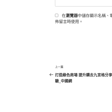
在
瀏覽器
中儲存顯示名稱、
佈留言時使用。
文
上
上一篇
章
一
打造綠色商場 提升購去九宮格分
篇
驗_中國網
導
文
覽
章