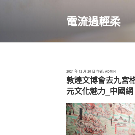
跳
至
電流過輕柔
主
要
內
容
發
2024 年 12 月 20 日
作者:
ADMIN
佈
敦煌文博會去九宮
於
元文化魅力_中國網