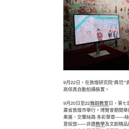
9月22日，在敦煌研究院“典范”
高保真自動拍攝裝置。
9月20日至22
舞蹈教室
日，第七
肅省敦煌市舉行。博覽會期間舉辦
果展、交響絲路·多彩華章——
意綻放——非遺
教學
及文創精品