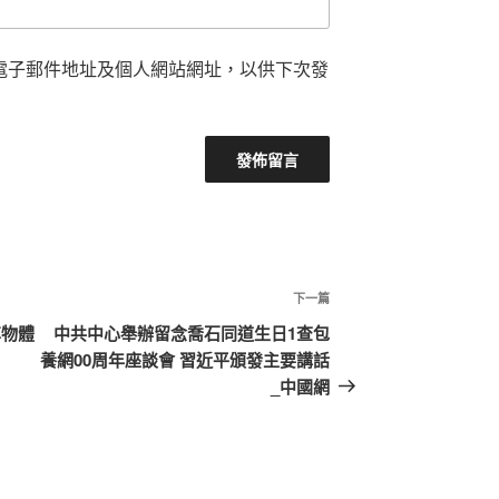
電子郵件地址及個人網站網址，以供下次發
下
下一篇
一
享物體
中共中心舉辦留念喬石同道生日1查包
篇
養網00周年座談會 習近平頒發主要講話
文
_中國網
章