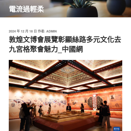
跳
電流過輕柔
至
主
要
內
發
2024 年 12 月 18 日
作者:
ADMIN
佈
敦煌文博會展覽彰顯絲路多元文化去
容
於
九宮格聚會魅力_中國網