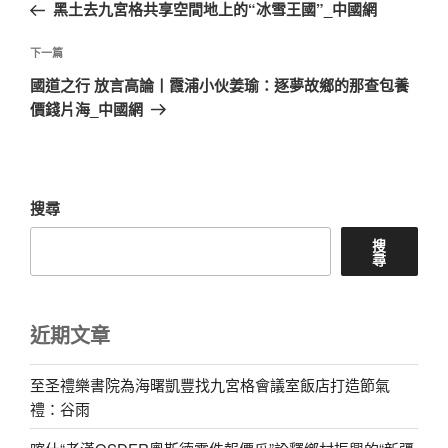
一
黑土去九宮格共享空間地上的“冰雪王國”_中國網
導
篇
覽
文
下
下一篇
章
一
國道之行 放言高論丨霞浦小伙姜瑜：逐夢故鄉的那查包養
篇
價錢片海_中國網
文
章
搜尋
搜
尋
近期文章
至圣禮樂書院為海曙凱豐找九宮格會議室飯店打造節氣
禮：谷雨