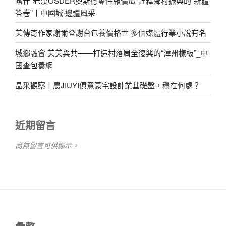
喀什“老漢OSDER奧斯德零件報價瓜”詮釋鄉村振興的“新疆
答卷”丨中國城·邊疆風采
美傳奇作家謝爾登謝台包養價格世 多個媒體行業小說有名
城鄉融會 美美與共——打造村落周全復興的“漳州樣板”_中
國查包養網
晶采觀察丨農JIUYI俱意豪宅設計業基礎盤，穩在何處？
近期留言
尚無留言可供顯示。