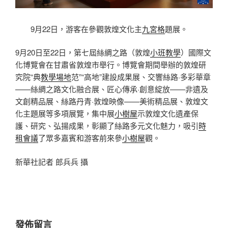
9月22日，游客在參觀敦煌文化主
九宮格
題展。
9月20日至22日，第七屆絲綢之路（敦煌
小班教學
）國際文
化博覽會在甘肅省敦煌市舉行。博覽會期間舉辦的敦煌研
究院“典
教學場地
范”“高地”建設成果展、交響絲路·多彩華章
——絲綢之路文化融合展、匠心傳承·創意綻放——非遺及
文創精品展、絲路丹青·敦煌映像——美術精品展、敦煌文
化主題展等多項展覽，集中展
小樹屋
示敦煌文化遺產保
護、研究、弘揚成果，彰顯了絲路多元文化魅力，吸引
時
租會議
了眾多嘉賓和游客前來參
小樹屋
觀。
新華社記者 郎兵兵 攝
發佈留言