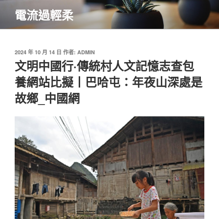
跳
電流過輕柔
至
主
要
內
發
2024 年 10 月 14 日
作者:
ADMIN
佈
文明中國行·傳統村人文記憶志查包
容
於
養網站比擬丨巴哈屯：年夜山深處是
故鄉_中國網