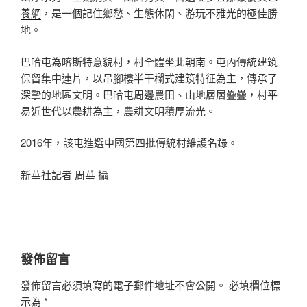
養網
，是一個記住鄉愁、生態休閑、游玩不雅光的極佳勝
地。
巴哈屯為喀斯特意貌村，村全體坐北朝南。屯內傳統建筑
保留集中連片，以吊腳樓半干欄式建筑特征為主，傳承了
深摯的地區文明。巴哈屯周邊農田、山地層層疊疊，村平
易近世代以農耕為主，農耕文明積厚流光。
2016年，該屯進選中國第四批傳統村維護名錄。
新華社記者 周華 攝
發佈留言
發佈留言必須填寫的電子郵件地址不會公開。
必填欄位標
示為
*