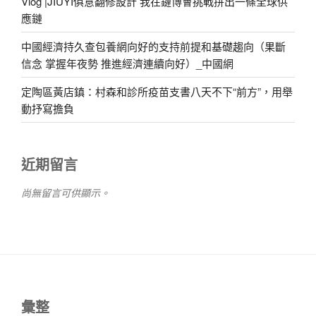
Vlog |JIUYI俱意翻修設計 我在鏈博會挑戰拼出一條全球供
應鏈
中國經濟持久查包養網向好的支持前提和基礎趨向（果斷
信念 掌握年夜勢 推進經濟連續向好）_中國網
定陶區黃店鎮：村森和診所疫苗支書八天不下“前方”，用舉
動抒寫擔負
近期留言
尚無留言可供顯示。
彙整