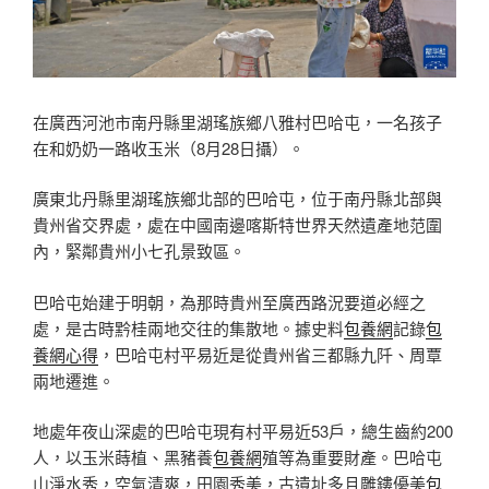
在廣西河池市南丹縣里湖瑤族鄉八雅村巴哈屯，一名孩子
在和奶奶一路收玉米（8月28日攝）。
廣東北丹縣里湖瑤族鄉北部的巴哈屯，位于南丹縣北部與
貴州省交界處，處在中國南邊喀斯特世界天然遺產地范圍
內，緊鄰貴州小七孔景致區。
巴哈屯始建于明朝，為那時貴州至廣西路況要道必經之
處，是古時黔桂兩地交往的集散地。據史料
包養網
記錄
包
養網心得
，巴哈屯村平易近是從貴州省三都縣九阡、周覃
兩地遷進。
地處年夜山深處的巴哈屯現有村平易近53戶，總生齒約200
人，以玉米蒔植、黑豬養
包養網
殖等為重要財產。巴哈屯
山淨水秀，空氣清爽，田園秀美，古遺址多且雕鏤優美
包