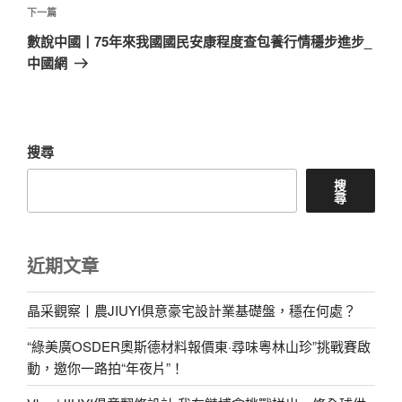
章
下
下一篇
一
數說中國丨75年來我國國民安康程度查包養行情穩步進步_
篇
中國網
文
章
搜尋
搜
尋
近期文章
晶采觀察丨農JIUYI俱意豪宅設計業基礎盤，穩在何處？
“綠美廣OSDER奧斯德材料報價東·尋味粵林山珍”挑戰賽啟
動，邀你一路拍“年夜片”！