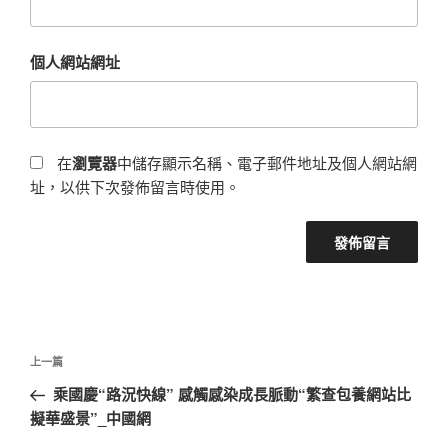
個人網站網址
在
瀏覽器
中儲存顯示名稱、電子郵件地址及個人網站網
址，以供下次發佈留言時使用。
文
上
上一篇
章
一
乘國慶“路況快線” 感觸感染成長脈動“繁查包養網站比
導
篇
擬華盛景”_中國網
覽
文