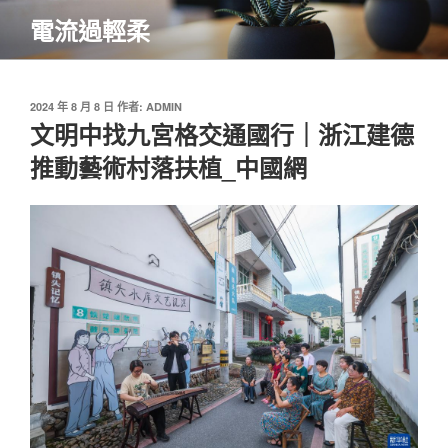
跳
電流過輕柔
至
主
要
內
發
2024 年 8 月 8 日
作者:
ADMIN
佈
文明中找九宮格交通國行｜浙江建德
容
於
推動藝術村落扶植_中國網