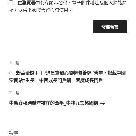
在
瀏覽器
中儲存顯示名稱、電子郵件地址及個人網站網
址，以供下次發佈留言時使用。
文
上
上一篇
章
一
新華全媒＋丨“追星查甜心寶物包養網”青年，記載中國
導
篇
空間站“生長”_中國成長門戶網－國度成長門戶
覽
文
章
下
下一篇
一
中新女校跨越年夜洋的牽手_中找九宮格國網
篇
文
章
搜尋