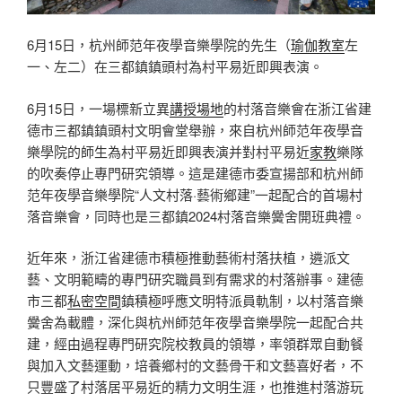
6月15日，杭州師范年夜學音樂學院的先生（
瑜伽教室
左
一、左二）在三都鎮鎮頭村為村平易近即興表演。
6月15日，一場標新立異
講授場地
的村落音樂會在浙江省建
德市三都鎮鎮頭村文明會堂舉辦，來自杭州師范年夜學音
樂學院的師生為村平易近即興表演并對村平易近
家教
樂隊
的吹奏停止專門研究領導。這是建德市委宣揚部和杭州師
范年夜學音樂學院“人文村落·藝術鄉建”一起配合的首場村
落音樂會，同時也是三都鎮2024村落音樂黌舍開班典禮。
近年來，浙江省建德市積極推動藝術村落扶植，遴派文
藝、文明範疇的專門研究職員到有需求的村落辦事。建德
市三都
私密空間
鎮積極呼應文明特派員軌制，以村落音樂
黌舍為載體，深化與杭州師范年夜學音樂學院一起配合共
建，經由過程專門研究院校教員的領導，率領群眾自動餐
與加入文藝運動，培養鄉村的文藝骨干和文藝喜好者，不
只豐盛了村落居平易近的精力文明生涯，也推進村落游玩