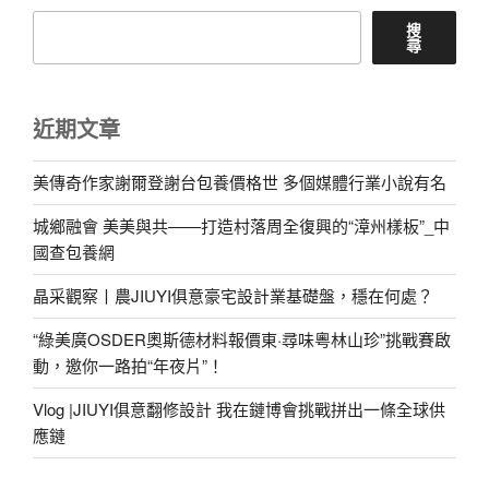
搜
尋
近期文章
美傳奇作家謝爾登謝台包養價格世 多個媒體行業小說有名
城鄉融會 美美與共——打造村落周全復興的“漳州樣板”_中
國查包養網
晶采觀察丨農JIUYI俱意豪宅設計業基礎盤，穩在何處？
“綠美廣OSDER奧斯德材料報價東·尋味粵林山珍”挑戰賽啟
動，邀你一路拍“年夜片”！
Vlog |JIUYI俱意翻修設計 我在鏈博會挑戰拼出一條全球供
應鏈