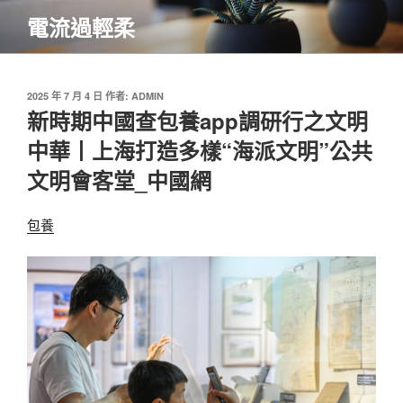
跳
電流過輕柔
至
主
要
內
發
2025 年 7 月 4 日
作者:
ADMIN
佈
新時期中國查包養app調研行之文明
容
於
中華丨上海打造多樣“海派文明”公共
文明會客堂_中國網
包養