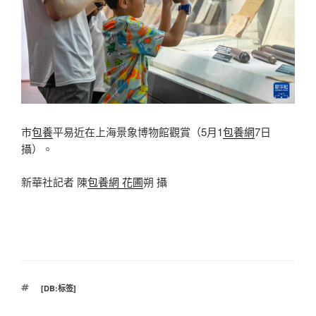
市
包養
平易近在上海景象博物館觀賞（5月1
包養網
7日
攝）。
新華社記者 陳
包養網 花圃
朔 攝
標
[DB:标签]
籤