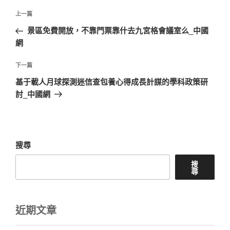
文
上
上一篇
章
一
景區免費開放，不靠門票靠什去九宮格會議室么_中國
導
篇
網
覽
文
章
下
下一篇
一
基于載人月球探測迷信查包養心得成長計謀的學科政策研
篇
討_中國網
文
章
搜尋
搜
尋
近期文章