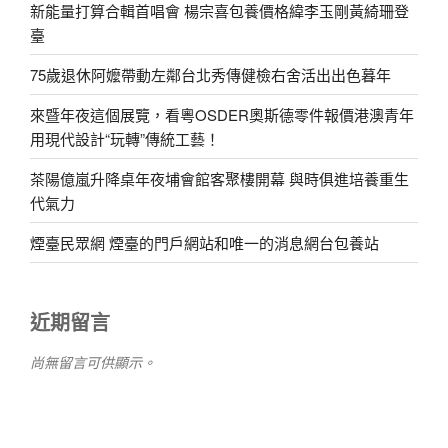
新能量打算合輯首唱會 楊宗喜包養價格緯李玉剛黃綺珊登
臺
75歲退休阿嬤帶動左鄰台北秀傳健檢右舍活出出色暮年
來暨年夜這個展覽，看粵OSDER奧斯德零件報價港澳青年
用現代設計“玩轉”傳統工藝！
茶陽億嵐升降桌年夜埔會館客聚樓開幕 與時俱進培養重生
代氣力
煙臺民眾網 煙臺的門戶網站和唯一的消息網台包養站
近期留言
尚無留言可供顯示。