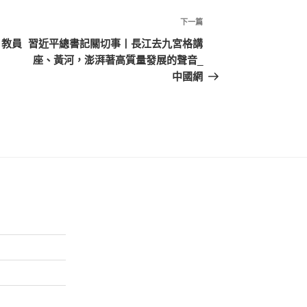
下
下一篇
一
 教員
習近平總書記關切事丨長江去九宮格講
篇
座、黃河，澎湃著高質量發展的聲音_
文
中國網
章