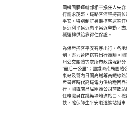
國鐵團體運輸部相干擔任人先容
行需求茂盛，鐵路客流堅持高位
平安，特別制訂暑期搭客運輸任
易近利平易近惠平易近舉動，盡
穩運轉供給靠得住保證。
為保證搭客平安有序出行，各地
制，盡力晉陞搭客出行體驗。國
州公交團體等處所市政路況部分
“最后一公里”；國鐵濟南局團
東站及管內日蘭高鐵等高鐵線路
證暑運時代高鐵電力供給穩固靠
行，國鐵南昌局團體公司萍鄉站
任務職員在
跳舞場地
進站口、檢
扶，確保師生平安順遂進站搭車