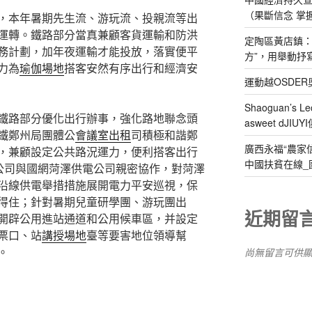
（果斷信念 掌
，本年暑期先生流、游玩流、投親流等出
運轉。鐵路部分當真兼顧客貨運輸和防洪
定陶區黃店鎮：
務計劃，加年夜運輸才能投放，落實便平
方”，用舉動抒
力為
瑜伽場地
搭客安然有序出行和經濟安
運動越OSDE
Shaoguan’s Le
鐵路部分優化出行辦事，強化路地聯念頭
asweet dJIUY
鐵鄭州局團體公
會議室出租
司積極和諧鄭
廣西永福“農家
，兼顧設定公共路況運力，便利搭客出行
中國扶貧在線_
體公司與國網菏澤供電公司親密協作，對菏澤
沿線供電舉措措施展開電力平安巡視，保
得住；針對暑期兒童研學團、游玩團出
近期留
開辟公用進站通道和公用候車區，并設定
票口、站
講授場地
臺等要害地位領導幫
。
尚無留言可供