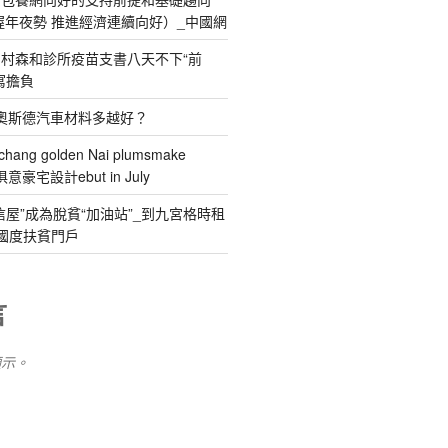
握年夜勢 推進經濟連續向好）_中國網
村森和診所疫苗支書八天不下“前
寫擔負
R奧斯德汽車材料多越好？
chang golden Nai plumsmake
I俱意豪宅設計ebut in July
信屋”成為脫貧“加油站”_到九宮格時租
國度扶貧門戶
言
顯示。