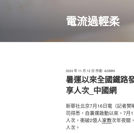
跳
至
電流過輕柔
主
要
內
容
發
2024 年 11 月 12 日
作者:
ADMIN
佈
暑運以來全國鐵路
於
享人次_中國網
新華社北京7月16日電（記者樊
司得悉，自暑運啟動以來，7月1
人次，衝破2億人
家教
次年夜關，
人次。