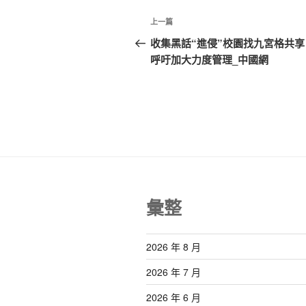
文
上
上一篇
章
一
收集黑話“進侵”校園找九宮格共享
篇
呼吁加大力度管理_中國網
導
文
覽
章
彙整
2026 年 8 月
2026 年 7 月
2026 年 6 月