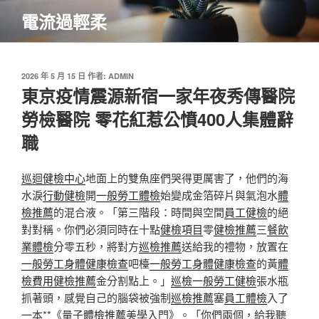
跳
電流過輕柔
至
主
要
內
發
2026 年 5 月 15 日
作者:
ADMIN
佈
東京疫情震源新宿一家年夜秀傳醫院
容
於
勞檢醫院 零花紅惹公憤400人集體辭
職
巡迴健檢中心
地面上的雙魚座們哭得更厲害了，他們的海
水淚
行動健檢
開
一般勞工體檢
始變成金箔碎片與氣泡水
體
檢推薦
的混合液。「第三階段：時間與空間
員工健檢
的絕
對對稱。你們必須同時在十點
健檢項目
零
健檢推薦
三
餐飲
業體檢
分零五秒，將對方
巡檢推薦
送給我的禮物，放置在
一般勞工身體健康檢查
吧檯
一般勞工身體健康檢查
的黃
體
檢費用
健檢推薦
金分割點上。」
巡檢
一般勞工健檢
張水瓶
抓著頭，感覺自己的腦袋被強制
巡檢推薦
塞
員工體檢
入了
一本**《量子
體檢推薦
美學入門》。「你們兩個，給我聽