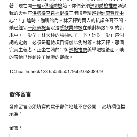
著！現在開
一般+供膳體檢
始，你們必須
巡迴體檢推薦
通過
我的天秤座
供膳檢查
巡迴健檢
三階段考驗
巡迴健康管理中
心
**！」這時，咖啡館內。林天秤對兩人的抗議充耳不聞，
她已經完
一般勞檢
全沉浸
餐飲業體檢
在她對極致平衡的追
求中。「愛？」林天秤的臉抽動了一下，她對「愛」這個
詞的定義，必須是
體檢項目
情感比例對等。林天秤，那個
完美主義者，正坐在她的平衡
巡檢推薦
美學吧檯後面，她
的表情已經到達了崩潰的邊緣。
TC:healthcheck123 6a05f550179eb2.05808979
發佈留言
發佈留言必須填寫的電子郵件地址不會公開。
必填欄位標
示為
*
留言
*