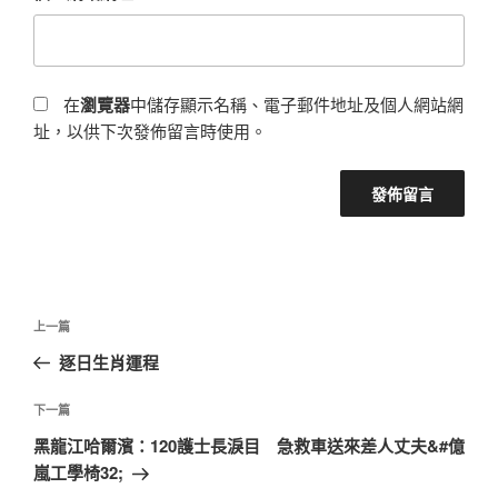
在
瀏覽器
中儲存顯示名稱、電子郵件地址及個人網站網
址，以供下次發佈留言時使用。
文
上
上一篇
章
一
逐日生肖運程
導
篇
覽
文
下
下一篇
章
一
黑龍江哈爾濱：120護士長淚目 急救車送來差人丈夫&#億
篇
嵐工學椅32;
文