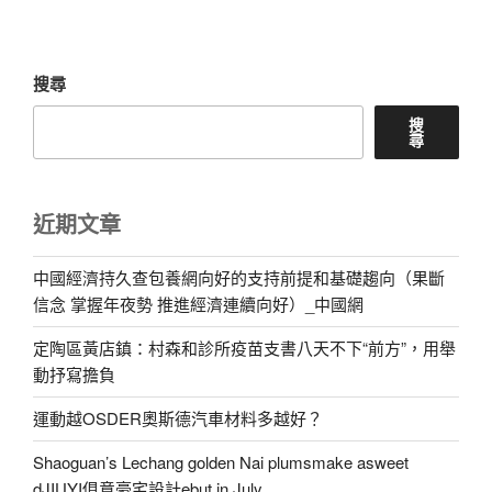
章
搜尋
搜
尋
近期文章
中國經濟持久查包養網向好的支持前提和基礎趨向（果斷
信念 掌握年夜勢 推進經濟連續向好）_中國網
定陶區黃店鎮：村森和診所疫苗支書八天不下“前方”，用舉
動抒寫擔負
運動越OSDER奧斯德汽車材料多越好？
Shaoguan’s Lechang golden Nai plumsmake asweet
dJIUYI俱意豪宅設計ebut in July