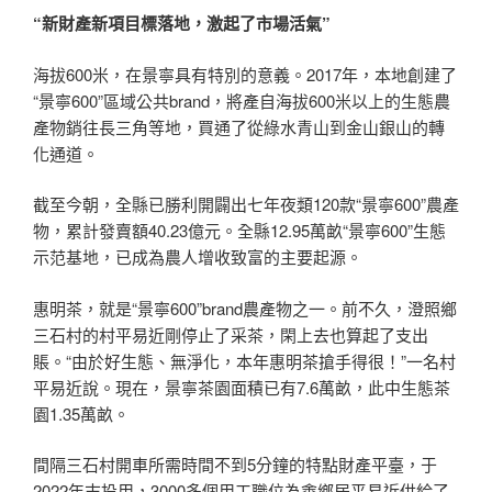
“新財產新項目標落地，激起了市場活氣”
海拔600米，在景寧具有特別的意義。2017年，本地創建了
“景寧600”區域公共brand，將產自海拔600米以上的生態農
產物銷往長三角等地，買通了從綠水青山到金山銀山的轉
化通道。
截至今朝，全縣已勝利開闢出七年夜類120款“景寧600”農產
物，累計發賣額40.23億元。全縣12.95萬畝“景寧600”生態
示范基地，已成為農人增收致富的主要起源。
惠明茶，就是“景寧600”brand農產物之一。前不久，澄照鄉
三石村的村平易近剛停止了采茶，閑上去也算起了支出
賬。“由於好生態、無淨化，本年惠明茶搶手得很！”一名村
平易近說。現在，景寧茶園面積已有7.6萬畝，此中生態茶
園1.35萬畝。
間隔三石村開車所需時間不到5分鐘的特點財產平臺，于
2022年末投用，3000多個用工職位為畬鄉居平易近供給了