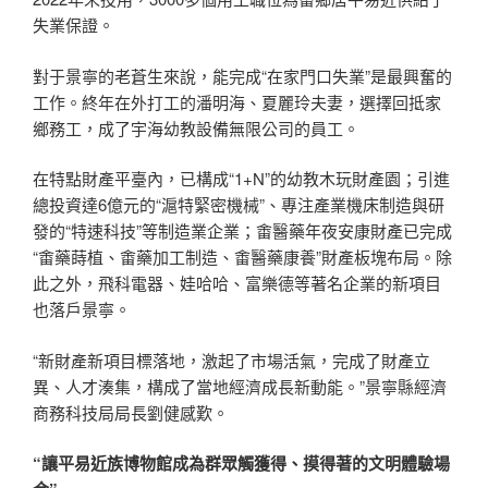
失業保證。
對于景寧的老蒼生來說，能完成“在家門口失業”是最興奮的
工作。終年在外打工的潘明海、夏麗玲夫妻，選擇回抵家
鄉務工，成了宇海幼教設備無限公司的員工。
在特點財產平臺內，已構成“1+N”的幼教木玩財產園；引進
總投資達6億元的“滬特緊密機械”、專注產業機床制造與研
發的“特速科技”等制造業企業；畬醫藥年夜安康財產已完成
“畬藥蒔植、畬藥加工制造、畬醫藥康養”財產板塊布局。除
此之外，飛科電器、娃哈哈、富樂德等著名企業的新項目
也落戶景寧。
“新財產新項目標落地，激起了市場活氣，完成了財產立
異、人才湊集，構成了當地經濟成長新動能。”景寧縣經濟
商務科技局局長劉健感歎。
“讓平易近族博物館成為群眾觸獲得、摸得著的文明體驗場