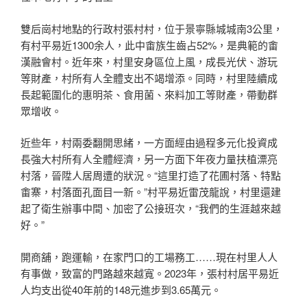
雙后崗村地點的行政村張村村，位于景寧縣城城南3公里，
有村平易近1300余人，此中畬族生齒占52%，是典範的畬
漢融會村。近年來，村里安身區位上風，成長光伏、游玩
等財產，村所有人全體支出不竭增添。同時，村里陸續成
長起範圍化的惠明茶、食用菌、來料加工等財產，帶動群
眾增收。
近些年，村兩委翻開思緒，一方面經由過程多元化投資成
長強大村所有人全體經濟，另一方面下年夜力量扶植漂亮
村落，晉陞人居周遭的狀況。“這里打造了花圃村落、特點
畬寨，村落面孔面目一新。”村平易近雷茂龍說，村里還建
起了衛生辦事中間、加密了公接班次，“我們的生涯越來越
好。”
開商舖，跑運輸，在家門口的工場務工……現在村里人人
有事做，致富的門路越來越寬。2023年，張村村居平易近
人均支出從40年前的148元進步到3.65萬元。