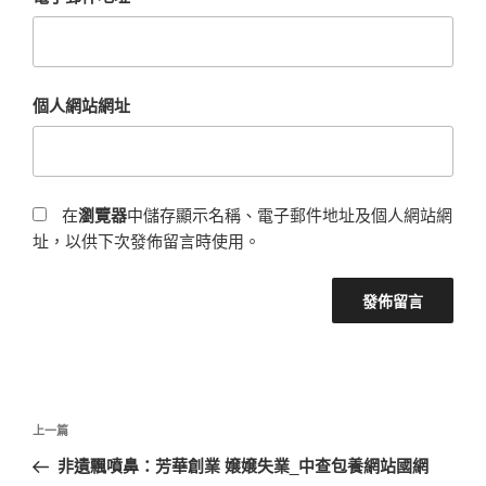
個人網站網址
在
瀏覽器
中儲存顯示名稱、電子郵件地址及個人網站網
址，以供下次發佈留言時使用。
文
上
上一篇
章
一
非遺飄噴鼻：芳華創業 嬢嬢失業_中查包養網站國網
導
篇