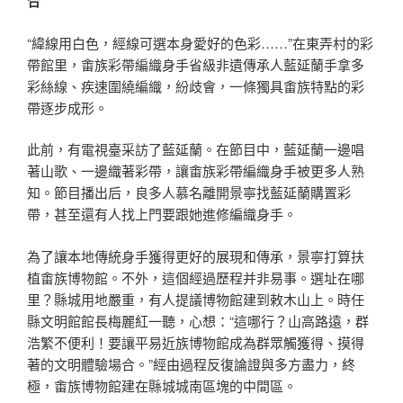
合”
“緯線用白色，經線可選本身愛好的色彩……”在東弄村的彩
帶館里，畬族彩帶編織身手省級非遺傳承人藍延蘭手拿多
彩絲線、疾速圍繞編織，紛歧會，一條獨具畬族特點的彩
帶逐步成形。
此前，有電視臺采訪了藍延蘭。在節目中，藍延蘭一邊唱
著山歌、一邊織著彩帶，讓畬族彩帶編織身手被更多人熟
知。節目播出后，良多人慕名離開景寧找藍延蘭購置彩
帶，甚至還有人找上門要跟她進修編織身手。
為了讓本地傳統身手獲得更好的展現和傳承，景寧打算扶
植畬族博物館。不外，這個經過歷程并非易事。選址在哪
里？縣城用地嚴重，有人提議博物館建到敕木山上。時任
縣文明館館長梅麗紅一聽，心想：“這哪行？山高路遠，群
浩繁不便利！要讓平易近族博物館成為群眾觸獲得、摸得
著的文明體驗場合。”經由過程反復論證與多方盡力，終
極，畬族博物館建在縣城城南區塊的中間區。