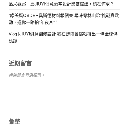
晶采觀察丨農JIUYI俱意豪宅設計業基礎盤，穩在何處？
“綠美廣OSDER奧斯德材料報價東·尋味粵林山珍”挑戰賽啟
動，邀你一路拍“年夜片”！
Vlog |JIUYI俱意翻修設計 我在鏈博會挑戰拼出一條全球供
應鏈
近期留言
尚無留言可供顯示。
彙整