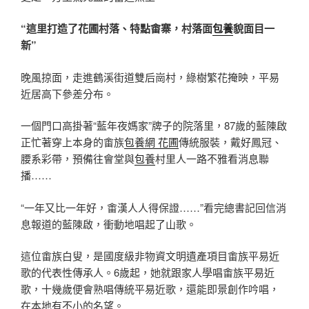
“這里打造了花圃村落、特點畬寨，村落面
包養
貌面目一
新”
晚風掠面，走進鶴溪街道雙后崗村，綠樹繁花掩映，平易
近居高下參差分布。
一個門口高掛著“藍年夜媽家”牌子的院落里，87歲的藍陳啟
正忙著穿上本身的畬族
包養網 花圃
傳統服裝，戴好鳳冠、
腰系彩帶，預備往會堂與
包養
村里人一路不雅看消息聯
播……
“一年又比一年好，畬漢人人得保證……”看完總書記回信消
息報道的藍陳啟，衝動地唱起了山歌。
這位畬族白叟，是國度級非物資文明遺產項目畬族平易近
歌的代表性傳承人。6歲起，她就跟家人學唱畬族平易近
歌，十幾歲便會熟唱傳統平易近歌，還能即景創作吟唱，
在本地有不小的名望。