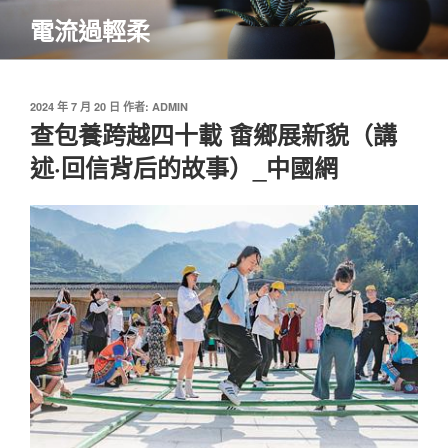
跳
電流過輕柔
至
主
要
內
發
2024 年 7 月 20 日
作者:
ADMIN
佈
查包養跨越四十載 畬鄉展新貌（講
容
於
述·回信背后的故事）_中國網