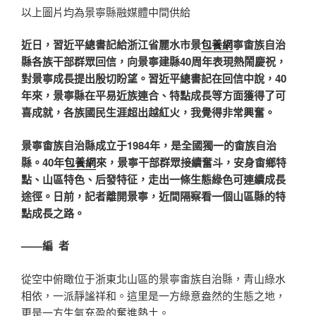
以上圖片均為景寧縣融媒體中間供給
近日，習近平總書記給浙江省麗水市景
包養網
寧畬族自治
縣各族干部群眾回信，向景寧建縣40周年表現熱鬧慶祝，
對景寧成長提出殷切盼望。習近平總書記在回信中說，40
年來，景寧縣在平易近族連合、特點成長等方面獲得了可
喜成就，各族國民生涯超出越紅火，我覺得非常興奮。
景寧畬族自治縣成立于1984年，是全國獨一的畬族自治
縣。40年
包養網
來，景寧干部群眾接續奮斗，安身畬鄉特
點、山區特色、后發特征，走出一條生態綠色可連續成長
途徑。日前，記者離開景寧，近間隔察看一個山區縣的特
點成長之路。
——編 者
從空中俯瞰位于浙東北山區的景寧畬族自治縣，青山綠水
相依，一派靜謐祥和。這里是一方綠意盎然的生態之地，
更是一方生氣充盈的奮進熱土。