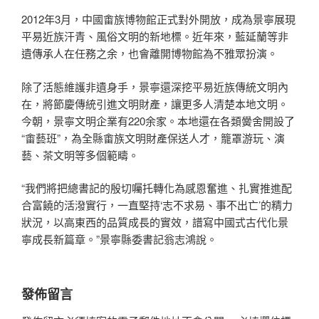
2012年3月，中國畬族博物館正式對外開放，成為景寧展現
平易近族汗青、風俗文明的新地標。近年來，藍延蘭等非
遺傳承人在任務之余，也會離開博物館為不雅眾扮演。
除了活態維護非遺身手，景寧還深挖平易近族傳統文明內
在，將節慶傳統引進文明財產，讓更多人清楚本地文明。
今朝，景寧文明企業有220余家。本地還在各類黌舍開設了
“畬藝班”，為全縣畬族文明財產保送人才，籠罩游玩、演
藝、茶文明等多個範疇。
“我們將把總書記的殷切囑托轉化為感恩奮進、扎實推進配
合富饒的活潑實行，一直堅持‘志不求易、事不出亡’的精力
狀況，以高東西的品質成長的實效，譜寫中國式古代化景
寧成長新篇章。”景寧縣委書記翁志鴻說。
發佈留言