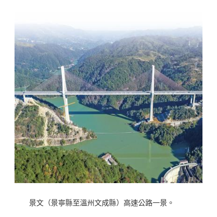
景文（景寧縣至溫州文成縣）高速公路一景。