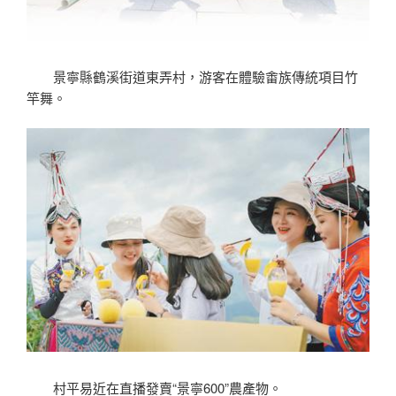
景寧縣鶴溪街道東弄村，游客在體驗畬族傳統項目竹
竿舞。
村平易近在直播發賣“景寧600”農產物。