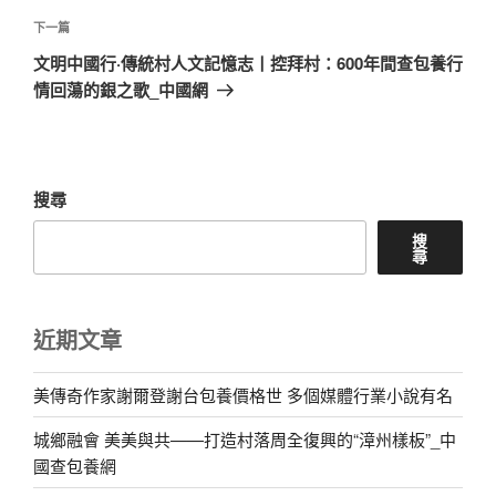
覽
文
下
下一篇
章
一
文明中國行·傳統村人文記憶志丨控拜村：600年間查包養行
篇
情回蕩的銀之歌_中國網
文
章
搜尋
搜
尋
近期文章
美傳奇作家謝爾登謝台包養價格世 多個媒體行業小說有名
城鄉融會 美美與共——打造村落周全復興的“漳州樣板”_中
國查包養網